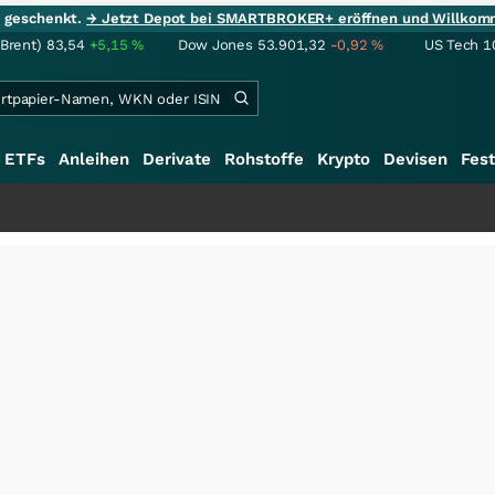
ie geschenkt.
→ Jetzt Depot bei SMARTBROKER+ eröffnen und Willkom
(Brent)
83,54
+5,15
%
Dow Jones
53.901,32
-0,92
%
US Tech 1
ETFs
Anleihen
Derivate
Rohstoffe
Krypto
Devisen
Fest