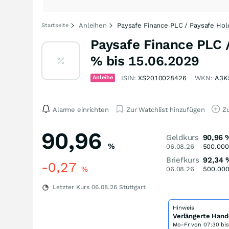
Anleihen
Paysafe Finance PLC / Paysafe Ho
Startseite
Paysafe Finance PLC 
% bis 15.06.2029
Anleihe
ISIN:
XS2010028426
WKN:
A3K
Alarme einrichten
Zur Watchlist hinzufügen
Zu
90,96
Geldkurs
90,96
%
06.08.26
500.000
Briefkurs
92,34
-0,27
%
06.08.26
500.00
Letzter Kurs
06.08.26
Stuttgart
Hinweis
Verlängerte Hand
Mo-Fr von
07:30 bi