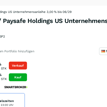
ldings US Unternehmensanleihe 3,00 % bis 06/29
/ Paysafe Holdings US Unternehmens
SP2
m Portfolio hinzufügen
%
Verkauf
STK
%
Kauf
0
STK
elszeiten
s 23:00 Uhr