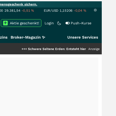
mensgeschenk sichern.
00
29.381,54
-0,51
%
EUR/USD
1,15206
-0,04
%
Aktie geschenkt!
Login
Push-Kurse
zins
Broker-Magazin ✨
Unsere Services
+++
Schwere Seltene Erden: Entsteht hier die nächste Milliardenstory?
Anzeige
++