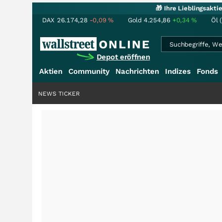
🎁 Ihre Lieblingsakt
DAX
26.174,28
-0,09
%
Gold
4.254,86
+0,34
%
Öl 
Depot eröffnen
Aktien
Community
Nachrichten
Indizes
Fonds
NEWS TICKER