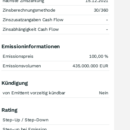
nächste Zinszahlung
15.12.2021
Zinsberechnungsmethode
30/360
Zinszusatzangaben Cash Flow
-
Zinsabhängigkeit Cash Flow
-
Emissioninformationen
Emissionspreis
100,00
%
Emissionsvolumen
435.000.000
EUR
Kündigung
von Emittent vorzeitig kündbar
Nein
Rating
Step-Up / Step-Down
Step-up bei Emission