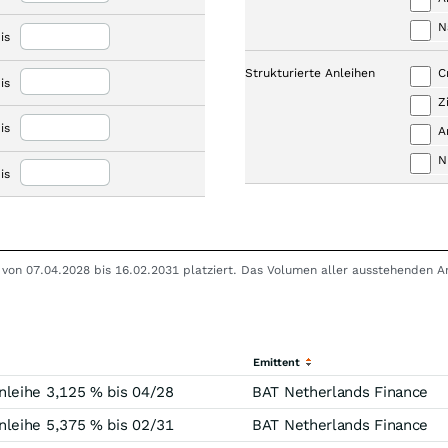
N
is
Strukturierte Anleihen
C
is
Z
is
A
N
is
n von 07.04.2028 bis 16.02.2031 platziert. Das Volumen aller ausstehenden An
Emittent
leihe 3,125 % bis 04/28
BAT Netherlands Finance
leihe 5,375 % bis 02/31
BAT Netherlands Finance