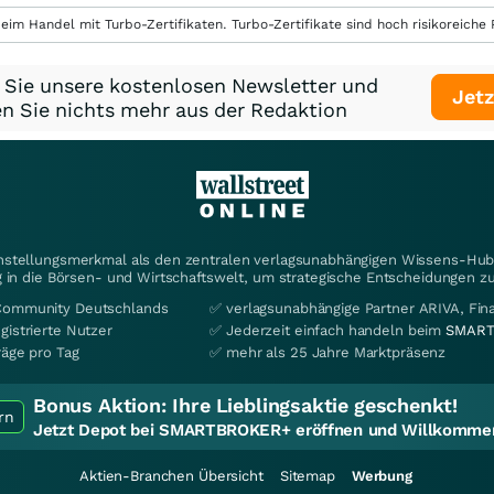
eim Handel mit Turbo-Zertifikaten. Turbo-Zertifikate sind hoch risikoreiche P
 Sie unsere kostenlosen Newsletter und
Jetz
n Sie nichts mehr aus der Redaktion
instellungsmerkmal als den zentralen verlagsunabhängigen Wissens-Hub 
 in die Börsen- und Wirtschaftswelt, um strategische Entscheidungen zu
Community Deutschlands
✅ verlagsunabhängige Partner ARIVA, Fi
gistrierte Nutzer
✅ Jederzeit einfach handeln beim
SMART
räge pro Tag
✅ mehr als 25 Jahre Marktpräsenz
Bonus Aktion:
Ihre Lieblingsaktie geschenkt!
rn
Jetzt Depot bei SMARTBROKER+ eröffnen und Willkommen
Aktien-Branchen Übersicht
Sitemap
Werbung