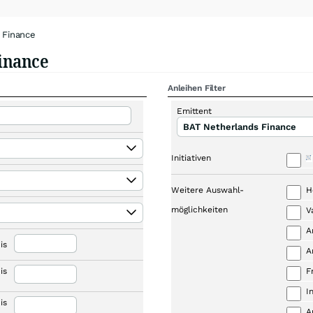
 Finance
inance
Anleihen Filter
Emittent
BAT Netherlands Finance
Initiativen
Weitere Auswahl-
H
möglichkeiten
V
A
is
A
is
F
I
is
A