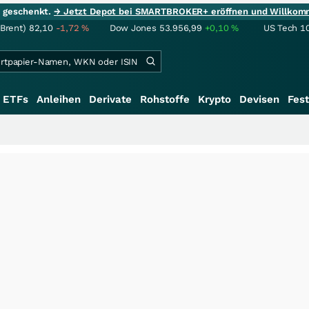
ie geschenkt.
→ Jetzt Depot bei SMARTBROKER+ eröffnen und Willkom
(Brent)
82,10
-1,72
%
Dow Jones
53.956,99
+0,10
%
US Tech 1
ETFs
Anleihen
Derivate
Rohstoffe
Krypto
Devisen
Fest