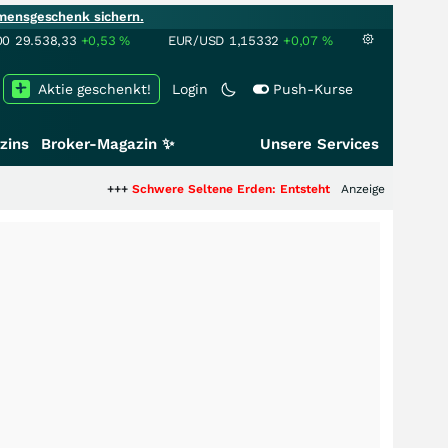
mensgeschenk sichern.
00
29.538,33
+0,53
%
EUR/USD
1,15332
+0,07
%
Aktie geschenkt!
Login
Push-Kurse
zins
Broker-Magazin ✨
Unsere Services
+++
Schwere Seltene Erden: Entsteht hier die nächste Milliarde
Anzeige