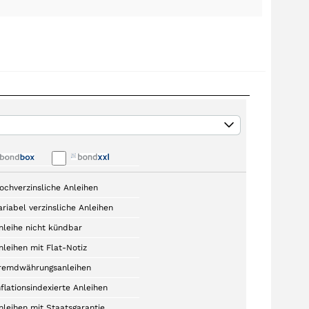
ochverzinsliche Anleihen
ariabel verzinsliche Anleihen
nleihe nicht kündbar
nleihen mit Flat-Notiz
remdwährungsanleihen
nflationsindexierte Anleihen
nleihen mit Staatsgarantie