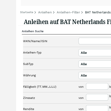
Anleihen
Anleihen-Filter
BAT Netherlands
Startseite
Anleihen auf BAT Netherlands F
Anleihen Suche
WKN/Name/ISIN
Anleihen-Typ
Alle
SubTyp
Alle
Währung
Alle
Fälligkeit (TT.MM.JJJJ)
von
b
b
Zinssatz
von
b
Rendite
von