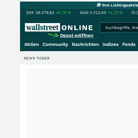
🎁 Ihre Lieblingsakt
DAX
26.378,62
+0,78
%
Gold
4.312,40
+1,70
%
Öl 
Depot eröffnen
Aktien
Community
Nachrichten
Indizes
Fonds
NEWS TICKER