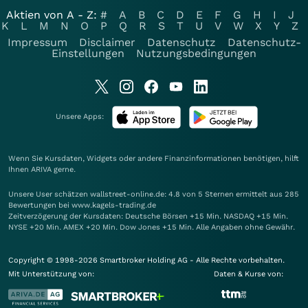
Aktien von A - Z:
#
A
B
C
D
E
F
G
H
I
J
K
L
M
N
O
P
Q
R
S
T
U
V
W
X
Y
Z
Impressum
Disclaimer
Datenschutz
Datenschutz-
Einstellungen
Nutzungsbedingungen
Unsere Apps:
Wenn Sie Kursdaten, Widgets oder andere Finanzinformationen benötigen, hilft
Ihnen
ARIVA
gerne.
Unsere User schätzen wallstreet-online.de: 4.8 von 5 Sternen ermittelt aus 285
Bewertungen bei www.kagels-trading.de
Zeitverzögerung der Kursdaten: Deutsche Börsen +15 Min. NASDAQ +15 Min.
NYSE +20 Min. AMEX +20 Min. Dow Jones +15 Min. Alle Angaben ohne Gewähr.
Copyright © 1998-2026 Smartbroker Holding AG - Alle Rechte vorbehalten.
Mit Unterstützung von:
Daten & Kurse von: