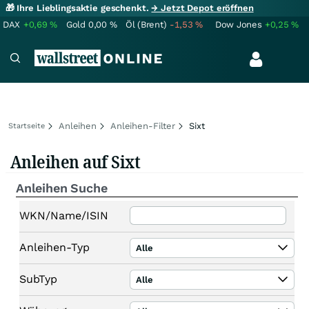
🎁 Ihre Lieblingsaktie geschenkt.
→ Jetzt Depot eröffnen
DAX
+0,69
%
Gold
0,00
%
Öl (Brent)
-1,53
%
Dow Jones
+0,25
%
Anleihen
Anleihen-Filter
Sixt
Startseite
Anleihen auf Sixt
Anleihen Suche
WKN/Name/ISIN
Anleihen-Typ
Alle
SubTyp
Alle