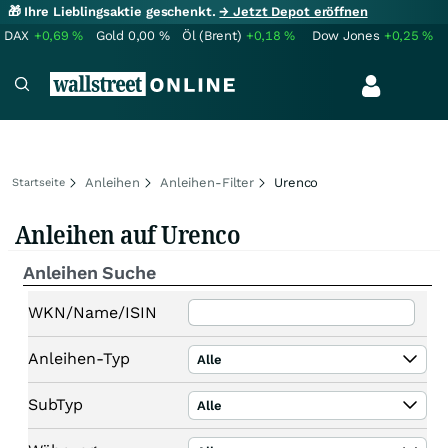
🎁 Ihre Lieblingsaktie geschenkt.
→ Jetzt Depot eröffnen
DAX
+0,69
%
Gold
0,00
%
Öl (Brent)
+0,18
%
Dow Jones
+0,25
%
Anleihen
Anleihen-Filter
Urenco
Startseite
Anleihen auf Urenco
Anleihen Suche
WKN/Name/ISIN
Anleihen-Typ
Alle
SubTyp
Alle