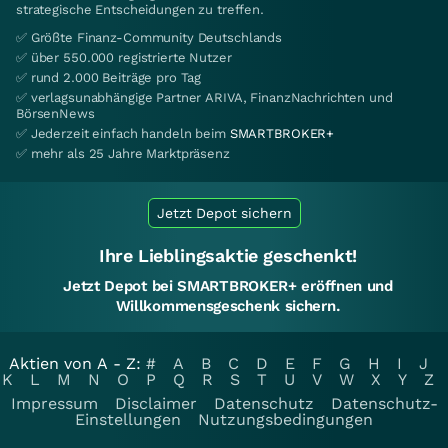
strategische Entscheidungen zu treffen.
✅ Größte Finanz-Community Deutschlands
✅ über 550.000 registrierte Nutzer
✅ rund 2.000 Beiträge pro Tag
✅ verlagsunabhängige Partner ARIVA, FinanzNachrichten und
BörsenNews
✅ Jederzeit einfach handeln beim
SMARTBROKER+
✅ mehr als 25 Jahre Marktpräsenz
Jetzt Depot sichern
Ihre Lieblingsaktie geschenkt!
Jetzt Depot bei SMARTBROKER+ eröffnen und
Willkommensgeschenk sichern.
Aktien von A - Z:
#
A
B
C
D
E
F
G
H
I
J
K
L
M
N
O
P
Q
R
S
T
U
V
W
X
Y
Z
Impressum
Disclaimer
Datenschutz
Datenschutz-
Einstellungen
Nutzungsbedingungen