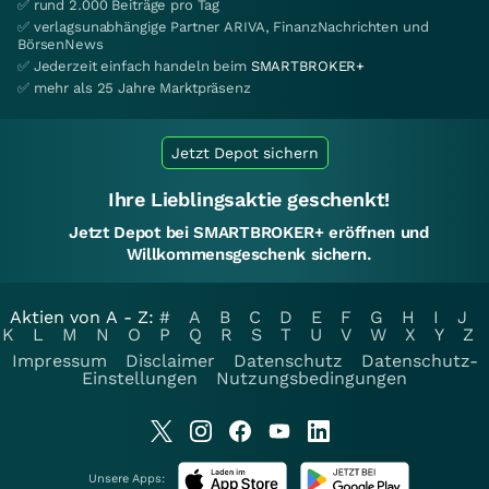
✅ rund 2.000 Beiträge pro Tag
✅ verlagsunabhängige Partner ARIVA, FinanzNachrichten und
BörsenNews
✅ Jederzeit einfach handeln beim
SMARTBROKER+
✅ mehr als 25 Jahre Marktpräsenz
Jetzt Depot sichern
Ihre Lieblingsaktie geschenkt!
Jetzt Depot bei SMARTBROKER+ eröffnen und
Willkommensgeschenk sichern.
Aktien von A - Z:
#
A
B
C
D
E
F
G
H
I
J
K
L
M
N
O
P
Q
R
S
T
U
V
W
X
Y
Z
Impressum
Disclaimer
Datenschutz
Datenschutz-
Einstellungen
Nutzungsbedingungen
Unsere Apps: