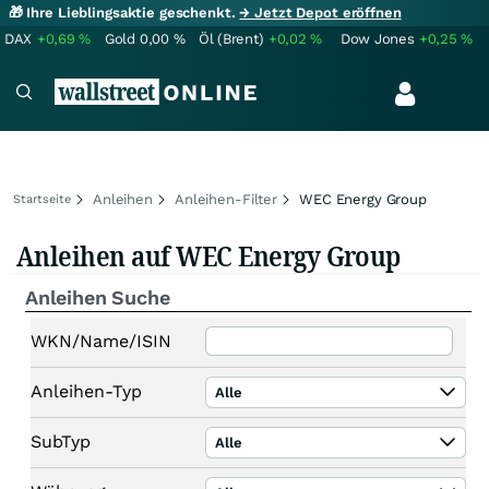
🎁 Ihre Lieblingsaktie geschenkt.
→ Jetzt Depot eröffnen
DAX
+0,69
%
Gold
0,00
%
Öl (Brent)
+0,02
%
Dow Jones
+0,25
%
Anleihen
Anleihen-Filter
WEC Energy Group
Startseite
Anleihen auf WEC Energy Group
Anleihen Suche
WKN/Name/ISIN
Anleihen-Typ
Alle
SubTyp
Alle