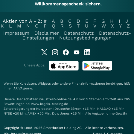
Willkommensgeschenk sichern.
Aktien von A - Z:
#
A
B
C
D
E
F
G
H
I
J
K
L
M
N
O
P
Q
R
S
T
U
V
W
X
Y
Z
Impressum
Disclaimer
Datenschutz
Datenschutz-
Einstellungen
Nutzungsbedingungen
Unsere Apps:
Wenn Sie Kursdaten, Widgets oder andere Finanzinformationen benötigen, hilft
Ihnen
ARIVA
gerne.
Unsere User schätzen wallstreet-online.de: 4.8 von 5 Sternen ermittelt aus 285
Bewertungen bei www.kagels-trading.de
Zeitverzögerung der Kursdaten: Deutsche Börsen +15 Min. NASDAQ +15 Min.
NYSE +20 Min. AMEX +20 Min. Dow Jones +15 Min. Alle Angaben ohne Gewähr.
Copyright © 1998-2026 Smartbroker Holding AG - Alle Rechte vorbehalten.
Mit Unterstützung von:
Daten & Kurse von: