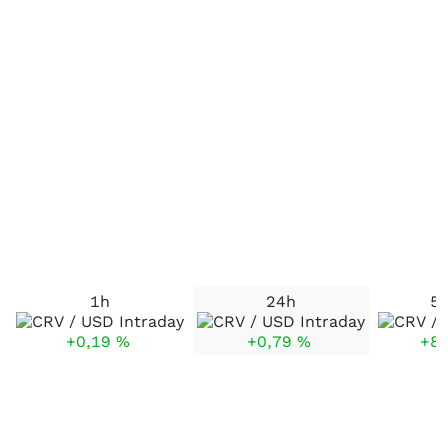
1h
24h
5 
+0,19
%
+0,79
%
+8