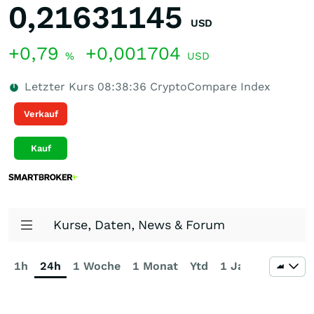
0,21631145
USD
+0,79
+0,001704
%
USD
Letzter Kurs
08:38:36
CryptoCompare Index
Verkauf
Kauf
Kurse, Daten, News & Forum
1h
24h
1 Woche
1 Monat
Ytd
1 Jahr
3 Jahre