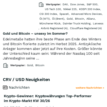
Wertpapier:
DAX
,
Dow Jones
,
S&P 500
,
US Tech 100
,
Nikkei 225
,
KOSPI 200 Index
,
CSI 300 Index
,
SpaceX
,
Advanced Micro Devices
,
Öl (WTI)
,
Öl (Brent)
,
Gold
,
Bitcoin
,
Allianz
,
Münchener Rück
,
Daimler Truck Holding
,
Lanxess
,
Airbnb Registered (A)
,
Cloudflare Registered (A)
Gold und Bitcoin – unsexy im Sommer?
Edelmetalle hatten ihre beste Phase am Ende des Winters
und Bitcoin florierte zuletzt im Herbst 2025. Antizyklische
Anleger kommen aber jetzt auf ihre Kosten. Größer könnte
der Unterschied kaum sein: Während der Nasdaq 100 seit
Jahresbeginn seine …
Wertpapier:
Gold
,
Bitcoin
CRV / USD Neuigkeiten
Nachrichten
weitere Nachrichten »
Krypto-Gewinner: Kryptowährungen Top-Performer
im Krypto-Markt KW 30/26