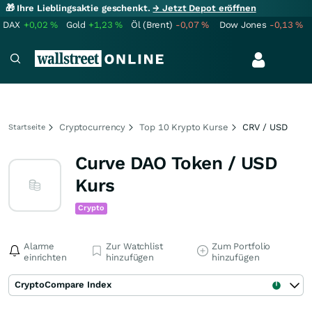
🎁 Ihre Lieblingsaktie geschenkt.
→ Jetzt Depot eröffnen
DAX
+0,02
%
Gold
+1,23
%
Öl (Brent)
-0,07
%
Dow Jones
-0,13
%
Cryptocurrency
Top 10 Krypto Kurse
CRV / USD
Startseite
Curve DAO Token / USD
Kurs
Crypto
Alarme
Zur Watchlist
Zum Portfolio
einrichten
hinzufügen
hinzufügen
CryptoCompare Index