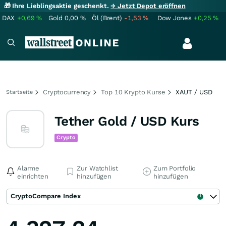
🎁 Ihre Lieblingsaktie geschenkt.
→ Jetzt Depot eröffnen
DAX
+0,69
%
Gold
0,00
%
Öl (Brent)
-1,53
%
Dow Jones
+0,25
%
Cryptocurrency
Top 10 Krypto Kurse
XAUT / USD
Startseite
Tether Gold / USD Kurs
Crypto
Alarme
Zur Watchlist
Zum Portfolio
einrichten
hinzufügen
hinzufügen
CryptoCompare Index