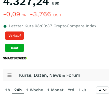
4.327,24
USD
-0,09
-3,766
%
USD
Letzter Kurs
08:00:37
CryptoCompare Index
Verkauf
Kauf
Kurse, Daten, News & Forum
1h
24h
1 Woche
1 Monat
Ytd
1 Jahr
3 Jahre