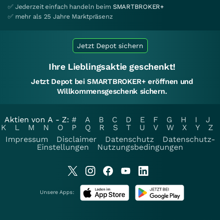
✅ Jederzeit einfach handeln beim
SMARTBROKER+
✅ mehr als 25 Jahre Marktpräsenz
Jetzt Depot sichern
Ihre Lieblingsaktie geschenkt!
Jetzt Depot bei SMARTBROKER+ eröffnen und
Willkommensgeschenk sichern.
Aktien von A - Z:
#
A
B
C
D
E
F
G
H
I
J
K
L
M
N
O
P
Q
R
S
T
U
V
W
X
Y
Z
Impressum
Disclaimer
Datenschutz
Datenschutz-
Einstellungen
Nutzungsbedingungen
Unsere Apps: