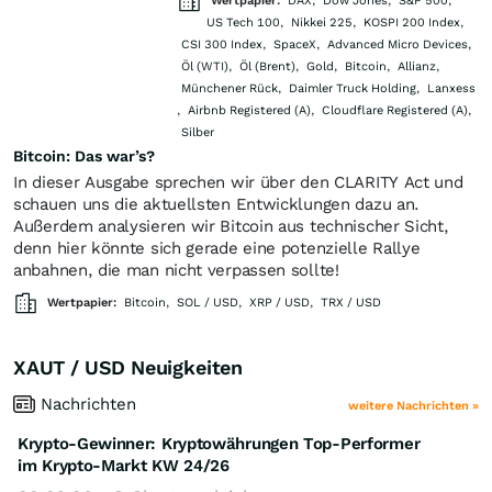
Wertpapier:
DAX
,
Dow Jones
,
S&P 500
,
US Tech 100
,
Nikkei 225
,
KOSPI 200 Index
,
CSI 300 Index
,
SpaceX
,
Advanced Micro Devices
,
Öl (WTI)
,
Öl (Brent)
,
Gold
,
Bitcoin
,
Allianz
,
Münchener Rück
,
Daimler Truck Holding
,
Lanxess
,
Airbnb Registered (A)
,
Cloudflare Registered (A)
,
Silber
Bitcoin: Das war’s?
In dieser Ausgabe sprechen wir über den CLARITY Act und
schauen uns die aktuellsten Entwicklungen dazu an.
Außerdem analysieren wir Bitcoin aus technischer Sicht,
denn hier könnte sich gerade eine potenzielle Rallye
anbahnen, die man nicht verpassen sollte!
Wertpapier:
Bitcoin
,
SOL / USD
,
XRP / USD
,
TRX / USD
XAUT / USD Neuigkeiten
Nachrichten
weitere Nachrichten »
Krypto-Gewinner: Kryptowährungen Top-Performer
im Krypto-Markt KW 24/26