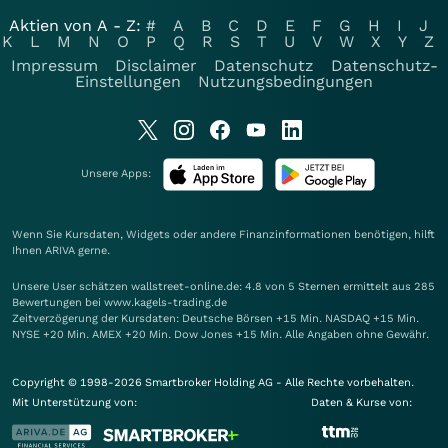
Aktien von A - Z:
#
A
B
C
D
E
F
G
H
I
J
K
L
M
N
O
P
Q
R
S
T
U
V
W
X
Y
Z
Impressum
Disclaimer
Datenschutz
Datenschutz-
Einstellungen
Nutzungsbedingungen
Unsere Apps:
Wenn Sie Kursdaten, Widgets oder andere Finanzinformationen benötigen, hilft
Ihnen
ARIVA
gerne.
Unsere User schätzen wallstreet-online.de: 4.8 von 5 Sternen ermittelt aus 285
Bewertungen bei www.kagels-trading.de
Zeitverzögerung der Kursdaten: Deutsche Börsen +15 Min. NASDAQ +15 Min.
NYSE +20 Min. AMEX +20 Min. Dow Jones +15 Min. Alle Angaben ohne Gewähr.
Copyright © 1998-2026 Smartbroker Holding AG - Alle Rechte vorbehalten.
Mit Unterstützung von:
Daten & Kurse von: