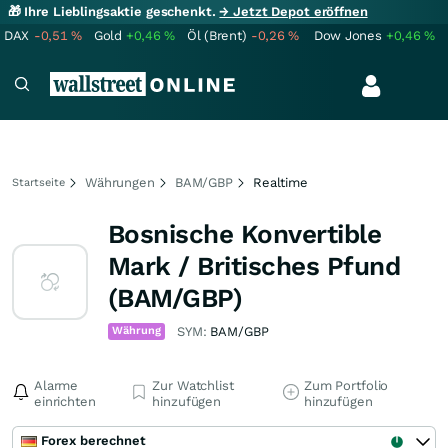
🎁 Ihre Lieblingsaktie geschenkt.
→ Jetzt Depot eröffnen
DAX
-0,51
%
Gold
+0,46
%
Öl (Brent)
-0,26
%
Dow Jones
+0,46
%
Währungen
BAM/GBP
Realtime
Startseite
Bosnische Konvertible
Mark / Britisches Pfund
(BAM/GBP)
Währung
SYM:
BAM/GBP
Alarme
Zur Watchlist
Zum Portfolio
einrichten
hinzufügen
hinzufügen
Forex berechnet