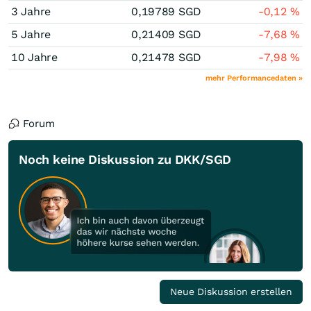
3 Jahre
0,19789
SGD
-0,12
%
5 Jahre
0,21409
SGD
-7,68
%
10 Jahre
0,21478
SGD
-7,98
%
mehr Performancedaten »
Forum
Noch keine Diskussion zu DKK/SGD
Neue Diskussion erstellen