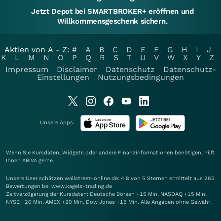
Jetzt Depot bei SMARTBROKER+ eröffnen und
Willkommensgeschenk sichern.
Aktien von A - Z:
#
A
B
C
D
E
F
G
H
I
J
K
L
M
N
O
P
Q
R
S
T
U
V
W
X
Y
Z
Impressum
Disclaimer
Datenschutz
Datenschutz-
Einstellungen
Nutzungsbedingungen
Unsere Apps:
Wenn Sie Kursdaten, Widgets oder andere Finanzinformationen benötigen, hilft
Ihnen
ARIVA
gerne.
Unsere User schätzen wallstreet-online.de: 4.8 von 5 Sternen ermittelt aus 285
Bewertungen bei www.kagels-trading.de
Zeitverzögerung der Kursdaten: Deutsche Börsen +15 Min. NASDAQ +15 Min.
NYSE +20 Min. AMEX +20 Min. Dow Jones +15 Min. Alle Angaben ohne Gewähr.