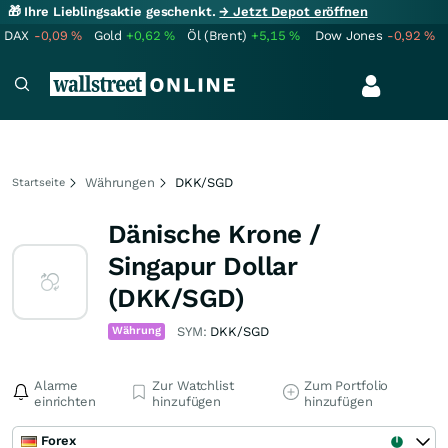
🎁 Ihre Lieblingsaktie geschenkt.
→ Jetzt Depot eröffnen
DAX
-0,09
%
Gold
+0,62
%
Öl (Brent)
+5,15
%
Dow Jones
-0,92
%
Währungen
DKK/SGD
Startseite
Dänische Krone /
Singapur Dollar
(DKK/SGD)
Währung
SYM:
DKK/SGD
Alarme
Zur Watchlist
Zum Portfolio
einrichten
hinzufügen
hinzufügen
Forex