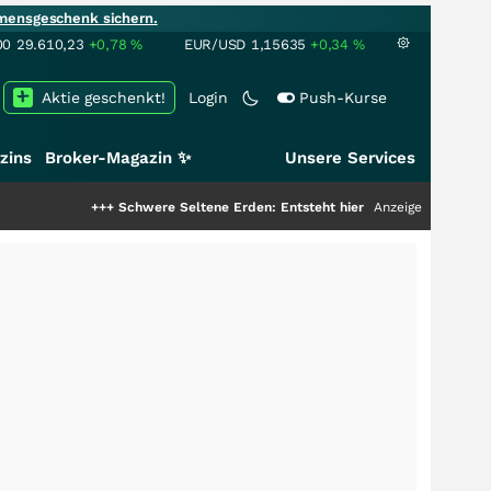
mensgeschenk sichern.
00
29.610,23
+0,78
%
EUR/USD
1,15635
+0,34
%
Aktie geschenkt!
Login
Push-Kurse
zins
Broker-Magazin ✨
Unsere Services
+++
Schwere Seltene Erden: Entsteht hier die nächste Milliardenstory?
Anzeige
++