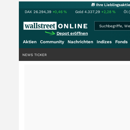
🎁 Ihre Lieblingsakt
DAX
26.294,39
+0,46
%
Gold
4.337,29
+2,28
%
Öl 
Depot eröffnen
Aktien
Community
Nachrichten
Indizes
Fonds
NEWS TICKER