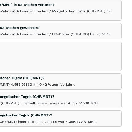
HF/MNT) in 52 Wochen verloren?
 Währung Schweizer Franken / Mongolischer Tugrik (CHF/MNT) bei
in 52 Wochen gewonnen?
r Währung Schweizer Franken / US-Dollar (CHF/USD) bei -0,82
%
.
lischer Tugrik (CHF/MNT)?
F/MNT) 4.453,93863
₮
(-0,42
%
zum Vorjahr).
ongolischer Tugrik (CHF/MNT)?
 (CHF/MNT) innerhalb eines Jahres war 4.692,01590
MNT
.
ngolischer Tugrik (CHF/MNT)?
 (CHF/MNT) innerhalb eines Jahres war 4.365,17707
MNT
.