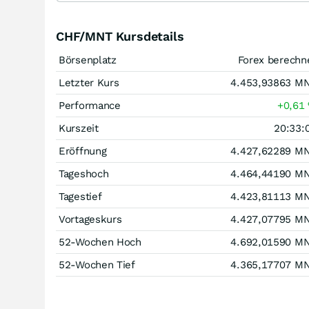
CHF/MNT Kursdetails
Börsenplatz
Forex berechn
Letzter Kurs
4.453,93863
M
Performance
+0,61
Kurszeit
20:33:
Eröffnung
4.427,62289
M
Tageshoch
4.464,44190
M
Tagestief
4.423,81113
M
Vortageskurs
4.427,07795
M
52-Wochen Hoch
4.692,01590
M
52-Wochen Tief
4.365,17707
M