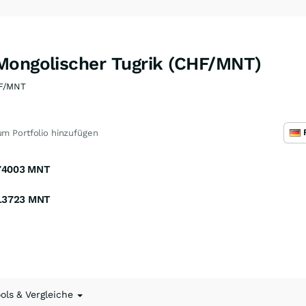
Mongolischer Tugrik (CHF/MNT)
F/MNT
m Portfolio hinzufügen
74003
MNT
13723
MNT
ools & Vergleiche