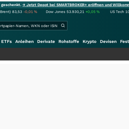
ie geschenkt.
→ Jetzt Depot bei SMARTBROKER+ eröffnen und Willkom
(Brent)
83,53
-0,01
%
Dow Jones
53.930,21
+0,05
%
US Tech 1
ETFs
Anleihen
Derivate
Rohstoffe
Krypto
Devisen
Fest