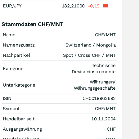
EUR/JPY
182,21000
-0,19
Stammdaten CHF/MNT
Name
CHF/MNT
Namenszusatz
Switzerland / Mongolia
Nachpartikel
Spot / Cross CHF / MNT
Technische
Kategorie
Deviseninstrumente
Währungen/
Unterkategorie
Währungsgeschäfte
ISIN
CH0019962692
Symbol
CHF/MNT
Handelbar seit
10.11.2004
Ausgangswährung
CHF