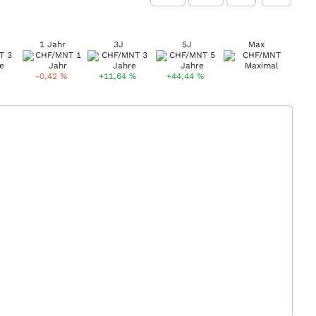
1 Jahr
3J
5J
Max
-0,42
%
+11,64
%
+44,44
%