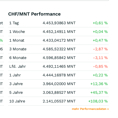
CHF/MNT Performance
et
1 Tag
4.453,93863
MNT
+0,61
%
NT
1 Woche
4.452,14911
MNT
+0,04
%
%
1 Monat
4.433,04172
MNT
+0,47
%
05
3 Monate
4.585,52322
MNT
-2,87
%
NT
6 Monate
4.596,85842
MNT
-3,11
%
NT
Lfd. Jahr
4.492,11465
MNT
-0,85
%
NT
1 Jahr
4.444,16978
MNT
+0,22
%
NT
3 Jahre
3.964,02000
MNT
+12,36
%
NT
5 Jahre
3.063,88527
MNT
+45,37
%
NT
10 Jahre
2.141,05537
MNT
+108,03
%
mehr Performancedaten »