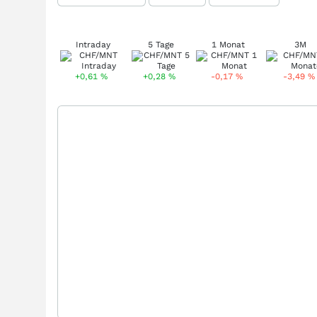
Intraday
5 Tage
1 Monat
3M
+0,61
%
+0,28
%
-0,17
%
-3,49
%