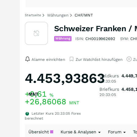
Währungen
CHF/MNT
Startseite
Schweizer Franken / 
Währung
ISIN:
CH0019962692
SYM:
CH
Alarme einrichten
Zur Watchlist hinzufügen
Zu
4.453,93863
Geldkurs
4.449,
20:33:05
Briefkurs
4.458,
+0,61
MNT
%
20:33:05
+26,86068
MNT
Letzter Kurs
20:33:05
Forex
berechnet
Übersicht
Kurse & Analysen
Forum
T