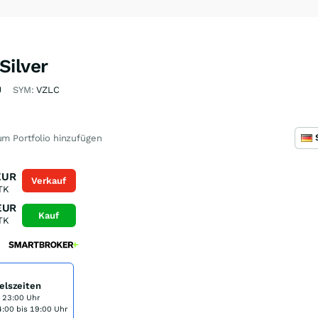
Silver
J
SYM:
VZLC
m Portfolio hinzufügen
EUR
Verkauf
TK
EUR
Kauf
TK
elszeiten
s 23:00 Uhr
:00 bis 19:00 Uhr