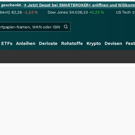
ie geschenkt.
→ Jetzt Depot bei SMARTBROKER+ eröffnen und Willkom
Brent)
82,26
-1,53
%
Dow Jones
54.036,10
+0,25
%
US Tech 1
ETFs
Anleihen
Derivate
Rohstoffe
Krypto
Devisen
Fest