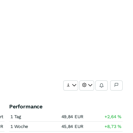
Performance
rt
1 Tag
49,84
EUR
+2,64
%
UR
1 Woche
45,84
EUR
+8,73
%