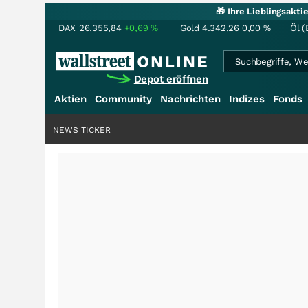
🎁 Ihre Lieblingsakt
DAX
26.355,84
+0,69
%
Gold
4.342,26
0,00
%
Öl (
Depot eröffnen
Aktien
Community
Nachrichten
Indizes
Fonds
NEWS TICKER