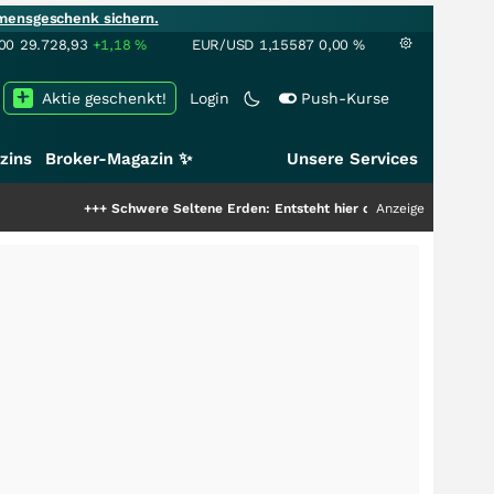
mensgeschenk sichern.
00
29.728,93
+1,18
%
EUR/USD
1,15587
0,00
%
Aktie geschenkt!
Login
Push-Kurse
zins
Broker-Magazin ✨
Unsere Services
+++
Schwere Seltene Erden: Entsteht hier die nächste Milliardenstory?
Anzeige
+++