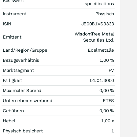
Basiswert
specifications
Instrument
Physisch
ISIN
JE00B1VS3333
WisdomTree Metal
Emittent
Securities Ltd.
Land/Region/Gruppe
Edelmetalle
Bezugsverhältnis
1,00 %
Marktsegment
FV
Fälligkeit
01.01.3000
Maximaler Spread
0,00 %
Unternehmensverbund
ETFS
Gebühren
0,00 %
Hebel
1,00
x
Physisch besichert
1