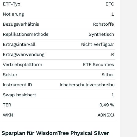
ETF-Typ
ETC
Notierung
1
Bezugsverhältnis
Rohstoffe
Replikationsmethode
Synthetisch
Ertragsintervall
Nicht Verfügbar
Ertragsverwendung
R
Vertriebsplattform
ETF Securities
Sektor
Silber
Instrument ID
Inhaberschuldverschreibung
Swap besichert
1
TER
0,49 %
WKN
A0N6XJ
Sparplan für WisdomTree Physical Silver