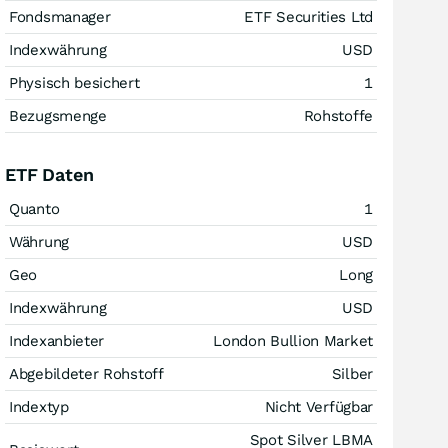
Fondsmanager
ETF Securities Ltd
Indexwährung
USD
Physisch besichert
1
Bezugsmenge
Rohstoffe
ETF Daten
Quanto
1
Währung
USD
Geo
Long
Indexwährung
USD
Indexanbieter
London Bullion Market
Abgebildeter Rohstoff
Silber
Indextyp
Nicht Verfügbar
Spot Silver LBMA