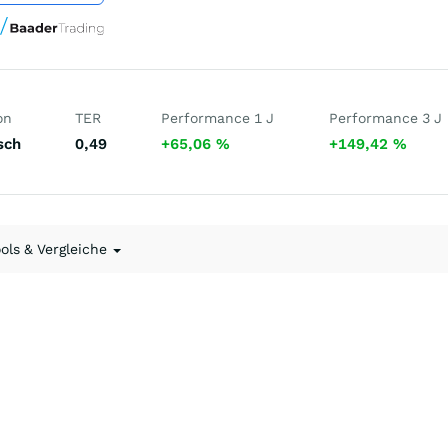
on
TER
Performance 1 J
Performance 3 J
sch
0,49
+65,06
%
+149,42
%
ools & Vergleiche