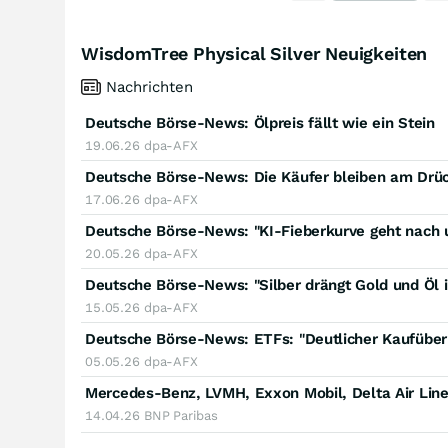
WisdomTree Physical Silver Neuigkeiten
Nachrichten
Deutsche Börse-News: Ölpreis fällt wie ein Stein
19.06.26
dpa-AFX
Deutsche Börse-News: Die Käufer bleiben am Drü
17.06.26
dpa-AFX
Deutsche Börse-News: "KI-Fieberkurve geht nach 
20.05.26
dpa-AFX
Deutsche Börse-News: "Silber drängt Gold und Öl i
15.05.26
dpa-AFX
Deutsche Börse-News: ETFs: "Deutlicher Kaufüber
05.05.26
dpa-AFX
Mercedes-Benz, LVMH, Exxon Mobil, Delta Air Line
14.04.26
BNP Paribas