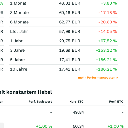
%
1 Monat
48,02
EUR
+3,80
%
26
3 Monate
60,18
EUR
-17,18
%
UR
6 Monate
62,77
EUR
-20,60
%
UR
Lfd. Jahr
57,99
EUR
-14,05
%
UR
1 Jahr
29,75
EUR
+67,52
%
UR
3 Jahre
19,69
EUR
+153,12
%
UR
5 Jahre
17,41
EUR
+186,21
%
UR
10 Jahre
17,41
EUR
+186,21
%
mehr Performancedaten »
mit konstantem Hebel
ion
Perf. Basiswert
Kurs ETC
Perf. ETC
-
49,84
-
+1,00 %
50,34
+1,00 %