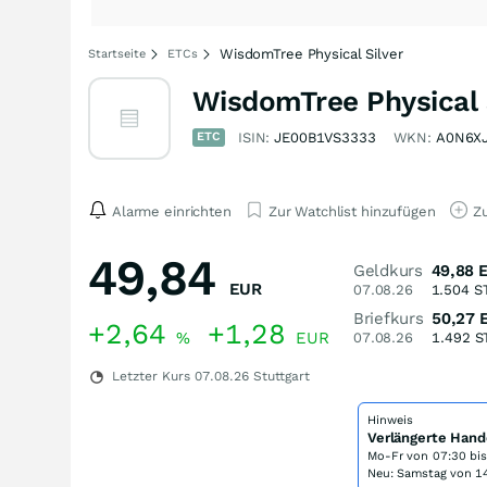
WisdomTree Physical Silver
Startseite
ETCs
WisdomTree Physical 
ETC
ISIN:
JE00B1VS3333
WKN:
A0N6X
Alarme einrichten
Zur Watchlist hinzufügen
Zu
49,84
Geldkurs
49,88
EUR
07.08.26
1.504
S
Briefkurs
50,27
+2,64
+1,28
%
EUR
07.08.26
1.492
S
Letzter Kurs
07.08.26
Stuttgart
Hinweis
Verlängerte Hand
Mo-Fr von
07:30 bi
Neu: Samstag von 14