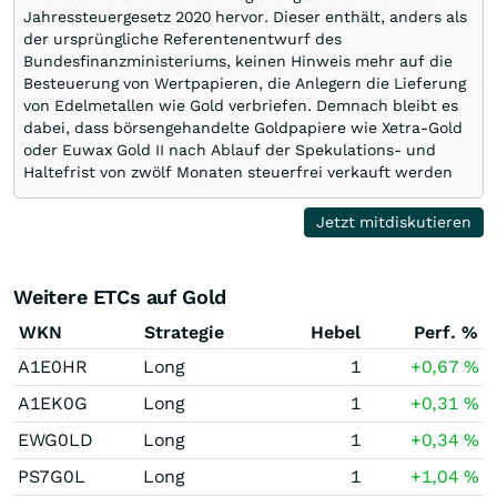
Jahressteuergesetz 2020 hervor. Dieser enthält, anders als
der ursprüngliche Referentenentwurf des
Bundesfinanzministeriums, keinen Hinweis mehr auf die
Besteuerung von Wertpapieren, die Anlegern die Lieferung
von Edelmetallen wie Gold verbriefen. Demnach bleibt es
dabei, dass börsengehandelte Goldpapiere wie Xetra-Gold
oder Euwax Gold II nach Ablauf der Spekulations- und
Haltefrist von zwölf Monaten steuerfrei verkauft werden
können. ..."
Jetzt mitdiskutieren
Weitere ETCs auf Gold
WKN
Strategie
Hebel
Perf. %
A1E0HR
Long
1
+0,67
%
A1EK0G
Long
1
+0,31
%
EWG0LD
Long
1
+0,34
%
PS7G0L
Long
1
+1,04
%