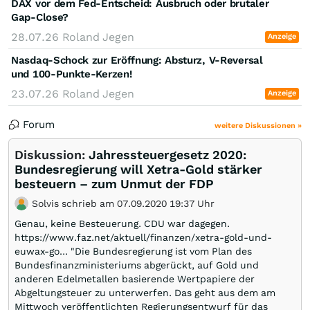
DAX vor dem Fed-Entscheid: Ausbruch oder brutaler
Gap-Close?
28.07.26
Roland Jegen
Anzeige
Nasdaq-Schock zur Eröffnung: Absturz, V-Reversal
und 100-Punkte-Kerzen!
23.07.26
Roland Jegen
Anzeige
Forum
weitere Diskussionen »
Diskussion:
Jahressteuergesetz 2020:
Bundesregierung will Xetra-Gold stärker
besteuern – zum Unmut der FDP
Solvis schrieb am 07.09.2020 19:37 Uhr
Genau, keine Besteuerung. CDU war dagegen.
https://www.faz.net/aktuell/finanzen/xetra-gold-und-
euwax-go… "Die Bundesregierung ist vom Plan des
Bundesfinanzministeriums abgerückt, auf Gold und
anderen Edelmetallen basierende Wertpapiere der
Abgeltungsteuer zu unterwerfen. Das geht aus dem am
Mittwoch veröffentlichten Regierungsentwurf für das