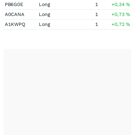
PB6G0E
Long
1
+0,34
%
A0CANA
Long
1
+0,73
%
A1KWPQ
Long
1
+0,72
%