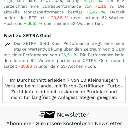
Tage, seit dem 07.07.2026, beträgt
+2,17
%
. Der ETF
verzeichnet eine Jahresperformance von
-1,15
%
. Die
aktuelle Monatsperformance beträgt
+5,42
%
. Derzeit
notiert der ETF mit
-20,86
%
unter seinem 52-Wochen
Hoch und
+29,52
%
über seinem 52-Wochen Tief.
Fazit zu XETRA Gold
Die XETRA Gold Kurs Performance zeigt eine sehr
starke Wertentwicklung über den Zeitraum von 1 Jahr
mit einer Performance von
+26,51
%
. Die Performance ist in
den letzten 52 Wochen positiv und XETRA Gold notiert
zurzeit
-20,86
%
unter dem 52-Wochen Hoch.
Im Durchschnitt erleiden 7 von 10 Kleinanlegern
Verluste beim Handel mit Turbo-Zertifikaten. Turbo-
Zertifikate sind hoch risikoreiche Produkte und
nicht für langfristige Anlagestrategien geeignet.
Newsletter
Abonnieren Sie unsere kostenlosen Newsletter