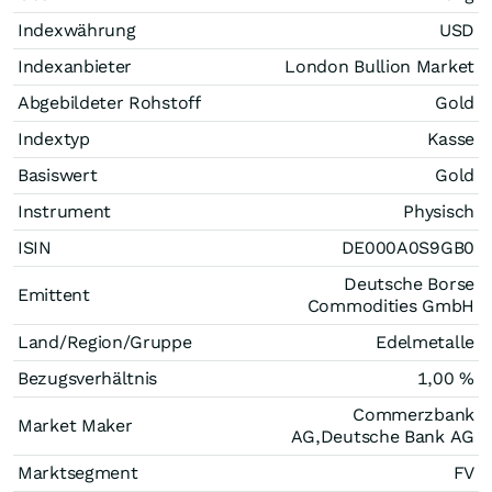
Indexwährung
USD
Indexanbieter
London Bullion Market
Abgebildeter Rohstoff
Gold
Indextyp
Kasse
Basiswert
Gold
Instrument
Physisch
ISIN
DE000A0S9GB0
Deutsche Borse
Emittent
Commodities GmbH
Land/Region/Gruppe
Edelmetalle
Bezugsverhältnis
1,00 %
Commerzbank
Market Maker
AG,Deutsche Bank AG
Marktsegment
FV