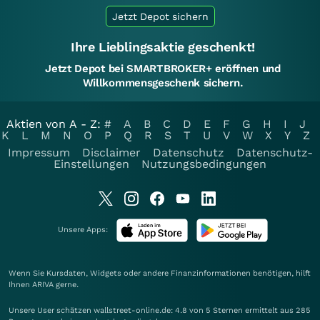
Jetzt Depot sichern
Ihre Lieblingsaktie geschenkt!
Jetzt Depot bei SMARTBROKER+ eröffnen und
Willkommensgeschenk sichern.
Aktien von A - Z:
#
A
B
C
D
E
F
G
H
I
J
K
L
M
N
O
P
Q
R
S
T
U
V
W
X
Y
Z
Impressum
Disclaimer
Datenschutz
Datenschutz-
Einstellungen
Nutzungsbedingungen
Unsere Apps:
Wenn Sie Kursdaten, Widgets oder andere Finanzinformationen benötigen, hilft
Ihnen
ARIVA
gerne.
Unsere User schätzen wallstreet-online.de: 4.8 von 5 Sternen ermittelt aus 285