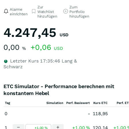
Zur
Zum
Alarme
Watchlist
Portfolio
einrichten
hinzufügen
hinzufügen
4.247,45
USD
0,00
+0,06
%
USD
Letzter Kurs
17:35:46
Lang &
Schwarz
ETC Simulator - Performance berechnen mit
konstantem Hebel
Tag
Simulation
Perf. Basiswert
Kurs ETC
Perf. E
0
-
118,95
1
+1,00 %
120,14
+1,00 