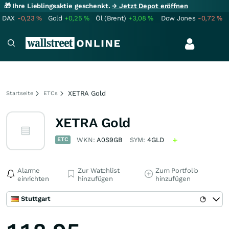
🎁 Ihre Lieblingsaktie geschenkt.
→ Jetzt Depot eröffnen
DAX
-0,23
%
Gold
+0,25
%
Öl (Brent)
+3,08
%
Dow Jones
-0,72
%
XETRA Gold
Startseite
ETCs
XETRA Gold
ETC
WKN:
A0S9GB
SYM:
4GLD
Alarme
Zur Watchlist
Zum Portfolio
einrichten
hinzufügen
hinzufügen
Stuttgart