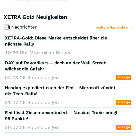
XETRA Gold Neuigkeiten
Nachrichten
weitere Nachrichten »
XETRA-Gold: Diese Marke entscheidet über die
nächste Rally
10:26 Uhr
Maximilian Berger
DAX auf Rekordkurs – doch an der Wall Street
wächst die Gefahr!
04.08.26
Roland Jegen
Anzeige
Nasdaq explodiert nach der Fed – Microsoft zündet
die Tech-Rally!
31.07.26
Roland Jegen
Anzeige
Fed lässt Zinsen unverändert – Nasdaq-Trade bringt
95 Punkte!
30.07.26
Roland Jegen
Anzeige