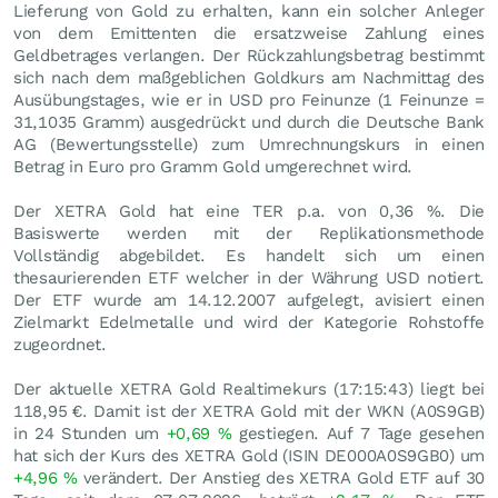
Lieferung von Gold zu erhalten, kann ein solcher Anleger
von dem Emittenten die ersatzweise Zahlung eines
Geldbetrages verlangen. Der Rückzahlungsbetrag bestimmt
sich nach dem maßgeblichen Goldkurs am Nachmittag des
Ausübungstages, wie er in USD pro Feinunze (1 Feinunze =
31,1035 Gramm) ausgedrückt und durch die Deutsche Bank
AG (Bewertungsstelle) zum Umrechnungskurs in einen
Betrag in Euro pro Gramm Gold umgerechnet wird.
Der XETRA Gold hat eine TER p.a. von 0,36 %. Die
Basiswerte werden mit der Replikationsmethode
Vollständig abgebildet. Es handelt sich um einen
thesaurierenden ETF welcher in der Währung USD notiert.
Der ETF wurde am 14.12.2007 aufgelegt, avisiert einen
Zielmarkt Edelmetalle und wird der Kategorie Rohstoffe
zugeordnet.
Der aktuelle XETRA Gold Realtimekurs (17:15:43) liegt bei
118,95
€
. Damit ist der XETRA Gold mit der WKN (A0S9GB)
in 24 Stunden um
+0,69
%
gestiegen. Auf 7 Tage gesehen
hat sich der Kurs des XETRA Gold (ISIN DE000A0S9GB0) um
+4,96
%
verändert. Der Anstieg des XETRA Gold ETF auf 30