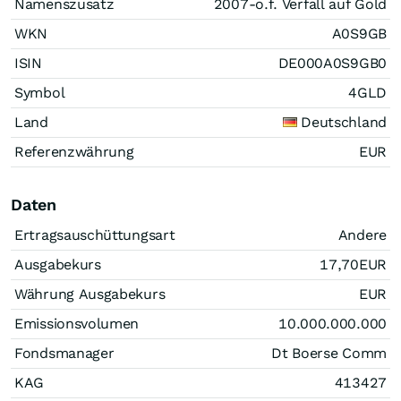
Namenszusatz
2007-o.f. Verfall auf Gold
WKN
A0S9GB
ISIN
DE000A0S9GB0
Symbol
4GLD
Land
Deutschland
Referenzwährung
EUR
Daten
Ertragsauschüttungsart
Andere
Ausgabekurs
17,70
EUR
Währung Ausgabekurs
EUR
Emissionsvolumen
10.000.000.000
Fondsmanager
Dt Boerse Comm
KAG
413427