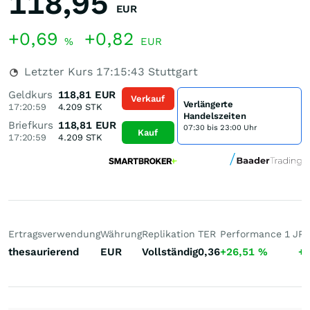
118,95
EUR
+0,69
+0,82
%
EUR
Letzter Kurs
17:15:43
Stuttgart
Geldkurs
118,81
EUR
Verkauf
Verlängerte
17:20:59
4.209
STK
Handelszeiten
Briefkurs
118,81
EUR
07:30 bis 23:00 Uhr
Kauf
17:20:59
4.209
STK
Ertragsverwendung
Währung
Replikation
TER
Performance 1 J
Pe
thesaurierend
EUR
Vollständig
0,36
+26,51
%
+