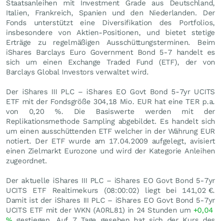
Staatsanleihen mit Investment Grade aus Deutschland,
Italien, Frankreich, Spanien und den Niederlanden. Der
Fonds unterstützt eine Diversifikation des Portfolios,
insbesondere von Aktien-Positionen, und bietet stetige
Erträge zu regelmäßigen Ausschüttungsterminen. Beim
iShares Barclays Euro Government Bond 5-7 handelt es
sich um einen Exchange Traded Fund (ETF), der von
Barclays Global Investors verwaltet wird.
Der iShares III PLC – iShares EO Govt Bond 5-7yr UCITS
ETF mit der Fondsgröße 304,18 Mio.
EUR
hat eine TER p.a.
von 0,20 %. Die Basiswerte werden mit der
Replikationsmethode Sampling abgebildet. Es handelt sich
um einen ausschüttenden ETF welcher in der Währung EUR
notiert. Der ETF wurde am 17.04.2009 aufgelegt, avisiert
einen Zielmarkt Eurozone und wird der Kategorie Anleihen
zugeordnet.
Der aktuelle iShares III PLC – iShares EO Govt Bond 5-7yr
UCITS ETF Realtimekurs (08:00:02) liegt bei 141,02
€
.
Damit ist der iShares III PLC – iShares EO Govt Bond 5-7yr
UCITS ETF mit der WKN (A0RL81) in 24 Stunden um
+0,04
%
gestiegen. Auf 7 Tage gesehen hat sich der Kurs des