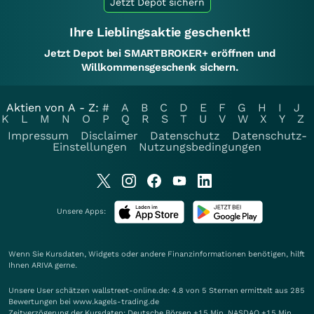
Jetzt Depot sichern
Ihre Lieblingsaktie geschenkt!
Jetzt Depot bei SMARTBROKER+ eröffnen und
Willkommensgeschenk sichern.
Aktien von A - Z:
#
A
B
C
D
E
F
G
H
I
J
K
L
M
N
O
P
Q
R
S
T
U
V
W
X
Y
Z
Impressum
Disclaimer
Datenschutz
Datenschutz-
Einstellungen
Nutzungsbedingungen
Unsere Apps:
Wenn Sie Kursdaten, Widgets oder andere Finanzinformationen benötigen, hilft
Ihnen
ARIVA
gerne.
Unsere User schätzen wallstreet-online.de: 4.8 von 5 Sternen ermittelt aus 285
Bewertungen bei www.kagels-trading.de
Zeitverzögerung der Kursdaten: Deutsche Börsen +15 Min. NASDAQ +15 Min.