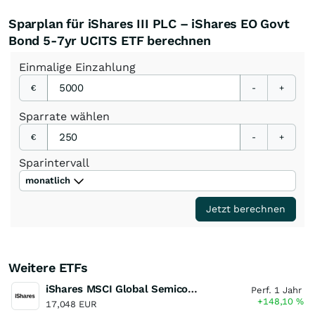
Sparplan für iShares III PLC – iShares EO Govt
Bond 5-7yr UCITS ETF berechnen
Einmalige
Einzahlung
€
-
+
Sparrate
wählen
€
-
+
Sparintervall
monatlich
Jetzt berechnen
Weitere ETFs
iShares MSCI Global Semiconductors UCITS ETF USD (Acc)
Perf. 1 Jahr
+148,10
%
17,048 EUR