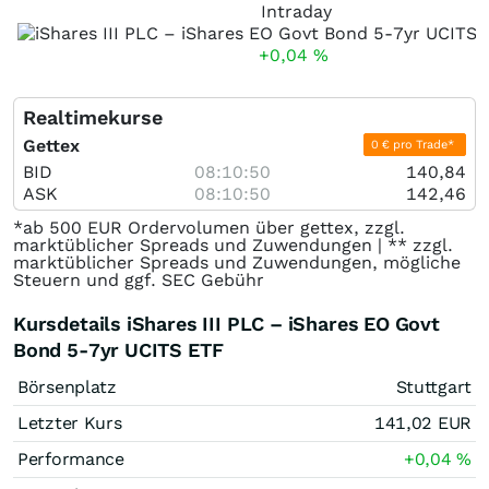
Intraday
+0,04
%
Realtimekurse
Gettex
0 € pro Trade*
BID
08:10:50
140,84
ASK
08:10:50
142,46
*ab 500 EUR Ordervolumen über gettex, zzgl.
marktüblicher Spreads und Zuwendungen | ** zzgl.
marktüblicher Spreads und Zuwendungen, mögliche
Steuern und ggf. SEC Gebühr
Kursdetails iShares III PLC – iShares EO Govt
Bond 5-7yr UCITS ETF
Börsenplatz
Stuttgart
Letzter Kurs
141,02
EUR
Performance
+0,04
%