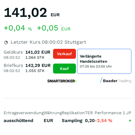
141,02
EUR
+0,04
+0,05
%
EUR
Letzter Kurs
08:00:02
Stuttgart
Geldkurs
141,02
EUR
Verkauf
Verlängerte
08:03:52
1.064
STK
Handelszeiten
Briefkurs
142,29
EUR
07:30 bis 23:00 Uhr
Kauf
08:03:52
1.055
STK
Ertragsverwendung
Währung
Replikation
TER
Performance 1 J
Pe
ausschüttend
EUR
Sampling
0,20
-2,54
%
+0