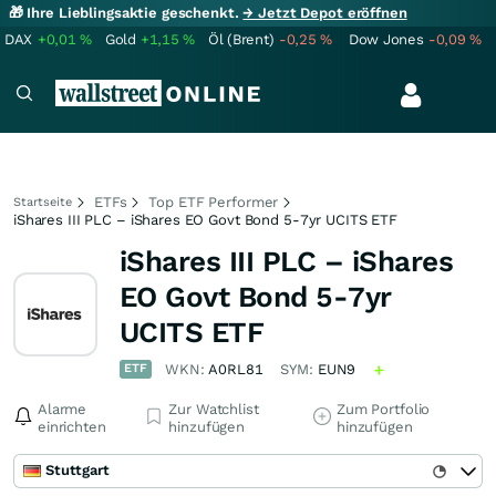
🎁 Ihre Lieblingsaktie geschenkt.
→ Jetzt Depot eröffnen
DAX
+0,01
%
Gold
+1,15
%
Öl (Brent)
-0,25
%
Dow Jones
-0,09
%
ETFs
Top ETF Performer
Startseite
iShares III PLC – iShares EO Govt Bond 5-7yr UCITS ETF
iShares III PLC – iShares
EO Govt Bond 5-7yr
UCITS ETF
ETF
WKN:
A0RL81
SYM:
EUN9
Alarme
Zur Watchlist
Zum Portfolio
einrichten
hinzufügen
hinzufügen
Stuttgart