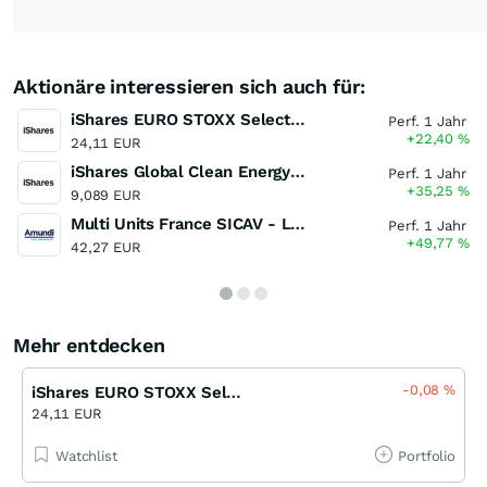
Aktionäre interessieren sich auch für:
iShares EURO STOXX Select Dividend 30 UCITS ETF (DE)
Perf. 1 Jahr
+22,40
%
24,11 EUR
iShares Global Clean Energy UCITS ETF
Perf. 1 Jahr
+35,25
%
9,089 EUR
Multi Units France SICAV - Lyxor MSCI New Energy ESG Filtered ( DR ) UCITS ETF
Perf. 1 Jahr
+49,77
%
42,27 EUR
Mehr entdecken
-0,08
%
iShares EURO STOXX Select Dividend 30 UCITS ETF (DE)
24,11 EUR
Watchlist
Portfolio