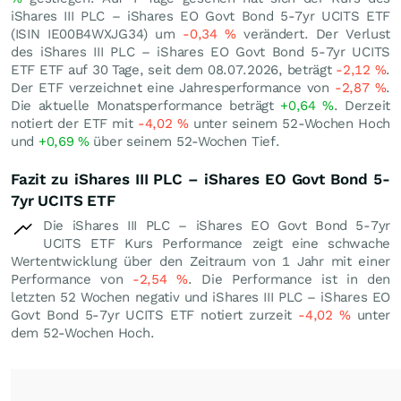
iShares III PLC – iShares EO Govt Bond 5-7yr UCITS ETF
(ISIN IE00B4WXJG34) um
-0,34
%
verändert. Der Verlust
des iShares III PLC – iShares EO Govt Bond 5-7yr UCITS
ETF ETF auf 30 Tage, seit dem 08.07.2026, beträgt
-2,12
%
.
Der ETF verzeichnet eine Jahresperformance von
-2,87
%
.
Die aktuelle Monatsperformance beträgt
+0,64
%
. Derzeit
notiert der ETF mit
-4,02
%
unter seinem 52-Wochen Hoch
und
+0,69
%
über seinem 52-Wochen Tief.
Fazit zu iShares III PLC – iShares EO Govt Bond 5-
7yr UCITS ETF
Die iShares III PLC – iShares EO Govt Bond 5-7yr
UCITS ETF Kurs Performance zeigt eine schwache
Wertentwicklung über den Zeitraum von 1 Jahr mit einer
Performance von
-2,54
%
. Die Performance ist in den
letzten 52 Wochen negativ und iShares III PLC – iShares EO
Govt Bond 5-7yr UCITS ETF notiert zurzeit
-4,02
%
unter
dem 52-Wochen Hoch.