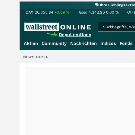
🎁 Ihre Lieblingsakt
DAX
26.355,84
+0,69
%
Gold
4.342,26
0,00
%
Öl (
Depot eröffnen
Aktien
Community
Nachrichten
Indizes
Fonds
NEWS TICKER