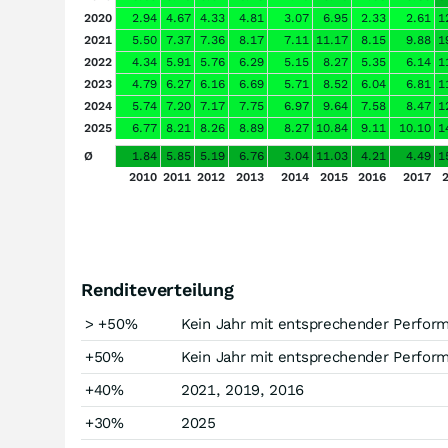
2020
2.94
4.67
4.33
4.81
3.07
6.95
2.33
2.61
1
2021
5.50
7.37
7.36
8.17
7.11
11.17
8.15
9.88
1
2022
4.34
5.91
5.76
6.29
5.15
8.27
5.35
6.14
1
2023
4.79
6.27
6.16
6.69
5.71
8.52
6.04
6.81
1
2024
5.74
7.20
7.17
7.75
6.97
9.64
7.58
8.47
1
2025
6.77
8.21
8.26
8.89
8.27
10.84
9.11
10.10
1
Ø
1.84
5.85
5.19
6.76
3.04
11.03
4.21
4.49
1
2010
2011
2012
2013
2014
2015
2016
2017
Renditeverteilung
> +50%
Kein Jahr mit entsprechender Perfor
+50%
Kein Jahr mit entsprechender Perfor
+40%
2021, 2019, 2016
+30%
2025