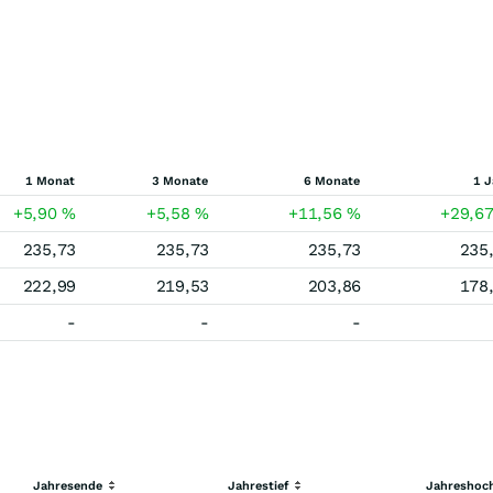
1 Monat
3 Monate
6 Monate
1 J
+5,90
%
+5,58
%
+11,56
%
+29,6
235,73
235,73
235,73
235
222,99
219,53
203,86
178
-
-
-
Jahresende
Jahrestief
Jahreshoc