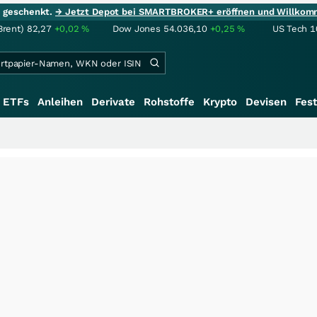
ie geschenkt.
→ Jetzt Depot bei SMARTBROKER+ eröffnen und Willkom
Brent)
82,27
+0,02
%
Dow Jones
54.036,10
+0,25
%
US Tech 1
ETFs
Anleihen
Derivate
Rohstoffe
Krypto
Devisen
Fest