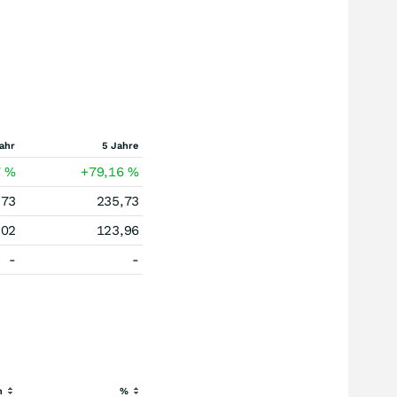
ahr
5 Jahre
7
%
+79,16
%
,73
235,73
,02
123,96
-
-
h
%