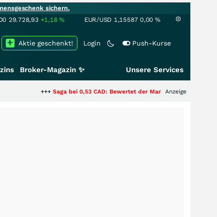
mensgeschenk sichern.
00
29.728,93
+1,18
%
EUR/USD
1,15587
0,00
%
Aktie geschenkt!
Login
Push-Kurse
zins
Broker-Magazin ✨
Unsere Services
+++
Saga bei 0,53 CAD: Bewertet der Markt noch immer nur die Hälfte de
Anzeige