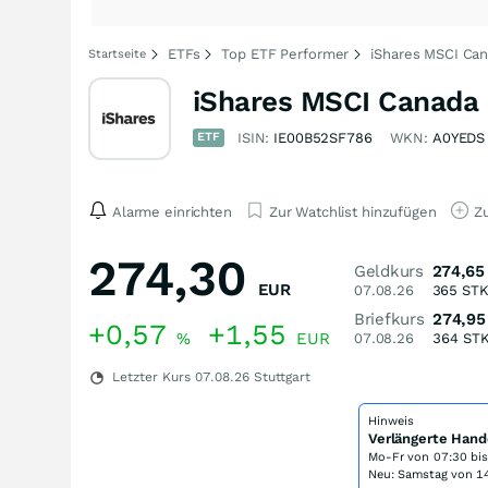
ETFs
Top ETF Performer
iShares MSCI Ca
Startseite
iShares MSCI Canada
ETF
ISIN:
IE00B52SF786
WKN:
A0YEDS
Alarme einrichten
Zur Watchlist hinzufügen
Zu
274,30
Geldkurs
274,65
EUR
07.08.26
365
ST
Briefkurs
274,95
+0,57
+1,55
%
EUR
07.08.26
364
ST
Letzter Kurs
07.08.26
Stuttgart
Hinweis
Verlängerte Hand
Mo-Fr von
07:30 bi
Neu: Samstag von 14