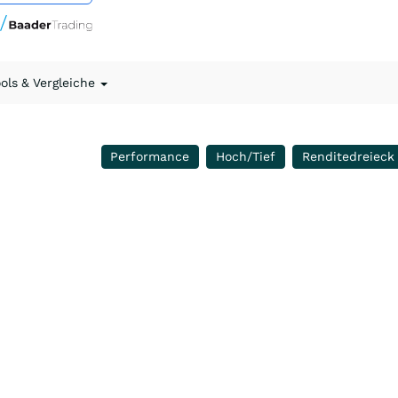
ools & Vergleiche
Performance
Hoch/Tief
Renditedreieck