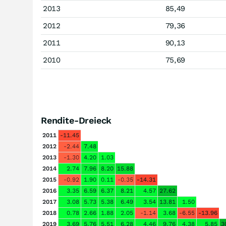
2013
85,49
2012
79,36
2011
90,13
2010
75,69
Rendite-Dreieck
2011
-11.45
2012
-2.44
7.48
2013
-1.30
4.20
1.03
2014
2.74
7.96
8.20
15.88
2015
-0.92
1.90
0.11
-0.35
-14.31
2016
3.35
6.59
6.37
8.21
4.57
27.62
2017
3.08
5.73
5.38
6.49
3.54
13.81
1.50
2018
0.78
2.66
1.88
2.05
-1.14
3.68
-6.55
-13.96
2019
3.69
5.76
5.51
6.28
4.46
9.76
4.38
5.85
3