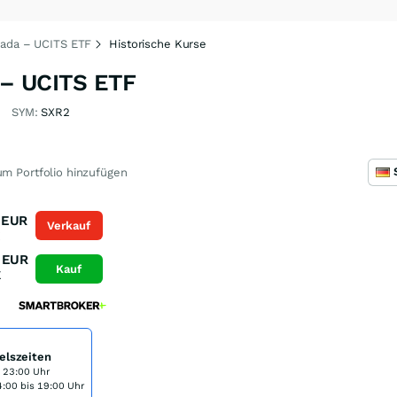
nada – UCITS ETF
Historische Kurse
 – UCITS ETF
SYM:
SXR2
m Portfolio hinzufügen
EUR
Verkauf
K
EUR
Kauf
K
elszeiten
s 23:00 Uhr
:00 bis 19:00 Uhr