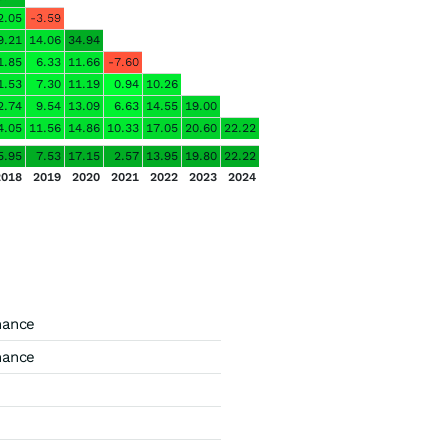
2.05
-3.59
9.21
14.06
34.94
1.85
6.33
11.66
-7.60
1.53
7.30
11.19
0.94
10.26
2.74
9.54
13.09
6.63
14.55
19.00
4.05
11.56
14.86
10.33
17.05
20.60
22.22
5.95
7.53
17.15
2.57
13.95
19.80
22.22
2018
2019
2020
2021
2022
2023
2024
mance
mance