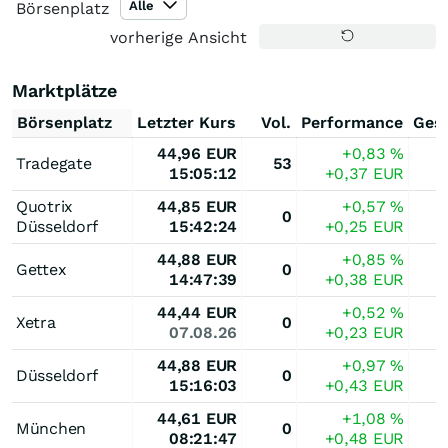
Alle
Börsenplatz
vorherige Ansicht
Marktplätze
Börsenplatz
Letzter Kurs
Vol.
Performance
Ges
44,96
EUR
+0,83
%
Tradegate
53
15:05:12
+0,37
EUR
Quotrix
44,85
EUR
+0,57
%
0
Düsseldorf
15:42:24
+0,25
EUR
44,88
EUR
+0,85
%
Gettex
0
14:47:39
+0,38
EUR
44,44
EUR
+0,52
%
Xetra
0
07.08.26
+0,23
EUR
44,88
EUR
+0,97
%
Düsseldorf
0
15:16:03
+0,43
EUR
44,61
EUR
+1,08
%
München
0
08:21:47
+0,48
EUR