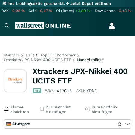
🎁 Ihre Lieblingsaktie geschenkt.
→ Jetzt Depot eröffnen
DAX
-0,08
%
Gold
-0,17
%
Öl (Brent)
+3,89
%
Dow Jones
-0,13
%
ETFs
Top ETF Performer
Startseite
Xtrackers JPX-Nikkei 400 UCITS ETF
Handelsplätze
Xtrackers JPX-Nikkei 400
UCITS ETF
ETF
WKN:
A12C16
SYM:
XDNE
Alarme
Zur Watchlist
Zum Portfolio
einrichten
hinzufügen
hinzufügen
Stuttgart