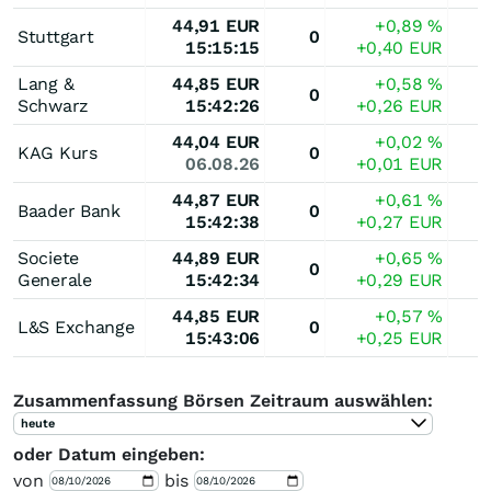
44,91
EUR
+0,89
%
Stuttgart
0
15:15:15
+0,40
EUR
Lang &
44,85
EUR
+0,58
%
0
Schwarz
15:42:26
+0,26
EUR
44,04
EUR
+0,02
%
KAG Kurs
0
06.08.26
+0,01
EUR
44,87
EUR
+0,61
%
Baader Bank
0
15:42:38
+0,27
EUR
Societe
44,89
EUR
+0,65
%
0
Generale
15:42:34
+0,29
EUR
44,85
EUR
+0,57
%
L&S Exchange
0
15:43:06
+0,25
EUR
Zusammenfassung Börsen Zeitraum auswählen:
heute
oder Datum eingeben:
von
bis