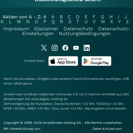
Aktien von A - Z:
#
A
B
C
D
E
F
G
H
I
J
K
L
M
N
O
P
Q
R
S
T
U
V
W
X
Y
Z
Impressum
Disclaimer
Datenschutz
Datenschutz-
Einstellungen
Nutzungsbedingungen
Unsere Apps:
Wenn Sie Kursdaten, Widgets oder andere Finanzinformationen benötigen, hilft
Ihnen
ARIVA
gerne.
Unsere User schätzen wallstreet-online.de: 4.8 von 5 Sternen ermittelt aus 285
Bewertungen bei www.kagels-trading.de
Zeitverzögerung der Kursdaten: Deutsche Börsen +15 Min. NASDAQ +15 Min.
NYSE +20 Min. AMEX +20 Min. Dow Jones +15 Min. Alle Angaben ohne Gewähr.
Copyright © 1998-2026 Smartbroker Holding AG - Alle Rechte vorbehalten.
Mit Unterstützung von:
Daten & Kurse von: