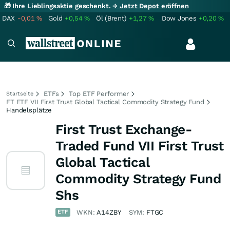
🎁 Ihre Lieblingsaktie geschenkt.
→ Jetzt Depot eröffnen
DAX
-0,01
%
Gold
+0,54
%
Öl (Brent)
+1,27
%
Dow Jones
+0,20
%
ETFs
Top ETF Performer
Startseite
FT ETF VII First Trust Global Tactical Commodity Strategy Fund
Handelsplätze
First Trust Exchange-
Traded Fund VII First Trust
Global Tactical
Commodity Strategy Fund
Shs
ETF
WKN:
A14ZBY
SYM:
FTGC