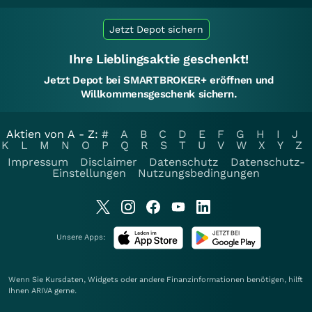
Jetzt Depot sichern
Ihre Lieblingsaktie geschenkt!
Jetzt Depot bei SMARTBROKER+ eröffnen und
Willkommensgeschenk sichern.
Aktien von A - Z:
#
A
B
C
D
E
F
G
H
I
J
K
L
M
N
O
P
Q
R
S
T
U
V
W
X
Y
Z
Impressum
Disclaimer
Datenschutz
Datenschutz-
Einstellungen
Nutzungsbedingungen
Unsere Apps:
Wenn Sie Kursdaten, Widgets oder andere Finanzinformationen benötigen, hilft
Ihnen
ARIVA
gerne.