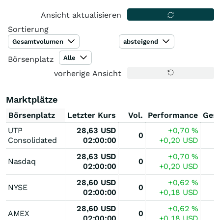
Ansicht aktualisieren
Sortierung
Gesamtvolumen
absteigend
Alle
Börsenplatz
vorherige Ansicht
Marktplätze
Börsenplatz
Letzter Kurs
Vol.
Performance
Ges
UTP
28,63
USD
+0,70
%
0
Consolidated
02:00:00
+0,20
USD
28,63
USD
+0,70
%
Nasdaq
0
02:00:00
+0,20
USD
28,60
USD
+0,62
%
NYSE
0
02:00:00
+0,18
USD
28,60
USD
+0,62
%
AMEX
0
02:00:00
+0,18
USD