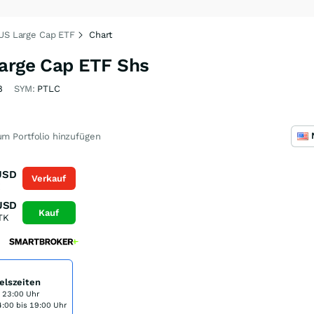
 US Large Cap ETF
Chart
Large Cap ETF Shs
8
SYM:
PTLC
m Portfolio hinzufügen
USD
Verkauf
K
USD
Kauf
TK
elszeiten
s 23:00 Uhr
:00 bis 19:00 Uhr