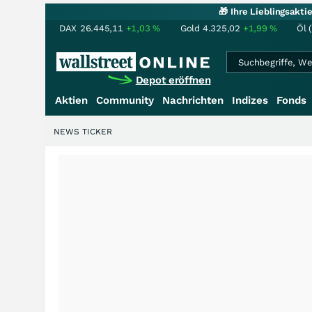
🎁 Ihre Lieblingsakt
DAX
26.445,11
+1,03
%
Gold
4.325,02
+1,99
%
Öl 
Depot eröffnen
Aktien
Community
Nachrichten
Indizes
Fonds
NEWS TICKER