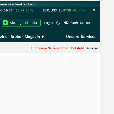
mensgeschenk sichern.
00
29.734,62
+1,20
%
EUR/USD
1,15755
+0,44
%
Aktie geschenkt!
Login
Push-Kurse
zins
Broker-Magazin ✨
Unsere Services
+++
Schwere Seltene Erden: Entsteht hier die nächste Milliarden
Anzeige