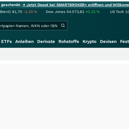
ie geschenkt.
→ Jetzt Depot bei SMARTBROKER+ eröffnen und Willkom
(Brent)
81,70
-2,20
%
Dow Jones
54.073,62
+0,32
%
US Tech 1
ETFs
Anleihen
Derivate
Rohstoffe
Krypto
Devisen
Fest