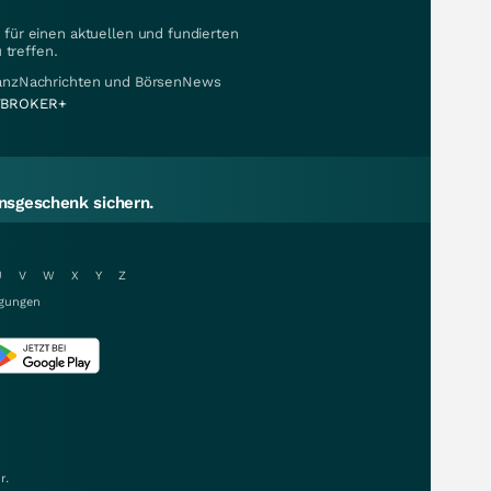
für einen aktuellen und fundierten
 treffen.
nanzNachrichten und BörsenNews
BROKER+
sgeschenk sichern.
U
V
W
X
Y
Z
gungen
r.