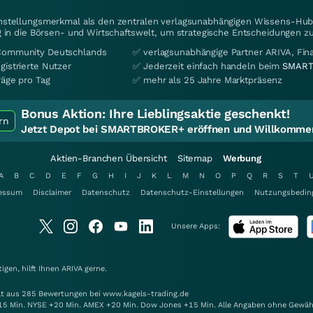
instellungsmerkmal als den zentralen verlagsunabhängigen Wissens-Hub 
 in die Börsen- und Wirtschaftswelt, um strategische Entscheidungen zu
Community Deutschlands
✅ verlagsunabhängige Partner ARIVA, Fi
gistrierte Nutzer
✅ Jederzeit einfach handeln beim
SMART
räge pro Tag
✅ mehr als 25 Jahre Marktpräsenz
Bonus Aktion:
Ihre Lieblingsaktie geschenkt!
rn
Jetzt Depot bei SMARTBROKER+ eröffnen und Willkommen
Aktien-Branchen Übersicht
Sitemap
Werbung
A
B
C
D
E
F
G
H
I
J
K
L
M
N
O
P
Q
R
S
T
essum
Disclaimer
Datenschutz
Datenschutz-Einstellungen
Nutzungsbedin
Unsere Apps:
gen, hilft Ihnen
ARIVA
gerne.
elt aus 285 Bewertungen bei www.kagels-trading.de
15 Min. NYSE +20 Min. AMEX +20 Min. Dow Jones +15 Min. Alle Angaben ohne Gewäh