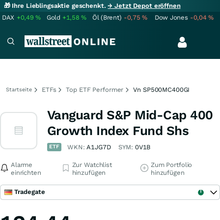
🎁 Ihre Lieblingsaktie geschenkt.
→ Jetzt Depot eröffnen
DAX
+0,49
%
Gold
+1,58
%
Öl (Brent)
-0,75
%
Dow Jones
-0,04
%
ETFs
Top ETF Performer
Vn SP500MC400GI
Startseite
Vanguard S&P Mid-Cap 400
Growth Index Fund Shs
ETF
WKN:
A1JG7D
SYM:
0V1B
Alarme
Zur Watchlist
Zum Portfolio
einrichten
hinzufügen
hinzufügen
Tradegate