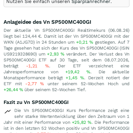
Nutzen Sie einfach unseren
Sparplanrechner
.
Anlageidee des Vn SP500MC400GI
Der aktuelle Vn SP500MC400GI Realtimekurs (
06.08.26
)
liegt bei 124,44
€
. Damit ist der Vn SP500MC400GI mit der
WKN (A1JG7D) in 24 Stunden um
+0,21
%
gestiegen. Auf 7
Tage gesehen hat sich der Kurs des Vn SP500MC400GI (ISIN
US9219328690) um
+2,93
%
verändert. Der Verlust des Vn
SP500MC400GI ETF auf 30 Tage, seit dem 08.07.2026,
beträgt
-1,21
%
. Der ETF verzeichnet eine
Jahresperformance von
+19,42
%
. Die aktuelle
Monatsperformance beträgt
+1,45
%
. Derzeit notiert der
ETF mit
-2,77
%
unter seinem 52-Wochen Hoch und
+26,44
%
über seinem 52-Wochen Tief.
Fazit zu Vn SP500MC400GI
Die Vn SP500MC400GI Kurs Performance zeigt eine
sehr starke Wertentwicklung über den Zeitraum von 1
Jahr mit einer Performance von
+25,82
%
. Die Performance
ist in den letzten 52 Wochen positiv und Vn SP500MC400GI