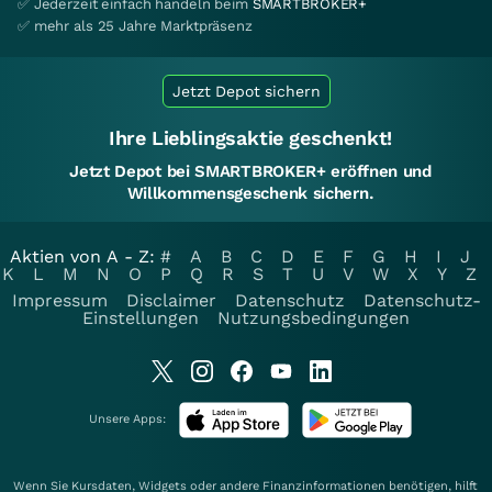
✅ Jederzeit einfach handeln beim
SMARTBROKER+
✅ mehr als 25 Jahre Marktpräsenz
Jetzt Depot sichern
Ihre Lieblingsaktie geschenkt!
Jetzt Depot bei SMARTBROKER+ eröffnen und
Willkommensgeschenk sichern.
Aktien von A - Z:
#
A
B
C
D
E
F
G
H
I
J
K
L
M
N
O
P
Q
R
S
T
U
V
W
X
Y
Z
Impressum
Disclaimer
Datenschutz
Datenschutz-
Einstellungen
Nutzungsbedingungen
Unsere Apps:
Wenn Sie Kursdaten, Widgets oder andere Finanzinformationen benötigen, hilft