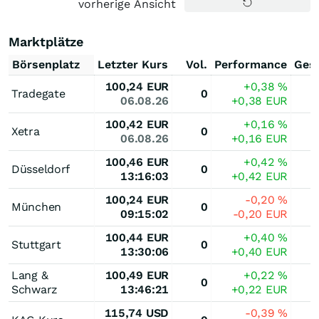
vorherige Ansicht
Marktplätze
Börsenplatz
Letzter Kurs
Vol.
Performance
Ges
100,24
EUR
+0,38
%
Tradegate
0
06.08.26
+0,38
EUR
100,42
EUR
+0,16
%
Xetra
0
06.08.26
+0,16
EUR
100,46
EUR
+0,42
%
Düsseldorf
0
13:16:03
+0,42
EUR
100,24
EUR
-0,20
%
München
0
09:15:02
-0,20
EUR
100,44
EUR
+0,40
%
Stuttgart
0
13:30:06
+0,40
EUR
Lang &
100,49
EUR
+0,22
%
0
Schwarz
13:46:21
+0,22
EUR
115,74
USD
-0,39
%