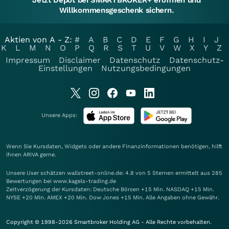
Jetzt Depot bei SMARTBROKER+ eröffnen und
Willkommensgeschenk sichern.
Aktien von A - Z:
#
A
B
C
D
E
F
G
H
I
J
K
L
M
N
O
P
Q
R
S
T
U
V
W
X
Y
Z
Impressum
Disclaimer
Datenschutz
Datenschutz-
Einstellungen
Nutzungsbedingungen
Unsere Apps:
Wenn Sie Kursdaten, Widgets oder andere Finanzinformationen benötigen, hilft
Ihnen
ARIVA
gerne.
Unsere User schätzen wallstreet-online.de: 4.8 von 5 Sternen ermittelt aus 285
Bewertungen bei www.kagels-trading.de
Zeitverzögerung der Kursdaten: Deutsche Börsen +15 Min. NASDAQ +15 Min.
NYSE +20 Min. AMEX +20 Min. Dow Jones +15 Min. Alle Angaben ohne Gewähr.
Copyright © 1998-2026 Smartbroker Holding AG - Alle Rechte vorbehalten.