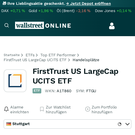
🎁 Ihre Lieblingsaktie geschenkt.
→ Jetzt Depot eröffnen
DAX
+0,71
%
Gold
+1,96
%
Öl (Brent)
-2,16
%
Dow Jones
+0,14
%
ETFs
Top ETF Performer
Startseite
FirstTrust US LargeCap UCITS ETF
Handelsplätze
FirstTrust US LargeCap
UCITS ETF
ETF
WKN:
A1T860
SYM:
FTGU
Alarme
Zur Watchlist
Zum Portfolio
einrichten
hinzufügen
hinzufügen
Stuttgart