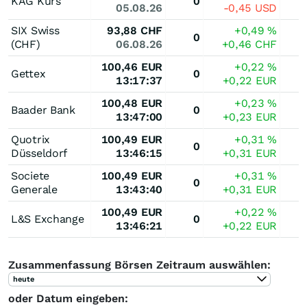
KAG Kurs
0
05.08.26
-0,45
USD
SIX Swiss
93,88
CHF
+0,49
%
0
(CHF)
06.08.26
+0,46
CHF
100,46
EUR
+0,22
%
Gettex
0
13:17:37
+0,22
EUR
100,48
EUR
+0,23
%
Baader Bank
0
13:47:00
+0,23
EUR
Quotrix
100,49
EUR
+0,31
%
0
Düsseldorf
13:46:15
+0,31
EUR
Societe
100,49
EUR
+0,31
%
0
Generale
13:43:40
+0,31
EUR
100,49
EUR
+0,22
%
L&S Exchange
0
13:46:21
+0,22
EUR
Zusammenfassung Börsen Zeitraum auswählen:
heute
oder Datum eingeben: