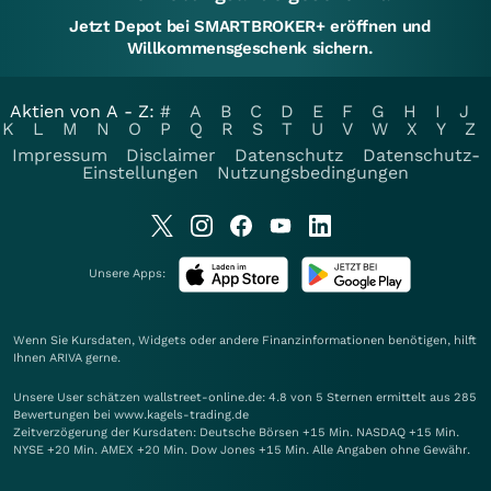
Jetzt Depot bei SMARTBROKER+ eröffnen und
Willkommensgeschenk sichern.
Aktien von A - Z:
#
A
B
C
D
E
F
G
H
I
J
K
L
M
N
O
P
Q
R
S
T
U
V
W
X
Y
Z
Impressum
Disclaimer
Datenschutz
Datenschutz-
Einstellungen
Nutzungsbedingungen
Unsere Apps:
Wenn Sie Kursdaten, Widgets oder andere Finanzinformationen benötigen, hilft
Ihnen
ARIVA
gerne.
Unsere User schätzen wallstreet-online.de: 4.8 von 5 Sternen ermittelt aus 285
Bewertungen bei www.kagels-trading.de
Zeitverzögerung der Kursdaten: Deutsche Börsen +15 Min. NASDAQ +15 Min.
NYSE +20 Min. AMEX +20 Min. Dow Jones +15 Min. Alle Angaben ohne Gewähr.