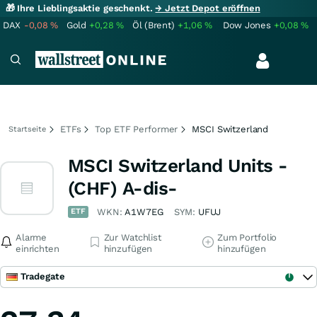
🎁 Ihre Lieblingsaktie geschenkt.
→ Jetzt Depot eröffnen
DAX
-0,08
%
Gold
+0,28
%
Öl (Brent)
+1,06
%
Dow Jones
+0,08
%
ETFs
Top ETF Performer
MSCI Switzerland
Startseite
MSCI Switzerland Units -
(CHF) A-dis-
ETF
WKN:
A1W7EG
SYM:
UFUJ
Alarme
Zur Watchlist
Zum Portfolio
einrichten
hinzufügen
hinzufügen
Tradegate