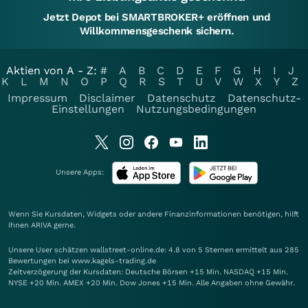
Jetzt Depot bei SMARTBROKER+ eröffnen und
Willkommensgeschenk sichern.
Aktien von A - Z:
#
A
B
C
D
E
F
G
H
I
J
K
L
M
N
O
P
Q
R
S
T
U
V
W
X
Y
Z
Impressum
Disclaimer
Datenschutz
Datenschutz-
Einstellungen
Nutzungsbedingungen
Unsere Apps:
Wenn Sie Kursdaten, Widgets oder andere Finanzinformationen benötigen, hilft
Ihnen
ARIVA
gerne.
Unsere User schätzen wallstreet-online.de: 4.8 von 5 Sternen ermittelt aus 285
Bewertungen bei www.kagels-trading.de
Zeitverzögerung der Kursdaten: Deutsche Börsen +15 Min. NASDAQ +15 Min.
NYSE +20 Min. AMEX +20 Min. Dow Jones +15 Min. Alle Angaben ohne Gewähr.