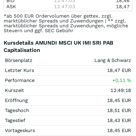
BID
12:47:03
18,46
ASK
12:47:03
18,47
*ab 500 EUR Ordervolumen über gettex, zzgl.
marktüblicher Spreads und Zuwendungen | ** zzgl.
marktüblicher Spreads und Zuwendungen, mögliche
Steuern und ggf. SEC Gebühr
Kursdetails AMUNDI MSCI UK IMI SRI PAB
Capitalisation
Börsenplatz
Lang & Schwarz
Letzter Kurs
18,47
EUR
Performance
+0,11
%
Kurszeit
12:49:18
Eröffnung
18,45
EUR
Tageshoch
18,51
EUR
Tagestief
18,43
EUR
Vortageskurs
18,45
EUR