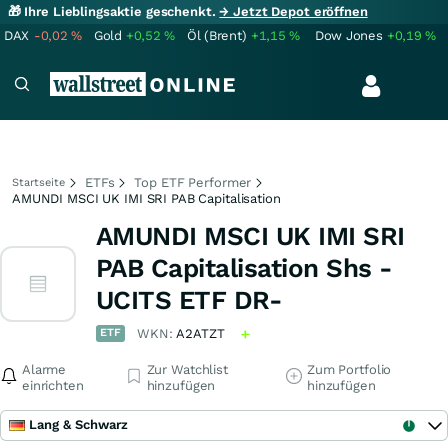
🎁 Ihre Lieblingsaktie geschenkt.
→ Jetzt Depot eröffnen
DAX
-0,02
%
Gold
+0,52
%
Öl (Brent)
+1,15
%
Dow Jones
+0,19
%
ETFs
Top ETF Performer
Startseite
AMUNDI MSCI UK IMI SRI PAB Capitalisation
AMUNDI MSCI UK IMI SRI
PAB Capitalisation Shs -
UCITS ETF DR-
ETF
WKN:
A2ATZT
Alarme
Zur Watchlist
Zum Portfolio
einrichten
hinzufügen
hinzufügen
Lang & Schwarz