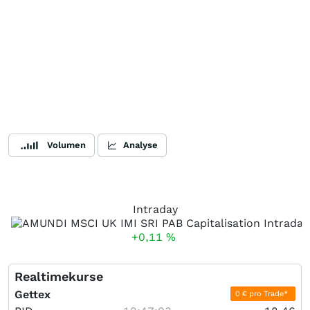
Volumen
Analyse
Intraday
+0,11
%
Realtimekurse
Gettex
0 € pro Trade*