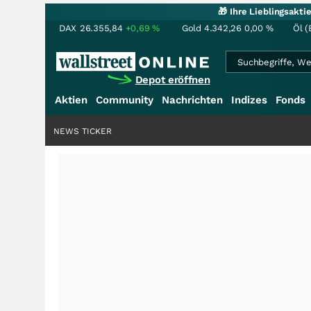
🎁 Ihre Lieblingsakt
DAX
26.355,84
+0,69
%
Gold
4.342,26
0,00
%
Öl (
Depot eröffnen
Aktien
Community
Nachrichten
Indizes
Fonds
NEWS TICKER