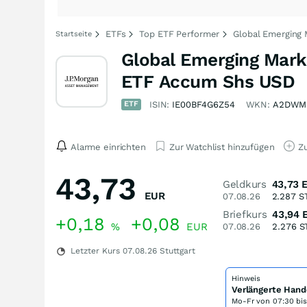
ETFs
Top ETF Performer
Global Emerging 
Startseite
Global Emerging Mark
ETF Accum Shs USD
ETF
ISIN:
IE00BF4G6Z54
WKN:
A2DWM
Alarme einrichten
Zur Watchlist hinzufügen
Zu
43,73
Geldkurs
43,73
EUR
07.08.26
2.287
S
Briefkurs
43,94
+0,18
+0,08
%
EUR
07.08.26
2.276
S
Letzter Kurs
07.08.26
Stuttgart
Hinweis
Verlängerte Hand
Mo-Fr von
07:30 bi