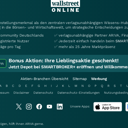
instellungsmerkmal als den zentralen verlagsunabhängigen Wissens-Hub 
 in die Börsen- und Wirtschaftswelt, um strategische Entscheidungen zu
Community Deutschlands
✅ verlagsunabhängige Partner ARIVA, Fi
gistrierte Nutzer
✅ Jederzeit einfach handeln beim
SMART
räge pro Tag
✅ mehr als 25 Jahre Marktpräsenz
Bonus Aktion:
Ihre Lieblingsaktie geschenkt!
rn
Jetzt Depot bei SMARTBROKER+ eröffnen und Willkommen
Aktien-Branchen Übersicht
Sitemap
Werbung
A
B
C
D
E
F
G
H
I
J
K
L
M
N
O
P
Q
R
S
T
essum
Disclaimer
Datenschutz
Datenschutz-Einstellungen
Nutzungsbedin
Unsere Apps:
gen, hilft Ihnen
ARIVA
gerne.