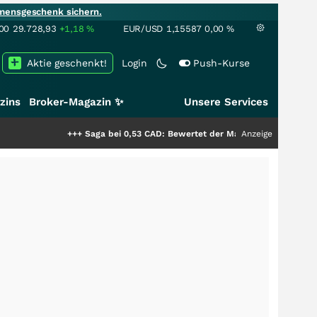
mensgeschenk sichern.
00
29.728,93
+1,18
%
EUR/USD
1,15587
0,00
%
Aktie geschenkt!
Login
Push-Kurse
zins
Broker-Magazin ✨
Unsere Services
+++
Saga bei 0,53 CAD: Bewertet der Markt noch immer nur die Hälf
Anzeige