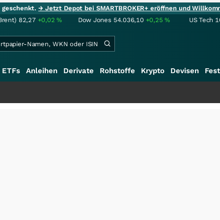
ie geschenkt.
→ Jetzt Depot bei SMARTBROKER+ eröffnen und Willkom
Brent)
82,27
+0,02
%
Dow Jones
54.036,10
+0,25
%
US Tech 1
ETFs
Anleihen
Derivate
Rohstoffe
Krypto
Devisen
Fest