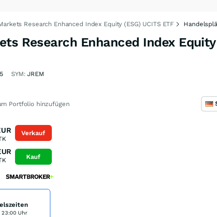
Markets Research Enhanced Index Equity (ESG) UCITS ETF
Handelsplä
ets Research Enhanced Index Equity
5
SYM:
JREM
m Portfolio hinzufügen
EUR
Verkauf
TK
EUR
Kauf
TK
elszeiten
s 23:00 Uhr