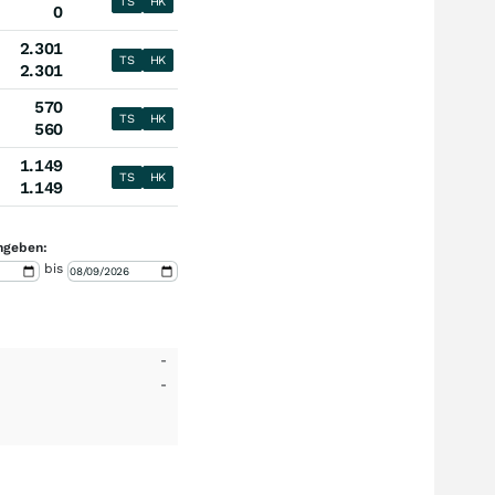
TS
HK
0
2.301
TS
HK
2.301
570
TS
HK
560
1.149
TS
HK
1.149
ngeben:
bis
-
-