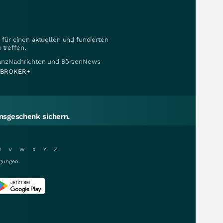
für einen aktuellen und fundierten
 treffen.
nanzNachrichten und BörsenNews
BROKER+
sgeschenk sichern.
U
V
W
X
Y
Z
gungen