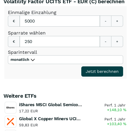
Volatility Factor UCITS ETF - EUR (C) berechnen
Einmalige
Einzahlung
€
-
+
Sparrate
wählen
€
-
+
Sparintervall
monatlich
Jetzt berechnen
Weitere ETFs
iShares MSCI Global Semiconductors UCITS ETF USD (Acc)
Perf. 1 Jahr
+148,10
%
17,22 EUR
Global X Copper Miners UCITS ETF USD Acc
Perf. 1 Jahr
+103,40
%
59,83 EUR