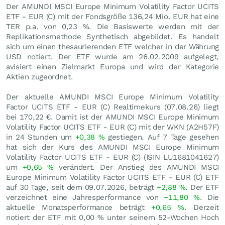
Der AMUNDI MSCI Europe Minimum Volatility Factor UCITS
ETF - EUR (C) mit der Fondsgröße 136,24 Mio.
EUR
hat eine
TER p.a. von 0,23 %. Die Basiswerte werden mit der
Replikationsmethode Synthetisch abgebildet. Es handelt
sich um einen thesaurierenden ETF welcher in der Währung
USD notiert. Der ETF wurde am 26.02.2009 aufgelegt,
avisiert einen Zielmarkt Europa und wird der Kategorie
Aktien zugeordnet.
Der aktuelle AMUNDI MSCI Europe Minimum Volatility
Factor UCITS ETF - EUR (C) Realtimekurs (
07.08.26
) liegt
bei 170,22
€
. Damit ist der AMUNDI MSCI Europe Minimum
Volatility Factor UCITS ETF - EUR (C) mit der WKN (A2H57F)
in 24 Stunden um
+0,38
%
gestiegen. Auf 7 Tage gesehen
hat sich der Kurs des AMUNDI MSCI Europe Minimum
Volatility Factor UCITS ETF - EUR (C) (ISIN LU1681041627)
um
+0,65
%
verändert. Der Anstieg des AMUNDI MSCI
Europe Minimum Volatility Factor UCITS ETF - EUR (C) ETF
auf 30 Tage, seit dem 09.07.2026, beträgt
+2,88
%
. Der ETF
verzeichnet eine Jahresperformance von
+11,80
%
. Die
aktuelle Monatsperformance beträgt
+0,65
%
. Derzeit
notiert der ETF mit
0,00
%
unter seinem 52-Wochen Hoch