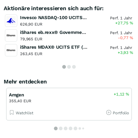
Aktionäre interessieren sich auch für:
Invesco NASDAQ-100 UCITS ETF
Perf. 1 Jahr
+27,75
%
626,90 EUR
iShares eb.rexx® Government Germany 1.5-2.5yr UCITS ETF (DE)
Perf. 1 Jahr
-0,77
%
79,965 EUR
iShares MDAX® UCITS ETF (DE)
Perf. 1 Jahr
+3,93
%
263,45 EUR
Mehr entdecken
+1,12
%
Amgen
355,40 EUR
Watchlist
Portfolio