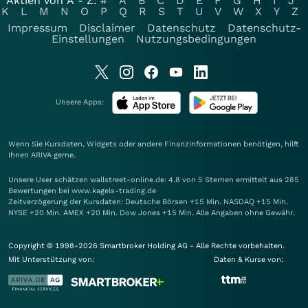
Aktien von A - Z:
#
A
B
C
D
E
F
G
H
I
J
K
L
M
N
O
P
Q
R
S
T
U
V
W
X
Y
Z
Impressum
Disclaimer
Datenschutz
Datenschutz-
Einstellungen
Nutzungsbedingungen
Unsere Apps:
Wenn Sie Kursdaten, Widgets oder andere Finanzinformationen benötigen, hilft
Ihnen
ARIVA
gerne.
Unsere User schätzen wallstreet-online.de: 4.8 von 5 Sternen ermittelt aus 285
Bewertungen bei www.kagels-trading.de
Zeitverzögerung der Kursdaten: Deutsche Börsen +15 Min. NASDAQ +15 Min.
NYSE +20 Min. AMEX +20 Min. Dow Jones +15 Min. Alle Angaben ohne Gewähr.
Copyright © 1998-2026 Smartbroker Holding AG - Alle Rechte vorbehalten.
Mit Unterstützung von:
Daten & Kurse von: