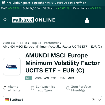
🎁 Ihre Lieblingsaktie geschenkt.
→ Jetzt Depot eröffnen
DAX
+0,69
%
Gold
0,00
%
Öl (Brent)
+0,02
%
Dow Jones
+0,25
%
ETFs
Top ETF Performer
Startseite
AMUNDI MSCI Europe Minimum Volatility Factor UCITS ETF - EUR (C)
AMUNDI MSCI Europe
Minimum Volatility Factor
UCITS ETF - EUR (C)
ETF
WKN:
A2H57F
SYM:
MIVA
Alarme
Zur Watchlist
Zum Portfolio
einrichten
hinzufügen
hinzufügen
Stuttgart