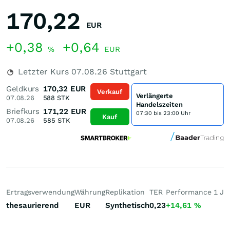
170,22
EUR
+0,38
+0,64
%
EUR
Letzter Kurs
07.08.26
Stuttgart
Geldkurs
170,32
EUR
Verkauf
Verlängerte
07.08.26
588
STK
Handelszeiten
Briefkurs
171,22
EUR
07:30 bis 23:00 Uhr
Kauf
07.08.26
585
STK
Ertragsverwendung
Währung
Replikation
TER
Performance 1 J
P
thesaurierend
EUR
Synthetisch
0,23
+14,61
%
+