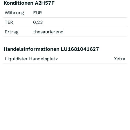
Konditionen A2H57F
Währung
EUR
TER
0,23
Ertrag
thesaurierend
Handelsinformationen LU1681041627
Liquidister Handelsplatz
Xetra