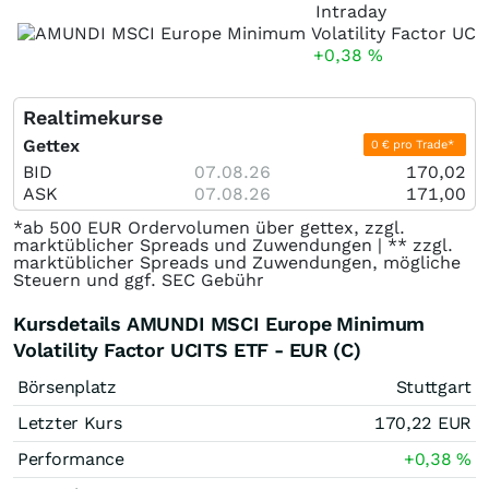
Intraday
+0,38
%
Realtimekurse
Gettex
0 € pro Trade*
BID
07.08.26
170,02
ASK
07.08.26
171,00
*ab 500 EUR Ordervolumen über gettex, zzgl.
marktüblicher Spreads und Zuwendungen | ** zzgl.
marktüblicher Spreads und Zuwendungen, mögliche
Steuern und ggf. SEC Gebühr
Kursdetails AMUNDI MSCI Europe Minimum
Volatility Factor UCITS ETF - EUR (C)
Börsenplatz
Stuttgart
Letzter Kurs
170,22
EUR
Performance
+0,38
%