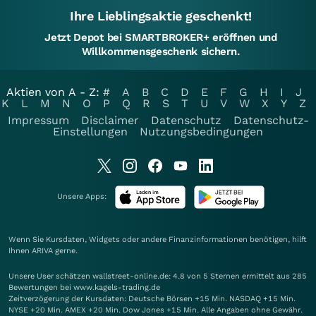
Ihre Lieblingsaktie geschenkt!
Jetzt Depot bei SMARTBROKER+ eröffnen und
Willkommensgeschenk sichern.
Aktien von A - Z:
#
A
B
C
D
E
F
G
H
I
J
K
L
M
N
O
P
Q
R
S
T
U
V
W
X
Y
Z
Impressum
Disclaimer
Datenschutz
Datenschutz-
Einstellungen
Nutzungsbedingungen
Unsere Apps:
Wenn Sie Kursdaten, Widgets oder andere Finanzinformationen benötigen, hilft
Ihnen
ARIVA
gerne.
Unsere User schätzen wallstreet-online.de: 4.8 von 5 Sternen ermittelt aus 285
Bewertungen bei www.kagels-trading.de
Zeitverzögerung der Kursdaten: Deutsche Börsen +15 Min. NASDAQ +15 Min.
NYSE +20 Min. AMEX +20 Min. Dow Jones +15 Min. Alle Angaben ohne Gewähr.