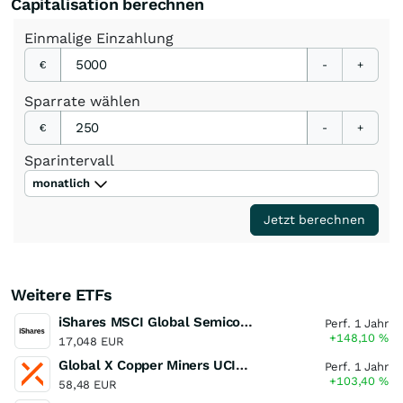
Capitalisation berechnen
Einmalige
Einzahlung
€
-
+
Sparrate
wählen
€
-
+
Sparintervall
monatlich
Jetzt berechnen
Weitere ETFs
iShares MSCI Global Semiconductors UCITS ETF USD (Acc)
Perf. 1 Jahr
+148,10
%
17,048 EUR
Global X Copper Miners UCITS ETF USD Acc
Perf. 1 Jahr
+103,40
%
58,48 EUR