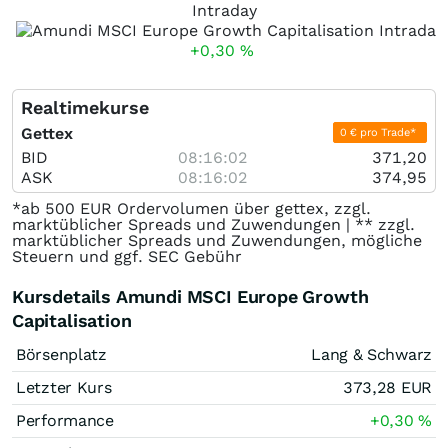
Intraday
+0,30
%
Realtimekurse
Gettex
0 € pro Trade*
BID
08:16:02
371,20
ASK
08:16:02
374,95
*ab 500 EUR Ordervolumen über gettex, zzgl.
marktüblicher Spreads und Zuwendungen | ** zzgl.
marktüblicher Spreads und Zuwendungen, mögliche
Steuern und ggf. SEC Gebühr
Kursdetails Amundi MSCI Europe Growth
Capitalisation
Börsenplatz
Lang & Schwarz
Letzter Kurs
373,28
EUR
Performance
+0,30
%