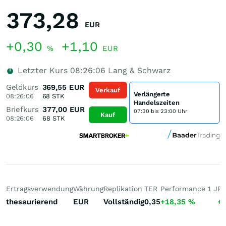
373,28
EUR
+0,30
+1,10
%
EUR
Letzter Kurs
08:26:06
Lang & Schwarz
Geldkurs
369,55
EUR
Verkauf
Verlängerte
08:26:06
68
STK
Handelszeiten
Briefkurs
377,00
EUR
07:30 bis 23:00 Uhr
Kauf
08:26:06
68
STK
Ertragsverwendung
Währung
Replikation
TER
Performance 1 J
Pe
thesaurierend
EUR
Vollständig
0,35
+18,35
%
+