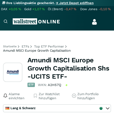
🎁 Ihre Lieblingsaktie geschenkt.
→ Jetzt Depot eröffnen
DAX
+0,05
%
Gold
+1,07
%
Öl (Brent)
-0,47
%
Dow Jones
-0,10
%
ETFs
Top ETF Performer
Startseite
Amundi MSCI Europe Growth Capitalisation
Amundi MSCI Europe
Growth Capitalisation Shs
-UCITS ETF-
ETF
WKN:
A2H57Q
Alarme
Zur Watchlist
Zum Portfolio
einrichten
hinzufügen
hinzufügen
Lang & Schwarz