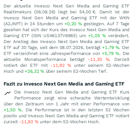
Der aktuelle Invesco Next Gen Media and Gaming ETF
Realtimekurs (
06.08.26
) liegt bei 54,00
€
. Damit ist der
Invesco Next Gen Media and Gaming ETF mit der WKN
(A2JNPT) in 24 Stunden um
+0,20
%
gestiegen. Auf 7 Tage
gesehen hat sich der Kurs des Invesco Next Gen Media and
Gaming ETF (ISIN US46137V6965) um
+1,05
%
verändert.
Der Anstieg des Invesco Next Gen Media and Gaming ETF
ETF auf 30 Tage, seit dem 08.07.2026, beträgt
+1,79
%
. Der
ETF verzeichnet eine Jahresperformance von
+5,79
%
. Die
aktuelle Monatsperformance beträgt
-11,30
%
. Derzeit
notiert der ETF mit
-11,92
%
unter seinem 52-Wochen
Hoch und
+26,32
%
über seinem 52-Wochen Tief.
Fazit zu Invesco Next Gen Media and Gaming ETF
Die Invesco Next Gen Media and Gaming ETF Kurs
Performance zeigt eine schwache Wertentwicklung
über den Zeitraum von 1 Jahr mit einer Performance von
+1,50
%
. Die Performance ist in den letzten 52 Wochen
positiv und Invesco Next Gen Media and Gaming ETF notiert
zurzeit
-11,92
%
unter dem 52-Wochen Hoch.