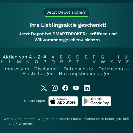
Jetzt Depot sichern
Ihre Lieblingsaktie geschenkt!
Jetzt Depot bei SMARTBROKER+ eröffnen und
Willkommensgeschenk sichern.
Aktien von A - Z:
#
A
B
C
D
E
F
G
H
I
J
K
L
M
N
O
P
Q
R
S
T
U
V
W
X
Y
Z
Impressum
Disclaimer
Datenschutz
Datenschutz-
Einstellungen
Nutzungsbedingungen
Unsere Apps:
Wenn Sie Kursdaten, Widgets oder andere Finanzinformationen benötigen, hilft
Ihnen
ARIVA
gerne.