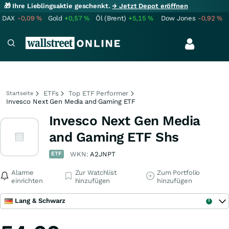
🎁 Ihre Lieblingsaktie geschenkt.
→ Jetzt Depot eröffnen
DAX
-0,09
%
Gold
+0,57
%
Öl (Brent)
+5,15
%
Dow Jones
-0,92
%
ETFs
Top ETF Performer
Startseite
Invesco Next Gen Media and Gaming ETF
Invesco Next Gen Media
and Gaming ETF Shs
ETF
WKN:
A2JNPT
Alarme
Zur Watchlist
Zum Portfolio
einrichten
hinzufügen
hinzufügen
Lang & Schwarz