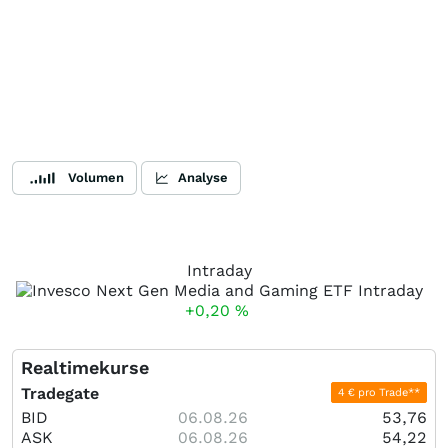
Volumen
Analyse
Intraday
+0,20
%
Realtimekurse
Tradegate
4 € pro Trade**
BID
06.08.26
53,76
ASK
06.08.26
54,22