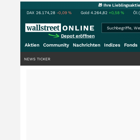
🎁 Ihre Lieblingsakt
DAX
26.174,28
-0,09
%
Gold
4.264,82
+0,58
%
Öl 
Depot eröffnen
Aktien
Community
Nachrichten
Indizes
Fonds
NEWS TICKER