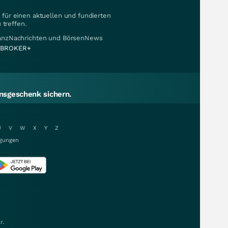
für einen aktuellen und fundierten
 treffen.
nanzNachrichten und BörsenNews
BROKER+
sgeschenk sichern.
U
V
W
X
Y
Z
gungen
r.