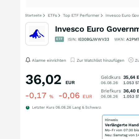
ETFs
Top ETF Performer
Invesco Euro Go
Startseite
Invesco Euro Govern
ETF
ISIN:
IE00BGJWWV33
WKN:
A2PM
Alarme einrichten
Zur Watchlist hinzufügen
Zu
36,02
Geldkurs
35,64
EUR
06.08.26
1.053
S
Briefkurs
36,40
-0,17
-0,06
%
EUR
06.08.26
1.053
S
Letzter Kurs
06.08.26
Lang & Schwarz
Hinweis
Verlängerte Hand
Mo-Fr von
07:30 bi
Neu: Samstag von 14