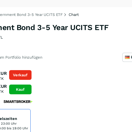
vernment Bond 3-5 Year UCITS ETF
Chart
ment Bond 3-5 Year UCITS ETF
7L
m Portfolio hinzufügen
EUR
Verkauf
TK
EUR
Kauf
TK
elszeiten
s 23:00 Uhr
:00 bis 19:00 Uhr