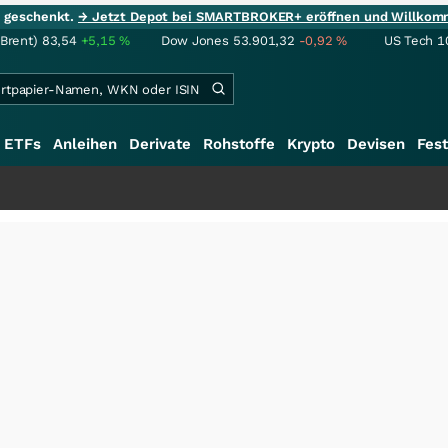
ie geschenkt.
→ Jetzt Depot bei SMARTBROKER+ eröffnen und Willkom
(Brent)
83,54
+5,15
%
Dow Jones
53.901,32
-0,92
%
US Tech 1
ETFs
Anleihen
Derivate
Rohstoffe
Krypto
Devisen
Fest