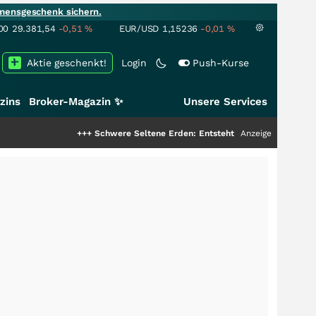
mensgeschenk sichern.
00
29.381,54
-0,51
%
EUR/USD
1,15236
-0,01
%
Aktie geschenkt!
Login
Push-Kurse
zins
Broker-Magazin ✨
Unsere Services
+++
Schwere Seltene Erden: Entsteht hier die nächste Milliarden
Anzeige