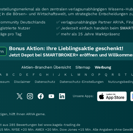
instellungsmerkmal als den zentralen verlagsunabhängigen Wissens-Hub 
 in die Börsen- und Wirtschaftswelt, um strategische Entscheidungen zu
Community Deutschlands
✅ verlagsunabhängige Partner ARIVA, Fi
gistrierte Nutzer
✅ Jederzeit einfach handeln beim
SMART
räge pro Tag
✅ mehr als 25 Jahre Marktpräsenz
Bonus Aktion:
Ihre Lieblingsaktie geschenkt!
rn
Jetzt Depot bei SMARTBROKER+ eröffnen und Willkommen
Aktien-Branchen Übersicht
Sitemap
Werbung
A
B
C
D
E
F
G
H
I
J
K
L
M
N
O
P
Q
R
S
T
essum
Disclaimer
Datenschutz
Datenschutz-Einstellungen
Nutzungsbedin
Unsere Apps:
gen, hilft Ihnen
ARIVA
gerne.
elt aus 285 Bewertungen bei www.kagels-trading.de
15 Min. NYSE +20 Min. AMEX +20 Min. Dow Jones +15 Min. Alle Angaben ohne Gewäh