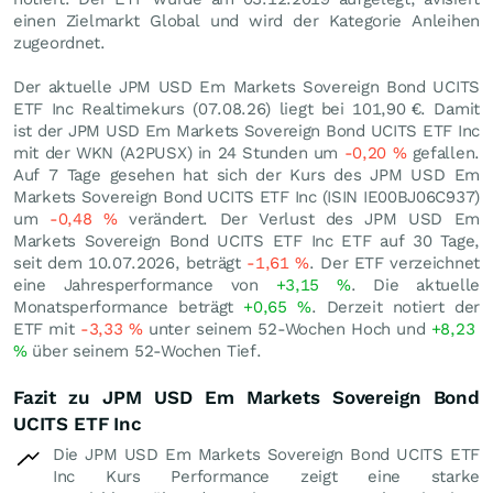
einen Zielmarkt Global und wird der Kategorie Anleihen
zugeordnet.
Der aktuelle JPM USD Em Markets Sovereign Bond UCITS
ETF Inc Realtimekurs (
07.08.26
) liegt bei 101,90
€
. Damit
ist der JPM USD Em Markets Sovereign Bond UCITS ETF Inc
mit der WKN (A2PUSX) in 24 Stunden um
-0,20
%
gefallen.
Auf 7 Tage gesehen hat sich der Kurs des JPM USD Em
Markets Sovereign Bond UCITS ETF Inc (ISIN IE00BJ06C937)
um
-0,48
%
verändert. Der Verlust des JPM USD Em
Markets Sovereign Bond UCITS ETF Inc ETF auf 30 Tage,
seit dem 10.07.2026, beträgt
-1,61
%
. Der ETF verzeichnet
eine Jahresperformance von
+3,15
%
. Die aktuelle
Monatsperformance beträgt
+0,65
%
. Derzeit notiert der
ETF mit
-3,33
%
unter seinem 52-Wochen Hoch und
+8,23
%
über seinem 52-Wochen Tief.
Fazit zu JPM USD Em Markets Sovereign Bond
UCITS ETF Inc
Die JPM USD Em Markets Sovereign Bond UCITS ETF
Inc Kurs Performance zeigt eine starke