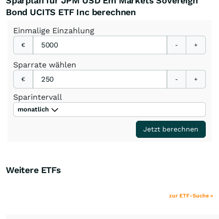
Sparplan für JPM USD Em Markets Sovereign
Bond UCITS ETF Inc berechnen
Einmalige
Einzahlung
€
-
+
Sparrate
wählen
€
-
+
Sparintervall
monatlich
Jetzt berechnen
Weitere ETFs
zur ETF-Suche »