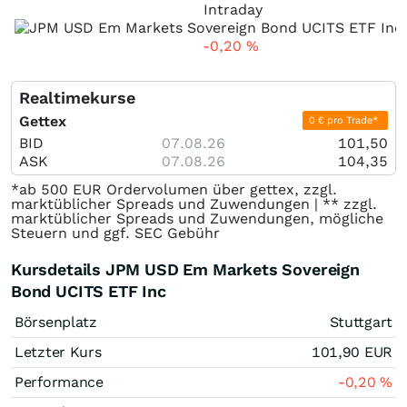
Intraday
-0,20
%
Realtimekurse
Gettex
0 € pro Trade*
BID
07.08.26
101,50
ASK
07.08.26
104,35
*ab 500 EUR Ordervolumen über gettex, zzgl.
marktüblicher Spreads und Zuwendungen | ** zzgl.
marktüblicher Spreads und Zuwendungen, mögliche
Steuern und ggf. SEC Gebühr
Kursdetails JPM USD Em Markets Sovereign
Bond UCITS ETF Inc
Börsenplatz
Stuttgart
Letzter Kurs
101,90
EUR
Performance
-0,20
%