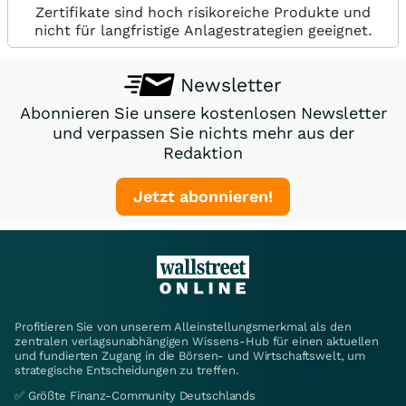
Zertifikate sind hoch risikoreiche Produkte und
nicht für langfristige Anlagestrategien geeignet.
Newsletter
Abonnieren Sie unsere kostenlosen Newsletter
und verpassen Sie nichts mehr aus der
Redaktion
Jetzt abonnieren!
Profitieren Sie von unserem Alleinstellungsmerkmal als den
zentralen verlagsunabhängigen Wissens-Hub für einen aktuellen
und fundierten Zugang in die Börsen- und Wirtschaftswelt, um
strategische Entscheidungen zu treffen.
✅ Größte Finanz-Community Deutschlands