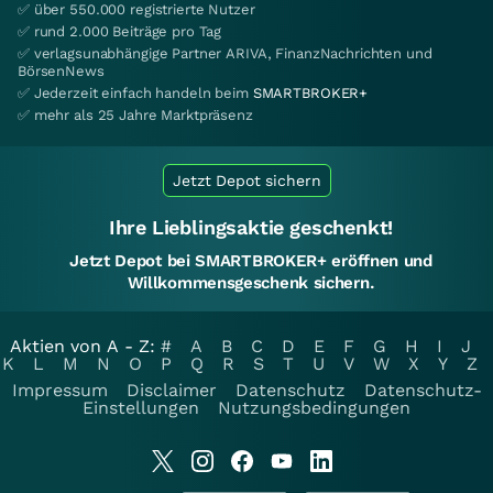
✅ über 550.000 registrierte Nutzer
✅ rund 2.000 Beiträge pro Tag
✅ verlagsunabhängige Partner ARIVA, FinanzNachrichten und
BörsenNews
✅ Jederzeit einfach handeln beim
SMARTBROKER+
✅ mehr als 25 Jahre Marktpräsenz
Jetzt Depot sichern
Ihre Lieblingsaktie geschenkt!
Jetzt Depot bei SMARTBROKER+ eröffnen und
Willkommensgeschenk sichern.
Aktien von A - Z:
#
A
B
C
D
E
F
G
H
I
J
K
L
M
N
O
P
Q
R
S
T
U
V
W
X
Y
Z
Impressum
Disclaimer
Datenschutz
Datenschutz-
Einstellungen
Nutzungsbedingungen