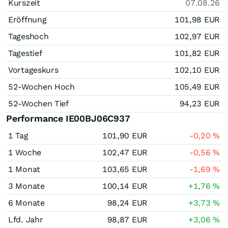
Kurszeit
07.08.26
Eröffnung
101,98
EUR
Tageshoch
102,97
EUR
Tagestief
101,82
EUR
Vortageskurs
102,10
EUR
52-Wochen Hoch
105,49
EUR
52-Wochen Tief
94,23
EUR
Performance IE00BJ06C937
1 Tag
101,90
EUR
-0,20
%
1 Woche
102,47
EUR
-0,56
%
1 Monat
103,65
EUR
-1,69
%
3 Monate
100,14
EUR
+1,76
%
6 Monate
98,24
EUR
+3,73
%
Lfd. Jahr
98,87
EUR
+3,06
%