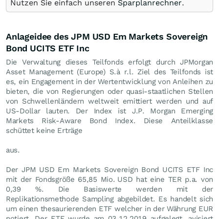
Nutzen Sie einfach unseren
Sparplanrechner
.
Anlageidee des JPM USD Em Markets Sovereign
Bond UCITS ETF Inc
Die Verwaltung dieses Teilfonds erfolgt durch JPMorgan
Asset Management (Europe) S.à r.l. Ziel des Teilfonds ist
es, ein Engagement in der Wertentwicklung von Anleihen zu
bieten, die von Regierungen oder quasi-staatlichen Stellen
von Schwellenländern weltweit emittiert werden und auf
US-Dollar lauten. Der Index ist J.P. Morgan Emerging
Markets Risk-Aware Bond Index. Diese Anteilklasse
schüttet keine Erträge
aus.
Der JPM USD Em Markets Sovereign Bond UCITS ETF Inc
mit der Fondsgröße 65,85 Mio.
USD
hat eine TER p.a. von
0,39 %. Die Basiswerte werden mit der
Replikationsmethode Sampling abgebildet. Es handelt sich
um einen thesaurierenden ETF welcher in der Währung EUR
notiert. Der ETF wurde am 03.12.2019 aufgelegt, avisiert