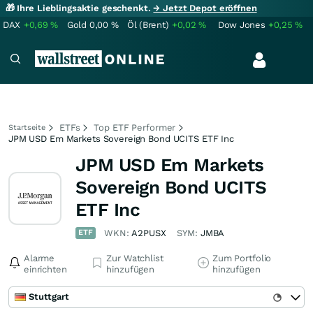
🎁 Ihre Lieblingsaktie geschenkt.
→ Jetzt Depot eröffnen
DAX
+0,69
%
Gold
0,00
%
Öl (Brent)
+0,02
%
Dow Jones
+0,25
%
ETFs
Top ETF Performer
Startseite
JPM USD Em Markets Sovereign Bond UCITS ETF Inc
JPM USD Em Markets
Sovereign Bond UCITS
ETF Inc
ETF
WKN:
A2PUSX
SYM:
JMBA
Alarme
Zur Watchlist
Zum Portfolio
einrichten
hinzufügen
hinzufügen
Stuttgart