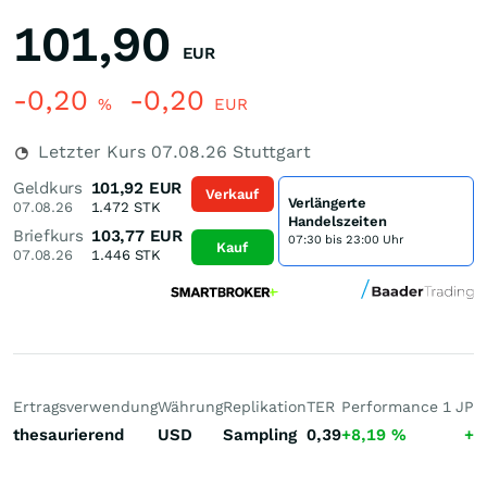
101,90
EUR
-0,20
-0,20
%
EUR
Letzter Kurs
07.08.26
Stuttgart
Geldkurs
101,92
EUR
Verkauf
Verlängerte
07.08.26
1.472
STK
Handelszeiten
Briefkurs
103,77
EUR
07:30 bis 23:00 Uhr
Kauf
07.08.26
1.446
STK
Ertragsverwendung
Währung
Replikation
TER
Performance 1 J
Pe
thesaurierend
USD
Sampling
0,39
+8,19
%
+1