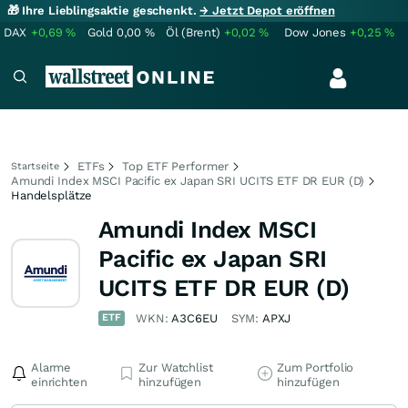
🎁 Ihre Lieblingsaktie geschenkt.
→ Jetzt Depot eröffnen
DAX
+0,69
%
Gold
0,00
%
Öl (Brent)
+0,02
%
Dow Jones
+0,25
%
ETFs
Top ETF Performer
Startseite
Amundi Index MSCI Pacific ex Japan SRI UCITS ETF DR EUR (D)
Handelsplätze
Amundi Index MSCI
Pacific ex Japan SRI
UCITS ETF DR EUR (D)
ETF
WKN:
A3C6EU
SYM:
APXJ
Alarme
Zur Watchlist
Zum Portfolio
einrichten
hinzufügen
hinzufügen