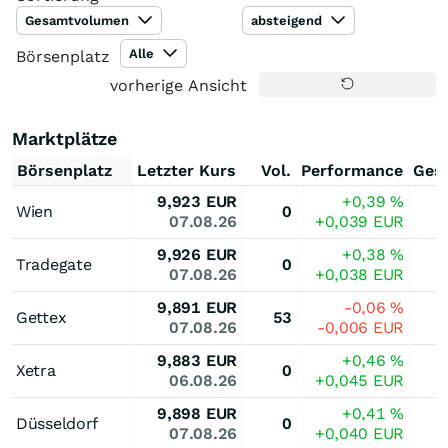
Gesamtvolumen
absteigend
Alle
Börsenplatz
vorherige Ansicht
Marktplätze
Börsenplatz
Letzter Kurs
Vol.
Performance
Ges
9,923
EUR
+0,39
%
Wien
0
07.08.26
+0,039
EUR
9,926
EUR
+0,38
%
Tradegate
0
07.08.26
+0,038
EUR
9,891
EUR
-0,06
%
Gettex
53
07.08.26
-0,006
EUR
9,883
EUR
+0,46
%
Xetra
0
06.08.26
+0,045
EUR
9,898
EUR
+0,41
%
Düsseldorf
0
07.08.26
+0,040
EUR