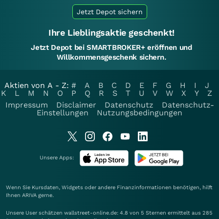
Jetzt Depot sichern
Ihre Lieblingsaktie geschenkt!
Jetzt Depot bei SMARTBROKER+ eröffnen und
Willkommensgeschenk sichern.
Aktien von A - Z:
#
A
B
C
D
E
F
G
H
I
J
K
L
M
N
O
P
Q
R
S
T
U
V
W
X
Y
Z
Impressum
Disclaimer
Datenschutz
Datenschutz-
Einstellungen
Nutzungsbedingungen
Unsere Apps:
Wenn Sie Kursdaten, Widgets oder andere Finanzinformationen benötigen, hilft
Ihnen
ARIVA
gerne.
Unsere User schätzen wallstreet-online.de: 4.8 von 5 Sternen ermittelt aus 285