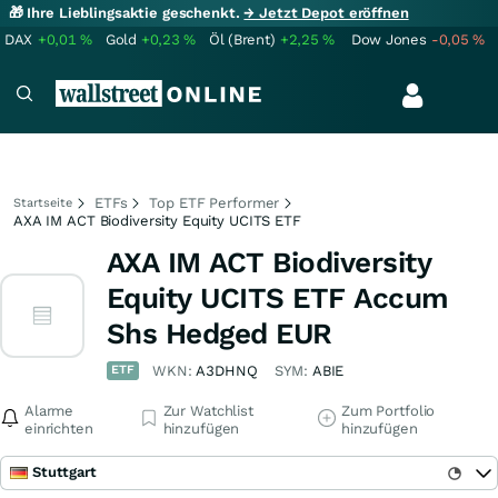
🎁 Ihre Lieblingsaktie geschenkt.
→ Jetzt Depot eröffnen
DAX
+0,01
%
Gold
+0,23
%
Öl (Brent)
+2,25
%
Dow Jones
-0,05
%
ETFs
Top ETF Performer
Startseite
AXA IM ACT Biodiversity Equity UCITS ETF
AXA IM ACT Biodiversity
Equity UCITS ETF Accum
Shs Hedged EUR
ETF
WKN:
A3DHNQ
SYM:
ABIE
Alarme
Zur Watchlist
Zum Portfolio
einrichten
hinzufügen
hinzufügen
Stuttgart