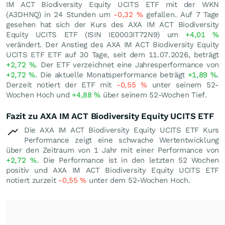
IM ACT Biodiversity Equity UCITS ETF mit der WKN
(A3DHNQ) in 24 Stunden um
-0,32
%
gefallen. Auf 7 Tage
gesehen hat sich der Kurs des AXA IM ACT Biodiversity
Equity UCITS ETF (ISIN IE0003IT72N9) um
+4,01
%
verändert. Der Anstieg des AXA IM ACT Biodiversity Equity
UCITS ETF ETF auf 30 Tage, seit dem 11.07.2026, beträgt
+2,72
%
. Der ETF verzeichnet eine Jahresperformance von
+2,72
%
. Die aktuelle Monatsperformance beträgt
+1,89
%
.
Derzeit notiert der ETF mit
-0,55
%
unter seinem 52-
Wochen Hoch und
+4,88
%
über seinem 52-Wochen Tief.
Fazit zu AXA IM ACT Biodiversity Equity UCITS ETF
Die AXA IM ACT Biodiversity Equity UCITS ETF Kurs
Performance zeigt eine schwache Wertentwicklung
über den Zeitraum von 1 Jahr mit einer Performance von
+2,72
%
. Die Performance ist in den letzten 52 Wochen
positiv und AXA IM ACT Biodiversity Equity UCITS ETF
notiert zurzeit
-0,55
%
unter dem 52-Wochen Hoch.