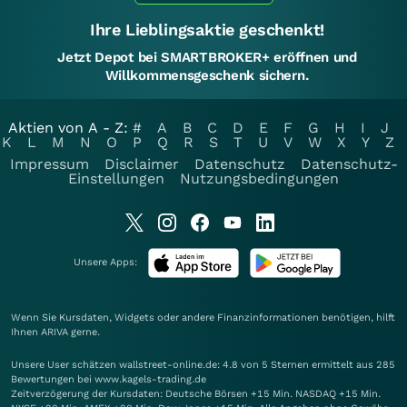
Ihre Lieblingsaktie geschenkt!
Jetzt Depot bei SMARTBROKER+ eröffnen und
Willkommensgeschenk sichern.
Aktien von A - Z:
#
A
B
C
D
E
F
G
H
I
J
K
L
M
N
O
P
Q
R
S
T
U
V
W
X
Y
Z
Impressum
Disclaimer
Datenschutz
Datenschutz-
Einstellungen
Nutzungsbedingungen
Unsere Apps:
Wenn Sie Kursdaten, Widgets oder andere Finanzinformationen benötigen, hilft
Ihnen
ARIVA
gerne.
Unsere User schätzen wallstreet-online.de: 4.8 von 5 Sternen ermittelt aus 285
Bewertungen bei www.kagels-trading.de
Zeitverzögerung der Kursdaten: Deutsche Börsen +15 Min. NASDAQ +15 Min.