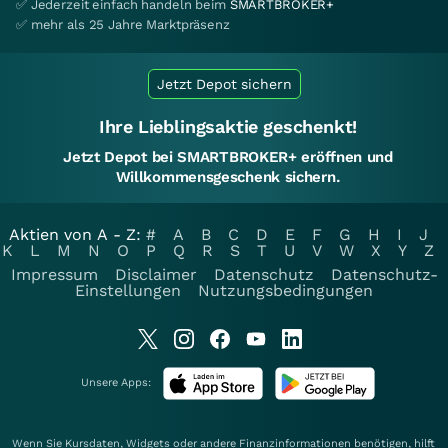
✅ Jederzeit einfach handeln beim
SMARTBROKER+
✅ mehr als 25 Jahre Marktpräsenz
Jetzt Depot sichern
Ihre Lieblingsaktie geschenkt!
Jetzt Depot bei SMARTBROKER+ eröffnen und
Willkommensgeschenk sichern.
Aktien von A - Z:
#
A
B
C
D
E
F
G
H
I
J
K
L
M
N
O
P
Q
R
S
T
U
V
W
X
Y
Z
Impressum
Disclaimer
Datenschutz
Datenschutz-
Einstellungen
Nutzungsbedingungen
Unsere Apps:
Wenn Sie Kursdaten, Widgets oder andere Finanzinformationen benötigen, hilft