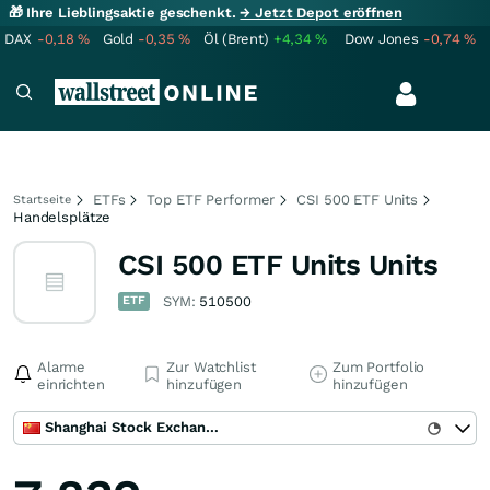
🎁 Ihre Lieblingsaktie geschenkt.
→ Jetzt Depot eröffnen
DAX
-0,18
%
Gold
-0,35
%
Öl (Brent)
+4,34
%
Dow Jones
-0,74
%
ETFs
Top ETF Performer
CSI 500 ETF Units
Startseite
Handelsplätze
CSI 500 ETF Units Units
ETF
SYM:
510500
Alarme
Zur Watchlist
Zum Portfolio
einrichten
hinzufügen
hinzufügen
Shanghai Stock Exchange