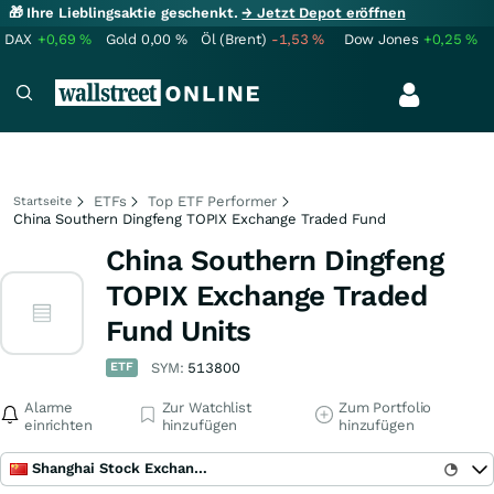
🎁 Ihre Lieblingsaktie geschenkt.
→ Jetzt Depot eröffnen
DAX
+0,69
%
Gold
0,00
%
Öl (Brent)
-1,53
%
Dow Jones
+0,25
%
ETFs
Top ETF Performer
Startseite
China Southern Dingfeng TOPIX Exchange Traded Fund
China Southern Dingfeng
TOPIX Exchange Traded
Fund Units
ETF
SYM:
513800
Alarme
Zur Watchlist
Zum Portfolio
einrichten
hinzufügen
hinzufügen
Shanghai Stock Exchange