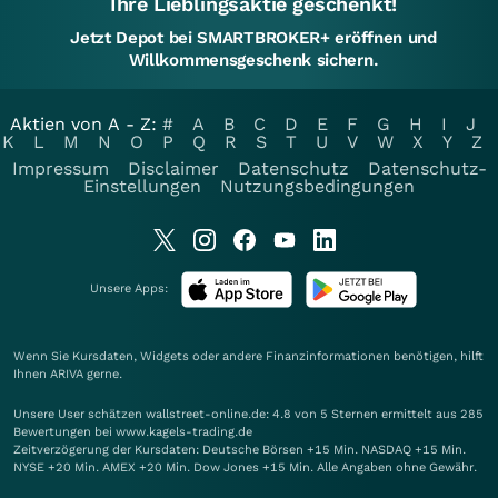
Ihre Lieblingsaktie geschenkt!
Jetzt Depot bei SMARTBROKER+ eröffnen und
Willkommensgeschenk sichern.
Aktien von A - Z:
#
A
B
C
D
E
F
G
H
I
J
K
L
M
N
O
P
Q
R
S
T
U
V
W
X
Y
Z
Impressum
Disclaimer
Datenschutz
Datenschutz-
Einstellungen
Nutzungsbedingungen
Unsere Apps:
Wenn Sie Kursdaten, Widgets oder andere Finanzinformationen benötigen, hilft
Ihnen
ARIVA
gerne.
Unsere User schätzen wallstreet-online.de: 4.8 von 5 Sternen ermittelt aus 285
Bewertungen bei www.kagels-trading.de
Zeitverzögerung der Kursdaten: Deutsche Börsen +15 Min. NASDAQ +15 Min.
NYSE +20 Min. AMEX +20 Min. Dow Jones +15 Min. Alle Angaben ohne Gewähr.