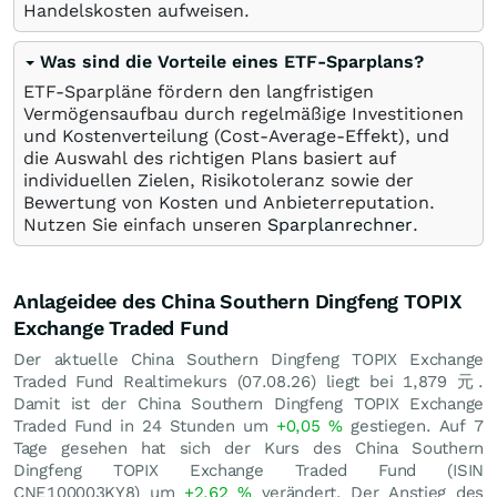
Handelskosten aufweisen.
Was sind die Vorteile eines ETF-Sparplans?
ETF-Sparpläne fördern den langfristigen
Vermögensaufbau durch regelmäßige Investitionen
und Kostenverteilung (Cost-Average-Effekt), und
die Auswahl des richtigen Plans basiert auf
individuellen Zielen, Risikotoleranz sowie der
Bewertung von Kosten und Anbieterreputation.
Nutzen Sie einfach unseren
Sparplanrechner
.
Anlageidee des China Southern Dingfeng TOPIX
Exchange Traded Fund
Der aktuelle China Southern Dingfeng TOPIX Exchange
Traded Fund Realtimekurs (
07.08.26
) liegt bei 1,879
元
.
Damit ist der China Southern Dingfeng TOPIX Exchange
Traded Fund in 24 Stunden um
+0,05
%
gestiegen. Auf 7
Tage gesehen hat sich der Kurs des China Southern
Dingfeng TOPIX Exchange Traded Fund (ISIN
CNE100003KY8) um
+2,62
%
verändert. Der Anstieg des