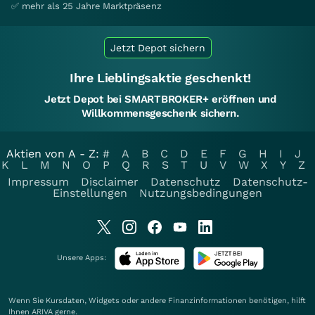
✅ mehr als 25 Jahre Marktpräsenz
Jetzt Depot sichern
Ihre Lieblingsaktie geschenkt!
Jetzt Depot bei SMARTBROKER+ eröffnen und
Willkommensgeschenk sichern.
Aktien von A - Z:
#
A
B
C
D
E
F
G
H
I
J
K
L
M
N
O
P
Q
R
S
T
U
V
W
X
Y
Z
Impressum
Disclaimer
Datenschutz
Datenschutz-
Einstellungen
Nutzungsbedingungen
Unsere Apps:
Wenn Sie Kursdaten, Widgets oder andere Finanzinformationen benötigen, hilft
Ihnen
ARIVA
gerne.