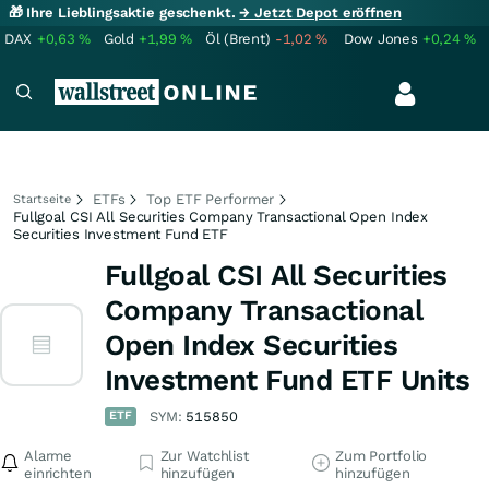
🎁 Ihre Lieblingsaktie geschenkt.
→ Jetzt Depot eröffnen
DAX
+0,63
%
Gold
+1,99
%
Öl (Brent)
-1,02
%
Dow Jones
+0,24
%
ETFs
Top ETF Performer
Startseite
Fullgoal CSI All Securities Company Transactional Open Index
Securities Investment Fund ETF
Fullgoal CSI All Securities
Company Transactional
Open Index Securities
Investment Fund ETF Units
ETF
SYM:
515850
Alarme
Zur Watchlist
Zum Portfolio
einrichten
hinzufügen
hinzufügen