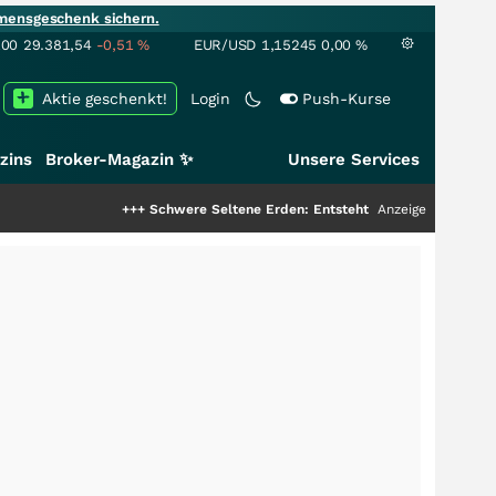
mensgeschenk sichern.
100
29.381,54
-0,51
%
EUR/USD
1,15245
0,00
%
Aktie geschenkt!
Login
Push-Kurse
zins
Broker-Magazin ✨
Unsere Services
+++
Schwere Seltene Erden: Entsteht hier die nächste Milliarden
Anzeige