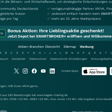
 in die Börsen- und Wirtschaftswelt, um strategische Entscheidungen zu
Community Deutschlands
✅ verlagsunabhängige Partner ARIVA, Fi
gistrierte Nutzer
✅ Jederzeit einfach handeln beim
SMART
räge pro Tag
✅ mehr als 25 Jahre Marktpräsenz
Bonus Aktion:
Ihre Lieblingsaktie geschenkt!
rn
Jetzt Depot bei SMARTBROKER+ eröffnen und Willkommen
Aktien-Branchen Übersicht
Sitemap
Werbung
A
B
C
D
E
F
G
H
I
J
K
L
M
N
O
P
Q
R
S
T
essum
Disclaimer
Datenschutz
Datenschutz-Einstellungen
Nutzungsbedin
Unsere Apps:
gen, hilft Ihnen
ARIVA
gerne.
elt aus 285 Bewertungen bei www.kagels-trading.de
15 Min. NYSE +20 Min. AMEX +20 Min. Dow Jones +15 Min. Alle Angaben ohne Gewäh
alten.