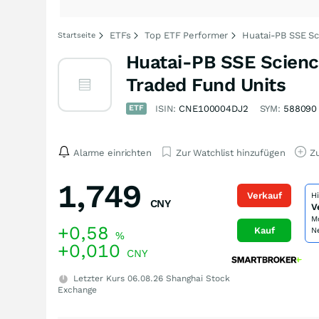
ETFs
Top ETF Performer
Huatai-PB SSE Sc
Startseite
Huatai-PB SSE Scienc
Traded Fund Units
ETF
ISIN:
CNE100004DJ2
SYM:
588090
Alarme einrichten
Zur Watchlist hinzufügen
Zu
1,749
Verkauf
H
CNY
V
M
+0,58
Kauf
N
%
+0,010
CNY
Letzter Kurs
06.08.26
Shanghai Stock
Exchange