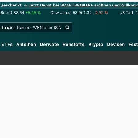
ie geschenkt.
→ Jetzt Depot bei SMARTBROKER+ eröffnen und Willkom
(Brent)
83,54
+5,15
%
Dow Jones
53.901,32
-0,92
%
US Tech 
ETFs
Anleihen
Derivate
Rohstoffe
Krypto
Devisen
Fest