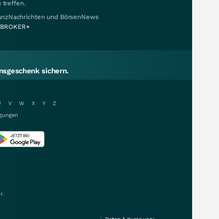
 treffen.
nanzNachrichten und BörsenNews
BROKER+
sgeschenk sichern.
U
V
W
X
Y
Z
gungen
r.