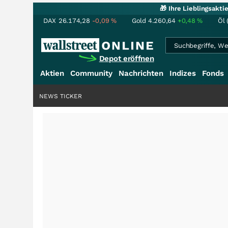
🎁 Ihre Lieblingsakt
DAX
26.174,28
-0,09
%
Gold
4.260,64
+0,48
%
Öl 
Depot eröffnen
Aktien
Community
Nachrichten
Indizes
Fonds
NEWS TICKER