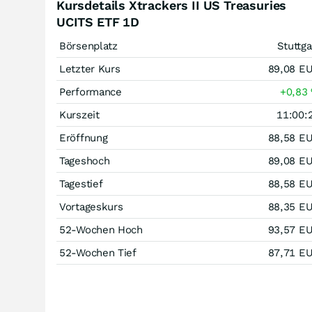
Kursdetails Xtrackers II US Treasuries
UCITS ETF 1D
Börsenplatz
Stuttga
Letzter Kurs
89,08
E
Performance
+0,83
Kurszeit
11:00:
Eröffnung
88,58
E
Tageshoch
89,08
E
Tagestief
88,58
E
Vortageskurs
88,35
E
52-Wochen Hoch
93,57
E
52-Wochen Tief
87,71
E