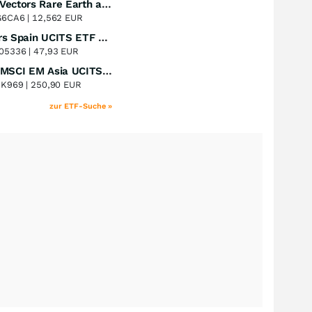
VanEck Vectors Rare Earth and Strategic Metals UCITS ETF
Perf. 1 Jahr
+47,46
%
G6CA6 |
12,562 EUR
Xtrackers Spain UCITS ETF Distribution
Perf. 1 Jahr
+43,70
%
05336 |
47,93 EUR
iShares MSCI EM Asia UCITS ETF
Perf. 1 Jahr
+39,73
%
8K969 |
250,90 EUR
zur ETF-Suche »