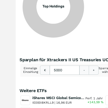
Top Holdings
Sparplan für Xtrackers II US Treasuries 
Einmalige
Sparr
€
-
+
Einzahlung
wäh
Weitere ETFs
iShares MSCI Global Semiconductors UCITS ETF USD (Acc)
Perf. 1 Jahr
+143,59
%
IE000I8KRLL9 |
16,96 EUR