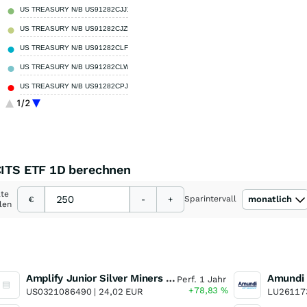
US TREASURY N/B US91282CJJ18
0,75 %
US TREASURY N/B US91282CJZ59
0,75 %
US TREASURY N/B US91282CLF67
0,75 %
US TREASURY N/B US91282CLW90
0,75 %
US TREASURY N/B US91282CPJ44
0,75 %
1/2
US TREASURY N/B US91282CNT44
0,74 %
Sonstige
92,41 %
UCITS ETF 1D berechnen
ate
Sparintervall
monatlich
€
-
+
len
Amplify Junior Silver Miners ETF Junior Silver Miners ETF
Perf. 1 Jahr
+78,83
%
US0321086490 |
24,02 EUR
LU26117