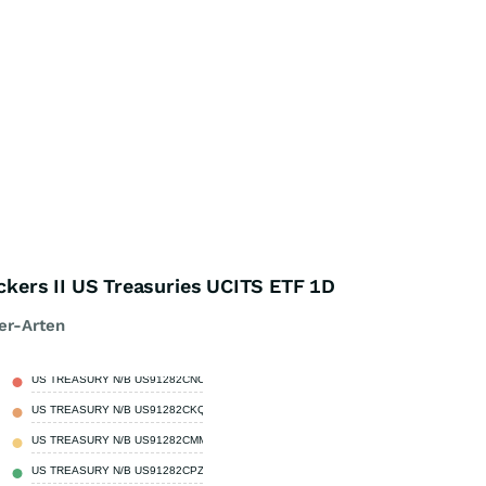
ers II US Treasuries UCITS ETF 1D
er-Arten
US TREASURY N/B US91282CNC19
0,79 %
US TREASURY N/B US91282CKQ32
0,77 %
US TREASURY N/B US91282CMM00
0,77 %
US TREASURY N/B US91282CPZ85
0,77 %