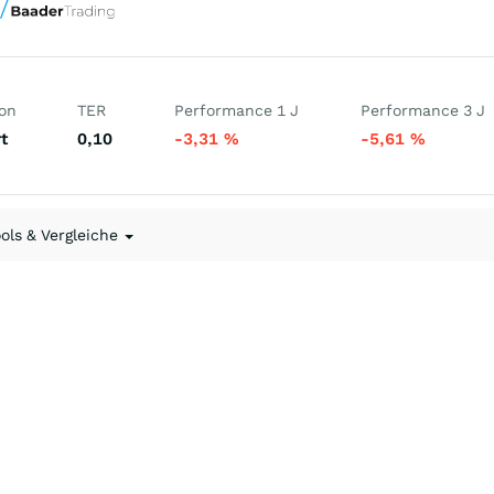
ion
TER
Performance 1 J
Performance 3 J
t
0,10
-3,31
%
-5,61
%
ools & Vergleiche