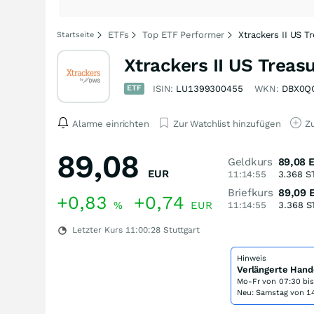
ETFs
Top ETF Performer
Xtrackers II US T
Startseite
Xtrackers II US Treas
ETF
ISIN:
LU1399300455
WKN:
DBX0Q
Alarme einrichten
Zur Watchlist hinzufügen
Zu
89,08
Geldkurs
89,08
EUR
11:14:55
3.368
S
Briefkurs
89,09
+0,83
+0,74
%
EUR
11:14:55
3.368
S
Letzter Kurs
11:00:28
Stuttgart
Hinweis
Verlängerte Hand
Mo-Fr von
07:30 bi
Neu: Samstag von 14