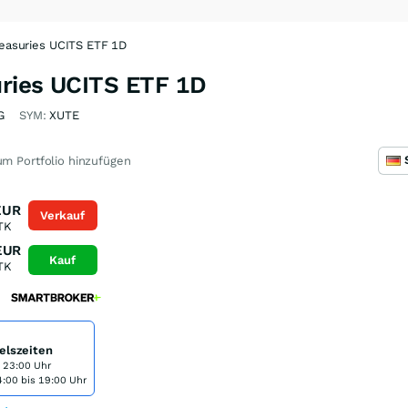
reasuries UCITS ETF 1D
uries UCITS ETF 1D
G
SYM:
XUTE
m Portfolio hinzufügen
EUR
Verkauf
TK
EUR
Kauf
TK
elszeiten
s 23:00 Uhr
:00 bis 19:00 Uhr