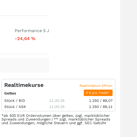
Performance 5 J
-24,64
%
Realtimekurse
Realtimekurs öffnen
0 € pro Trade*
Gettex
Stück /
BID
11:20:25
1.250
/
89,07
Stück /
ASK
11:20:25
1.250
/
89,11
*ab 500 EUR Ordervolumen über gettex, zzgl. marktüblicher
Spreads und Zuwendungen | ** zzgl. marktüblicher Spreads
und Zuwendungen, mögliche Steuern und ggf. SEC Gebühr