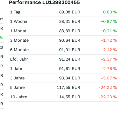
Performance LU1399300455
1 Tag
89,08
EUR
+0,83
%
rt
1 Woche
88,31
EUR
+0,87
%
UR
1 Monat
88,89
EUR
+0,21
%
%
3 Monate
90,64
EUR
-1,72
%
28
6 Monate
91,01
EUR
-2,12
%
UR
Lfd. Jahr
91,24
EUR
-2,37
%
UR
1 Jahr
91,61
EUR
-2,76
%
UR
3 Jahre
93,84
EUR
-5,07
%
UR
5 Jahre
117,55
EUR
-24,22
%
UR
10 Jahre
114,55
EUR
-22,23
%
UR