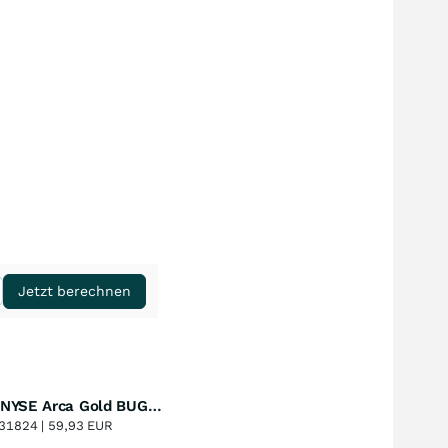
Jetzt berechnen
Amundi NYSE Arca Gold BUGS UCITS ETF Dist
Perf. 1 Jahr
+53,12
%
31824 |
59,93 EUR