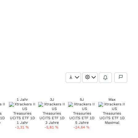
1 Jahr
3J
5J
Max
-3,31
%
-5,61
%
-24,64
%