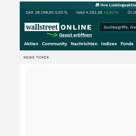
🎁 Ihre Lieblingsakt
DAX
26.198,80
0,00
%
Gold
4.282,39
+0,83
%
Öl (
Depot eröffnen
Aktien
Community
Nachrichten
Indizes
Fonds
NEWS TICKER