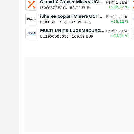
Global X Copper Miners UCITS ETF USD Acc
Perf. 1 Jahr
+102,32
%
IE0003Z9E2Y3 |
59,79 EUR
iShares Copper Miners UCITS ETF
Perf. 1 Jahr
+95,12
%
IE00063FT9K6 |
9,939 EUR
MULTI UNITS LUXEMBOURG - Lyxor MSCI Semiconductors ESG Filtered
Perf. 1 Jahr
+93,04
%
LU1900066033 |
109,52 EUR