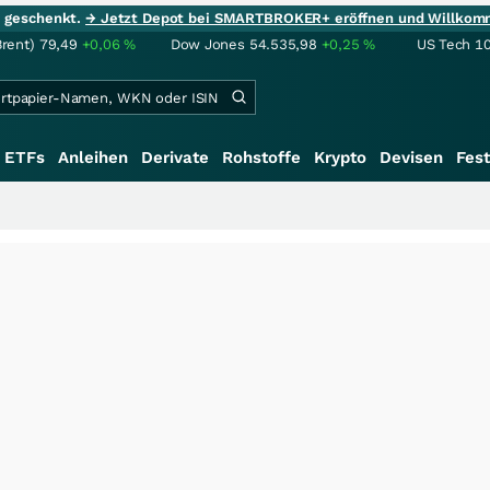
ie geschenkt.
→ Jetzt Depot bei SMARTBROKER+ eröffnen und Willkom
Brent)
79,49
+0,06
%
Dow Jones
54.535,98
+0,25
%
US Tech 1
ETFs
Anleihen
Derivate
Rohstoffe
Krypto
Devisen
Fest