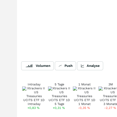
Volumen
Push
Analyse
Intraday
5 Tage
1 Monat
3M
+0,83
%
+0,31
%
-0,35
%
-2,27
%