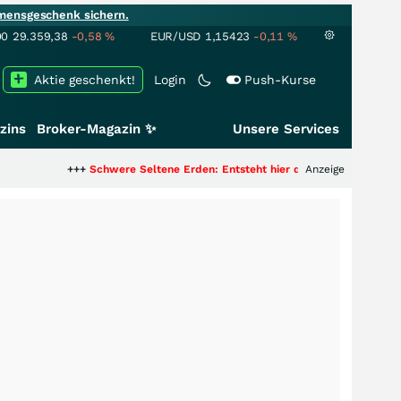
mensgeschenk sichern.
00
29.359,38
-0,58
%
EUR/USD
1,15423
-0,11
%
Aktie geschenkt!
Login
Push-Kurse
zins
Broker-Magazin ✨
Unsere Services
+++
Schwere Seltene Erden: Entsteht hier die nächste Milliardenstory?
Anzeige
++