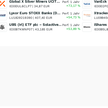
Global X Silver Miners UCITS ETF
Perf. 1 Jahr
+73,17
%
IE000UL6CLP7 |
34,87 EUR
IE0002P
Lyxor Euro STOXX Banks (DR) UCITS ETF- Acc
Perf. 1 Jahr
+54,73
%
LU1829219390 |
407,40 EUR
LU09945
UBS (Irl) ETF plc – Solactive Global Pure Gold Miners UCITS ETF - A Dis USD o.N.
Perf. 1 Jahr
+53,89
%
IE00B7KMNP07 |
43,185 EUR
IE00B5L