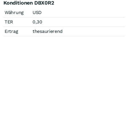
Konditionen DBX0R2
Währung
USD
TER
0,30
Ertrag
thesaurierend