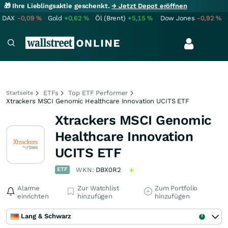
🎁 Ihre Lieblingsaktie geschenkt.
→ Jetzt Depot eröffnen
DAX
-0,09
%
Gold
+0,62
%
Öl (Brent)
+5,15
%
Dow Jones
-0,92
%
ETFs
Top ETF Performer
Startseite
Xtrackers MSCI Genomic Healthcare Innovation UCITS ETF
Xtrackers MSCI Genomic
Healthcare Innovation
UCITS ETF
ETF
WKN:
DBX0R2
Alarme
Zur Watchlist
Zum Portfolio
einrichten
hinzufügen
hinzufügen
Lang & Schwarz