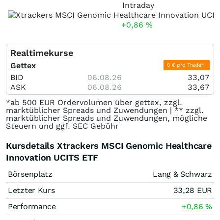
Intraday
+0,86
%
Realtimekurse
Gettex
0 € pro Trade*
BID
06.08.26
33,07
ASK
06.08.26
33,67
*ab 500 EUR Ordervolumen über gettex, zzgl.
marktüblicher Spreads und Zuwendungen | ** zzgl.
marktüblicher Spreads und Zuwendungen, mögliche
Steuern und ggf. SEC Gebühr
Kursdetails Xtrackers MSCI Genomic Healthcare
Innovation UCITS ETF
Börsenplatz
Lang & Schwarz
Letzter Kurs
33,28
EUR
Performance
+0,86
%