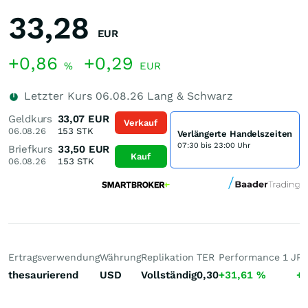
33,28
EUR
+0,86
+0,29
%
EUR
Letzter Kurs
06.08.26
Lang & Schwarz
Geldkurs
33,07
EUR
Verkauf
06.08.26
153
STK
Verlängerte Handelszeiten
07:30 bis 23:00 Uhr
Briefkurs
33,50
EUR
Kauf
06.08.26
153
STK
Ertragsverwendung
Währung
Replikation
TER
Performance 1 J
Pe
thesaurierend
USD
Vollständig
0,30
+31,61
%
+