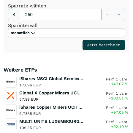
Sparrate
wählen
€
-
+
Sparintervall
monatlich
Jetzt berechnen
Weitere ETFs
iShares MSCI Global Semiconductors UCITS ETF USD (Acc)
Perf. 1 Jahr
+142,07
%
17,096 EUR
Global X Copper Miners UCITS ETF USD Acc
Perf. 1 Jahr
+102,51
%
57,99 EUR
iShares Copper Miners UCITS ETF
Perf. 1 Jahr
+97,05
%
9,7855 EUR
MULTI UNITS LUXEMBOURG - Lyxor MSCI Semiconductors ESG Filtered
Perf. 1 Jahr
+92,10
%
109,85 EUR