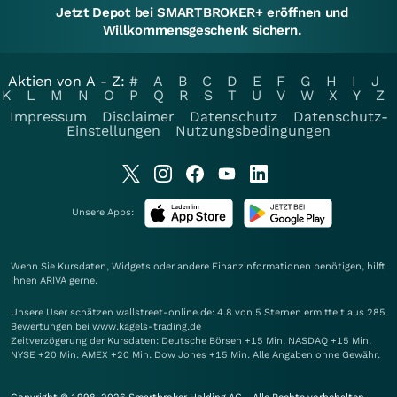
Jetzt Depot bei SMARTBROKER+ eröffnen und
Willkommensgeschenk sichern.
Aktien von A - Z:
#
A
B
C
D
E
F
G
H
I
J
K
L
M
N
O
P
Q
R
S
T
U
V
W
X
Y
Z
Impressum
Disclaimer
Datenschutz
Datenschutz-
Einstellungen
Nutzungsbedingungen
Unsere Apps:
Wenn Sie Kursdaten, Widgets oder andere Finanzinformationen benötigen, hilft
Ihnen
ARIVA
gerne.
Unsere User schätzen wallstreet-online.de: 4.8 von 5 Sternen ermittelt aus 285
Bewertungen bei www.kagels-trading.de
Zeitverzögerung der Kursdaten: Deutsche Börsen +15 Min. NASDAQ +15 Min.
NYSE +20 Min. AMEX +20 Min. Dow Jones +15 Min. Alle Angaben ohne Gewähr.