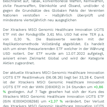
beschränkt auf, Tabak, konventionelle Waffen, Kernwaffen,
zivile Feuerwaffen, Steinkohle und Ölsand, und/oder v)
gegen die Grundsätze des Globalen Pakts der Vereinten
Nationen verstoßen – Halbjährlich überprüft und
mindestens vierteljährlich neu ausgeglichen
Der Xtrackers MSCI Genomic Healthcare Innovation UCITS
ETF mit der Fondsgröße 3,61 Mio.
USD
hat eine TER p.a.
von 0,30 %. Die Basiswerte werden mit der
Replikationsmethode Vollständig abgebildet. Es handelt
sich um einen thesaurierenden ETF welcher in der Währung
USD notiert. Der ETF wurde am 12.07.2022 aufgelegt,
avisiert einen Zielmarkt Global und wird der Kategorie
Aktien zugeordnet.
Der aktuelle Xtrackers MSCI Genomic Healthcare Innovation
UCITS ETF Realtimekurs (
06.08.26
) liegt bei 33,28
€
. Damit
ist der Xtrackers MSCI Genomic Healthcare Innovation
UCITS ETF mit der WKN (DBX0R2) in 24 Stunden um
+0,86
%
gestiegen. Auf 7 Tage gesehen hat sich der Kurs des
Xtrackers MSCI Genomic Healthcare Innovation UCITS ETF
(ISIN IE000KD0BZ68) um
+2,37
%
verändert. Der Verlust
des Xtrackers MSCI Genomic Healthcare Innovation UCITS