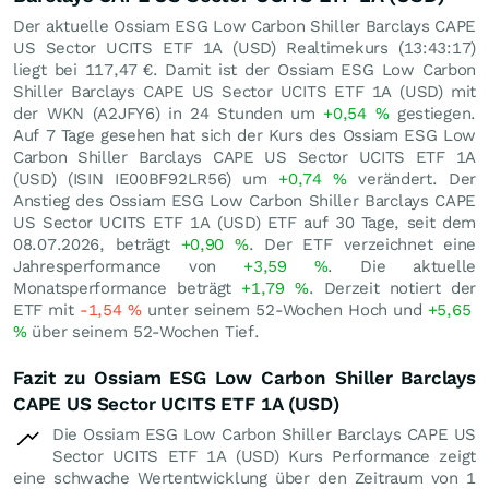
Der aktuelle Ossiam ESG Low Carbon Shiller Barclays CAPE
US Sector UCITS ETF 1A (USD) Realtimekurs (13:43:17)
liegt bei 117,47
€
. Damit ist der Ossiam ESG Low Carbon
Shiller Barclays CAPE US Sector UCITS ETF 1A (USD) mit
der WKN (A2JFY6) in 24 Stunden um
+0,54
%
gestiegen.
Auf 7 Tage gesehen hat sich der Kurs des Ossiam ESG Low
Carbon Shiller Barclays CAPE US Sector UCITS ETF 1A
(USD) (ISIN IE00BF92LR56) um
+0,74
%
verändert. Der
Anstieg des Ossiam ESG Low Carbon Shiller Barclays CAPE
US Sector UCITS ETF 1A (USD) ETF auf 30 Tage, seit dem
08.07.2026, beträgt
+0,90
%
. Der ETF verzeichnet eine
Jahresperformance von
+3,59
%
. Die aktuelle
Monatsperformance beträgt
+1,79
%
. Derzeit notiert der
ETF mit
-1,54
%
unter seinem 52-Wochen Hoch und
+5,65
%
über seinem 52-Wochen Tief.
Fazit zu Ossiam ESG Low Carbon Shiller Barclays
CAPE US Sector UCITS ETF 1A (USD)
Die Ossiam ESG Low Carbon Shiller Barclays CAPE US
Sector UCITS ETF 1A (USD) Kurs Performance zeigt
eine schwache Wertentwicklung über den Zeitraum von 1