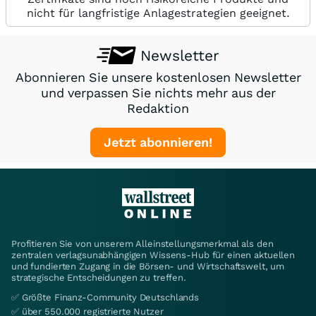
nicht für langfristige Anlagestrategien geeignet.
Newsletter
Abonnieren Sie unsere kostenlosen Newsletter
und verpassen Sie nichts mehr aus der
Redaktion
Jetzt abonnieren!
Profitieren Sie von unserem Alleinstellungsmerkmal als den
zentralen verlagsunabhängigen Wissens-Hub für einen aktuellen
und fundierten Zugang in die Börsen- und Wirtschaftswelt, um
strategische Entscheidungen zu treffen.
✅ Größte Finanz-Community Deutschlands
✅ über 550.000 registrierte Nutzer