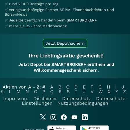
✅ rund 2.000 Beiträge pro Tag
✅ verlagsunabhängige Partner ARIVA, FinanzNachrichten und
BörsenNews
✅ Jederzeit einfach handeln beim
SMARTBROKER+
✅ mehr als 25 Jahre Marktpräsenz
Jetzt Depot sichern
Ihre Lieblingsaktie geschenkt!
Jetzt Depot bei SMARTBROKER+ eröffnen und
Willkommensgeschenk sichern.
Aktien von A - Z:
#
A
B
C
D
E
F
G
H
I
J
K
L
M
N
O
P
Q
R
S
T
U
V
W
X
Y
Z
Impressum
Disclaimer
Datenschutz
Datenschutz-
Einstellungen
Nutzungsbedingungen
Unsere Apps: