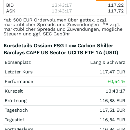
BID
13:43:17
117,22
ASK
13:43:17
117,72
*ab 500 EUR Ordervolumen über gettex, zzgl.
marktüblicher Spreads und Zuwendungen | ** zzgl.
marktüblicher Spreads und Zuwendungen, mögliche
Steuern und ggf. SEC Gebühr
Kursdetails Ossiam ESG Low Carbon Shiller
Barclays CAPE US Sector UCITS ETF 1A (USD)
Börsenplatz
Lang & Schwarz
Letzter Kurs
117,47
EUR
Performance
+0,54
%
Kurszeit
13:43:17
Eröffnung
116,88
EUR
Tageshoch
117,51
EUR
Tagestief
116,84
EUR
Vortageskurs
116,84
EUR