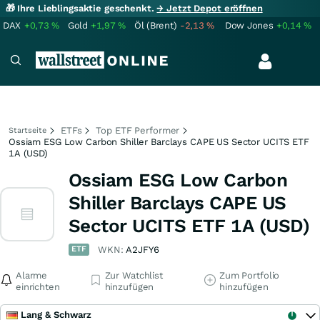
🎁 Ihre Lieblingsaktie geschenkt.
→ Jetzt Depot eröffnen
DAX
+0,73
%
Gold
+1,97
%
Öl (Brent)
-2,13
%
Dow Jones
+0,14
%
ETFs
Top ETF Performer
Startseite
Ossiam ESG Low Carbon Shiller Barclays CAPE US Sector UCITS ETF
1A (USD)
Ossiam ESG Low Carbon
Shiller Barclays CAPE US
Sector UCITS ETF 1A (USD)
ETF
WKN:
A2JFY6
Alarme
Zur Watchlist
Zum Portfolio
einrichten
hinzufügen
hinzufügen
Lang & Schwarz