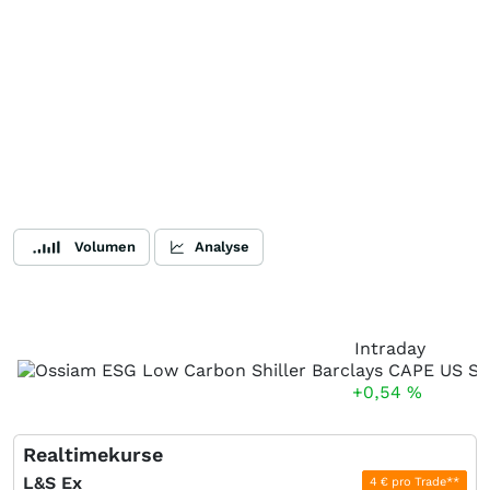
Volumen
Analyse
Intraday
+0,54
%
Realtimekurse
L&S Ex
4 € pro Trade**