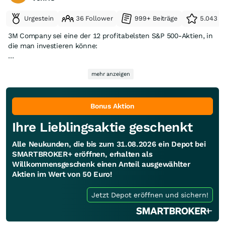
Urgestein
36 Follower
999+ Beiträge
5.043 e
3M Company sei eine der 12 profitabelsten S&P 500-Aktien, in
die man investieren könne:
https://www.insidermonkey.com/blog/heres-why-3m-mmm-
mehr anzeigen
is-among-the-12-most-profitable-sp-500-stocks-to-invest-
in-1790663/
Bonus Aktion
Ihre Lieblingsaktie geschenkt
Alle Neukunden, die bis zum 31.08.2026 ein Depot bei
SMARTBROKER+ eröffnen, erhalten als
Willkommensgeschenk einen Anteil ausgewählter
Aktien im Wert von 50 Euro!
Jetzt Depot eröffnen und sichern!