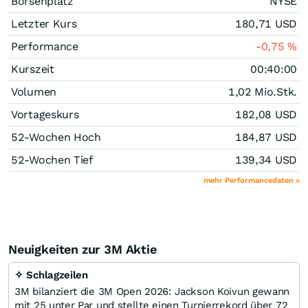
Börsenplatz
NYSE
Letzter Kurs
180,71
USD
Performance
-0,75
%
Kurszeit
00:40:00
Volumen
1,02 Mio.
Stk.
Vortageskurs
182,08
USD
52-Wochen Hoch
184,87
USD
52-Wochen Tief
139,34
USD
mehr Performancedaten »
Neuigkeiten zur 3M Aktie
✧ Schlagzeilen
3M bilanziert die 3M Open 2026: Jackson Koivun gewann
mit 25 unter Par und stellte einen Turnierrekord über 72