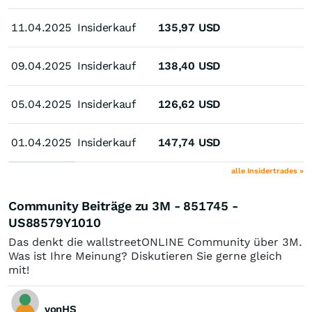
11.04.2025
11.04.2025
Insiderkauf
135,97
USD
09.04.2025
09.04.2025
Insiderkauf
138,40
USD
05.04.2025
05.04.2025
Insiderkauf
126,62
USD
01.04.2025
01.04.2025
Insiderkauf
147,74
USD
alle Insidertrades »
Community Beiträge zu 3M - 851745 -
US88579Y1010
Das denkt die wallstreetONLINE Community über 3M.
Was ist Ihre Meinung? Diskutieren Sie gerne gleich
mit!
vonHS