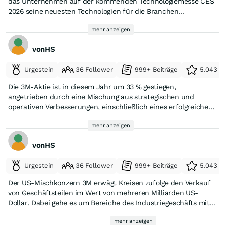
das Unternehmen auf der kommenden Technologiemesse CES
industrial-units-strength-holds-firm-more-upside-ahead
2026 seine neuesten Technologien für die Branchen
Unterhaltungselektronik, Automobil, moderne Fertigung und
mehr anzeigen
Rechenzentren vorstellen. Die Aktien des Unternehmens, das
eine Marktkapitalisierung von 85 Milliarden US-Dollar aufweist,
vonHS
haben seit Jahresbeginn um fast 28 % zugelegt und damit die
Wertentwicklung vieler Wettbewerber aus der Industrie
Urgestein
36 Follower
999+ Beiträge
5.043 e
übertroffen.
Die 3M-Aktie ist in diesem Jahr um 33 % gestiegen,
https://de.investing.com/news/company-news/3m-stellt-auf-
angetrieben durch eine Mischung aus strategischen und
der-ces-2026-neues-kigestutztes-innovationstool-vor-93CH-
operativen Verbesserungen, einschließlich eines erfolgreichen
3280545
strategischen Turnarounds, der sich auf Kostensenkungen und
mehr anzeigen
den Übergang des Produktmixes hin zu höheren Margen stützt.
vonHS
FORBES untersucht im heutigen Aktienduell, ob Konkurrent
Honeywell oder 3M der bessere Kauf sein könnte:
Urgestein
36 Follower
999+ Beiträge
5.043 e
https://www.forbes.com/sites/greatspeculations/2025/12/05/hon
Der US-Mischkonzern 3M erwägt Kreisen zufolge den Verkauf
stock-how-honeywell-compares-to-3m-for-investors/
von Geschäftsteilen im Wert von mehreren Milliarden US-
Dollar. Dabei gehe es um Bereiche des Industriegeschäfts mit
geringem Wachstum, berichtete die Nachrichtenagentur
mehr anzeigen
Bloomberg am Freitag unter Berufung auf mit der