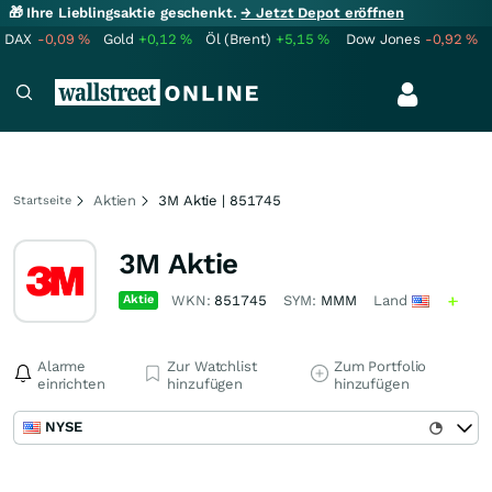
🎁 Ihre Lieblingsaktie geschenkt.
→ Jetzt Depot eröffnen
DAX
-0,09
%
Gold
+0,12
%
Öl (Brent)
+5,15
%
Dow Jones
-0,92
%
Aktien
3M Aktie | 851745
Startseite
3M Aktie
Aktie
WKN:
851745
SYM:
MMM
Land
Alarme
Zur Watchlist
Zum Portfolio
einrichten
hinzufügen
hinzufügen
NYSE