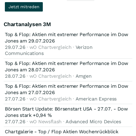
Angelegenheit vertraute Personen:
Jetzt mitreden
https://www.boersen-zeitung.de/ticker/kreise-3m-erwaegt-
verkauf-von-unternehmensteilen-in-milliardenhoehe
Chartanalysen 3M
Top & Flop: Aktien mit extremer Performance im Dow
Jones am 29.07.2026
29.07.26
· wO Chartvergleich ·
Verizon
Communications
Top & Flop: Aktien mit extremer Performance im Dow
Jones am 28.07.2026
28.07.26
· wO Chartvergleich ·
Amgen
Top & Flop: Aktien mit extremer Performance im Dow
Jones am 27.07.2026
27.07.26
· wO Chartvergleich ·
American Express
Börsen Start Update: Börsenstart USA - 27.07. - Dow
Jones stark +0,94 %
27.07.26
· wO Newsflash ·
Advanced Micro Devices
Chartgalerie - Top / Flop Aktien Wochenrückblick