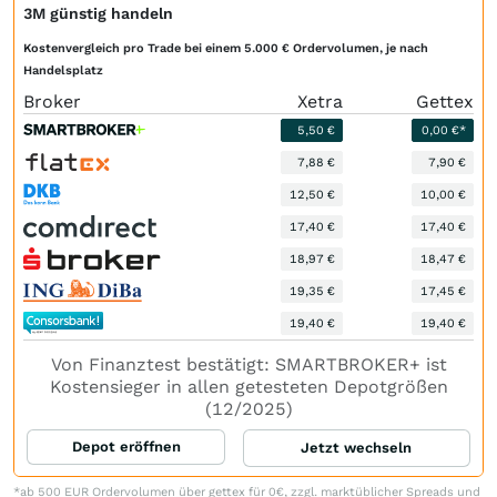
3M günstig handeln
Kostenvergleich pro Trade bei einem 5.000 € Ordervolumen, je nach
Handelsplatz
Broker
Xetra
Gettex
5,50 €
0,00 €*
7,88 €
7,90 €
12,50 €
10,00 €
17,40 €
17,40 €
18,97 €
18,47 €
19,35 €
17,45 €
19,40 €
19,40 €
Von Finanztest bestätigt: SMARTBROKER+ ist
Kostensieger in allen getesteten Depotgrößen
(12/2025)
Depot eröffnen
Jetzt wechseln
*ab 500 EUR Ordervolumen über gettex für 0€, zzgl. marktüblicher Spreads und