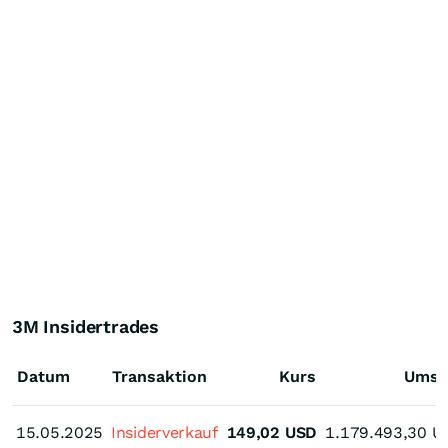
3M Insidertrades
Datum
Transaktion
Kurs
Umsa
15.05.2025
15.05.2025
Insiderverkauf
149,02
USD
1.179.493,30
U