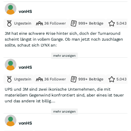
vonHS
Urgestein
36 Follower
999+ Beiträge
5.043 e
3M hat eine schwere Krise hinter sich, doch der Turnaround
scheint längst in vollem Gange. Ob man jetzt noch zuschlagen
sollte, schaut sich LYNX an:
mehr anzeigen
vonHS
Urgestein
36 Follower
999+ Beiträge
5.043 e
UPS und 3M sind zwei ikonische Unternehmen, die mit
materiellem Gegenwind konfrontiert sind, aber eines ist teuer
und das andere ist billig.
mehr anzeigen
Deshalb geht es im heutigen Aktienduell bei THE MOTLEY FOOL
darum, welche Aktie momentan der bessere Kauf ist.
vonHS
https://www.fool.com/investing/2026/04/15/3m-vs-united-