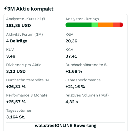
⚡3M Aktie kompakt
Analysten-Kursziel Ø
Analysten-Ratings
181,85
USD
Aktivität Forum (3M)
KGV
4 Beiträge
20,36
KUV
KCV
3,46
37,41
Dividende pro Aktie
Durchschnittsrendite 5J
3,12
USD
+1,66
%
Durchschnittsrendite 3J
Jahresperformance
+26,81
%
+21,16
%
Performance 3 Monate
relatives Volumen (rVol)
+25,57
%
4,32
x
Tagesvolumen
3.164 St.
wallstreetONLINE Bewertung