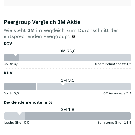
Peergroup Vergleich 3M Aktie
Wie steht
3M
im Vergleich zum Durchschnitt der
entsprechenden Peergroup?
KGV
3M 26,6
Sojitz
6,1
Chart Industries
224,2
KUV
3M 3,5
Sojitz
0,3
GE Aerospace
7,2
Dividendenrendite in %
3M 1,9
Itochu Shoji
0,0
Sumitomo Shoji
14,9