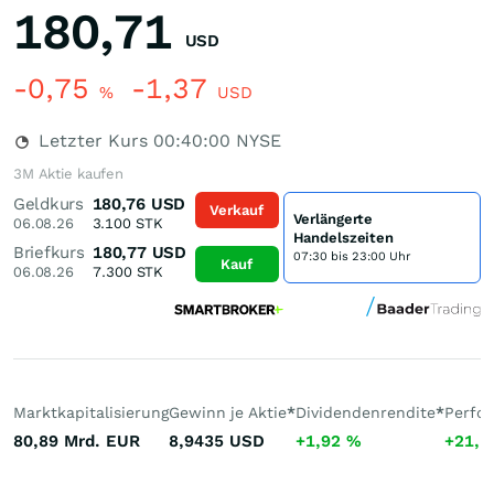
180,71
USD
-0,75
-1,37
%
USD
Letzter Kurs
00:40:00
NYSE
3M Aktie kaufen
Geldkurs
180,76
USD
Verkauf
Verlängerte
06.08.26
3.100
STK
Handelszeiten
Briefkurs
180,77
USD
07:30 bis 23:00 Uhr
Kauf
06.08.26
7.300
STK
Marktkapitalisierung
Gewinn je Aktie
*
Dividendenrendite
*
Perfo
80,89 Mrd.
EUR
8,9435
USD
+1,92
%
+21,