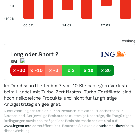
-50%
-100%
08.07.
14.07.
27.07.
Werbung
Long oder Short ?
3M
x -30
x -10
x -3
x 3
x 10
x 30
Im Durchschnitt erleiden 7 von 10 Kleinanlegern Verluste
beim Handel mit Turbo-Zertifikaten. Turbo-Zertifikate sind
hoch risikoreiche Produkte und nicht für langfristige
Anlagestrategien geeignet.
Diese Werbung richtet sich nur an Personen mit Wohn-/Geschäftssitz in
Deutschland. Der jeweilige Basisprospekt, etwaige Nachträge, die Endgültigen
Bedingungen sowie das maßgebliche Basisinformationsblatt sind auf
www.ingmarkets.de
veröffentlicht. Beachten Sie auch die
weiteren Hinweise
zu
dieser Werbung.