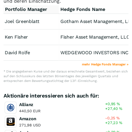
und deren Einschätzung.
Portfolio Manager
Hedge Fonds Name
Joel Greenblatt
Gotham Asset Management, LL
Ken Fisher
Fisher Asset Management, LLC
David Rolfe
WEDGEWOOD INVE
mehr Hedge Fonds Manager »
* Die angegebenen Kurse und der daraus errechnete Gesamtwert, beziehen sich
auf den Schlusskurs des letzten Börsentages des jeweiligen Quartals und
entsprechen dem Bewertungsstichtag der 13F-Einreichung.
Aktionäre interessieren sich auch für:
+0,95
%
Allianz
+27,40
%
440,50 EUR
-0,25
%
Amazon
+27,23
%
271,98 USD