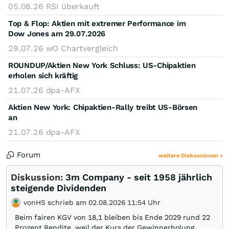
05.08.26
RSI überkauft
Top & Flop: Aktien mit extremer Performance im
Dow Jones am 29.07.2026
29.07.26
wO Chartvergleich
ROUNDUP/Aktien New York Schluss: US-Chipaktien
erholen sich kräftig
21.07.26
dpa-AFX
Aktien New York: Chipaktien-Rally treibt US-Börsen
an
21.07.26
dpa-AFX
Forum
weitere Diskussionen »
Diskussion:
3m Company - seit 1958 jährlich
steigende Dividenden
vonHS schrieb am 02.08.2026 11:54 Uhr
Beim fairen KGV von 18,1 bleiben bis Ende 2029 rund 22
Prozent Rendite, weil der Kurs der Gewinnerholung