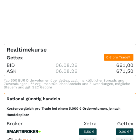
Realtimekurse
Gettex
0 € pro Trade*
BID
06.08.26
661,00
ASK
06.08.26
671,50
*ab 500 EUR Ordervolumen über gettex, zzgl. marktüblicher Spreads und
Zuwendungen | ** zzgl. marktüblicher Spreads und Zuwendungen, mögliche
Steuern und ggf. SEC Gebühr
Rational günstig handeln
Kostenvergleich pro Trade bei einem 5.000 € Ordervolumen, je nach
Handelsplatz
Broker
Xetra
Gettex
5,50 €
0,00 €*