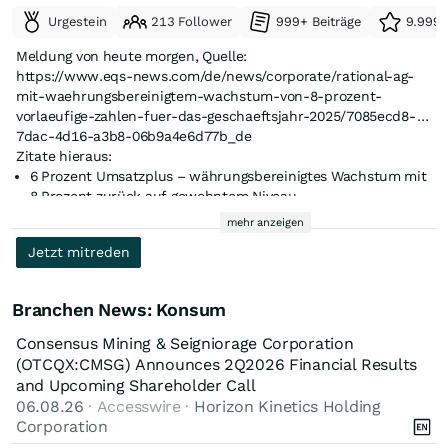
nicht schlecht, was die weiterhin starke Marktstellung und die
weiterhin kritisch?
Urgestein
213 Follower
999+ Beiträge
9.999+
Anpassungsfähigkeit der Kosten an die Marktlage
wiederspiegeln.
Meldung von heute morgen, Quelle:
https://www.eqs-news.com/de/news/corporate/rational-ag-
mit-waehrungsbereinigtem-wachstum-von-8-prozent-
vorlaeufige-zahlen-fuer-das-geschaeftsjahr-2025/7085ecd8-
7dac-4d16-a3b8-06b9a4e6d77b_de
Zitate hieraus:
6 Prozent Umsatzplus – währungsbereinigtes Wachstum mit
8 Prozent zurück auf gewohntem Niveau
341 Millionen Euro Umsatzerlöse im vierten Quartal 2025 –
mehr anzeigen
1.260 Millionen Euro im Geschäftsjahr 2025
Jetzt mitreden
iVario-Umsatzerlöse wachsen um 10 Prozent – iCombi steigt
Meine Würdigung:
um 5 Prozent
Schnurrrrrrrrrrrrr...und es wird noch besser
Starkes Wachstum in Europa und Americas
Branchen News: Konsum
26,4 Prozent EBIT-Marge
Consensus Mining & Seigniorage Corporation
(OTCQX:CMSG) Announces 2Q2026 Financial Results
and Upcoming Shareholder Call
06.08.26
· Accesswire ·
Horizon Kinetics Holding
Corporation