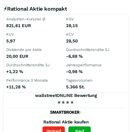
⚡Rational Aktie kompakt
Analysten-Kursziel Ø
KGV
821,61
EUR
28,15
KUV
KCV
5,97
28,50
Dividende pro Aktie
Durchschnittsrendite 5J
20,00
EUR
-6,88
%
Durchschnittsrendite 3J
Jahresperformance
+1,22
%
-0,98
%
Performance 3 Monate
Tagesvolumen
+11,28
%
5.366 St.
wallstreetONLINE Bewertung
⭐
⭐
⭐
⭐
Rational
Aktie kaufen
Verkauf
Kauf