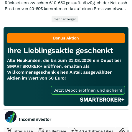
Rücksetzern zwischen 610-650 gekauft. Abzüglich der Net cash
Position von 40-50€ kommt man da auf einen Preis von etwas
zwischen ~570-610. Kann natürlich immer noch runter gehen
mehr anzeigen
aber selbst bei Corona ist es bereinigt um das
Gewinnwachstum nicht viel weiter runter gegangen. Meiner
Meinung ein sehr solider Titel, EBIT-Marge bleibt gleich und das
aktuelle Invesititonsprogramm sollte meine ich bis 2027
Bonus Aktion
abgeschlossen sein, was dann einen positiven Effekt auf den
Ihre Lieblingsaktie geschenkt
FCF hat. Dazu ist das Management aktuell sehr bullish im
wording, was bei Rational auch nicht die Regel ist. Da es eh ein
Alle Neukunden, die bis zum 31.08.2026 ein Depot bei
sehr eng gehandelter Titel ist kann es hier schnell wieder rauf
SMARTBROKER+ eröffnen, erhalten als
gehen, vor allem bei den aktuellen Wachstumsraten.
Willkommensgeschenk einen Anteil ausgewählter
Aktien im Wert von 50 Euro!
Jetzt Depot eröffnen und sichern!
IncomeInvestor
alter Hase
65 Beiträge
40 erhaltene Likes
Se