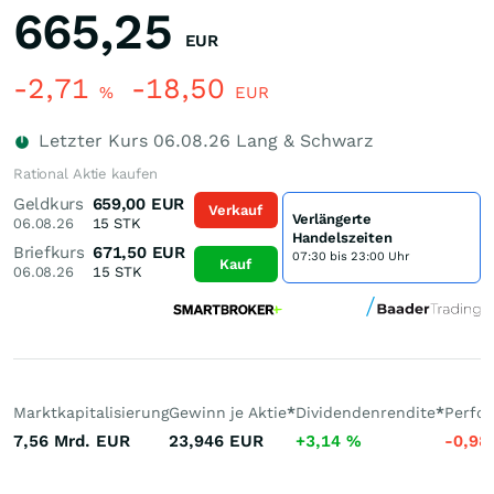
665,25
EUR
-2,71
-18,50
%
EUR
Letzter Kurs
06.08.26
Lang & Schwarz
Rational Aktie kaufen
Geldkurs
659,00
EUR
Verkauf
Verlängerte
06.08.26
15
STK
Handelszeiten
Briefkurs
671,50
EUR
07:30 bis 23:00 Uhr
Kauf
06.08.26
15
STK
Marktkapitalisierung
Gewinn je Aktie
*
Dividendenrendite
*
Perfo
7,56 Mrd.
EUR
23,946
EUR
+3,14
%
-0,98