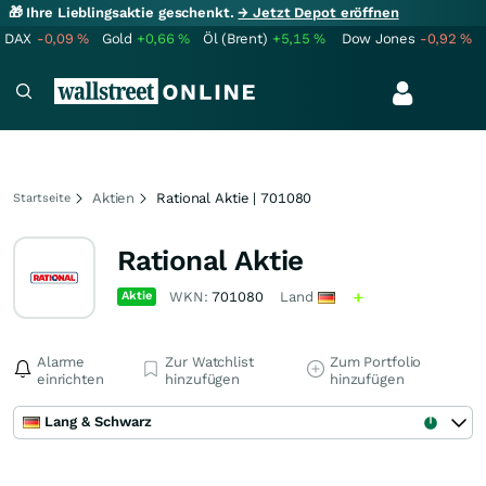
🎁 Ihre Lieblingsaktie geschenkt.
→ Jetzt Depot eröffnen
DAX
-0,09
%
Gold
+0,66
%
Öl (Brent)
+5,15
%
Dow Jones
-0,92
%
Aktien
Rational Aktie | 701080
Startseite
Rational Aktie
Aktie
WKN:
701080
Land
Alarme
Zur Watchlist
Zum Portfolio
einrichten
hinzufügen
hinzufügen
Lang & Schwarz