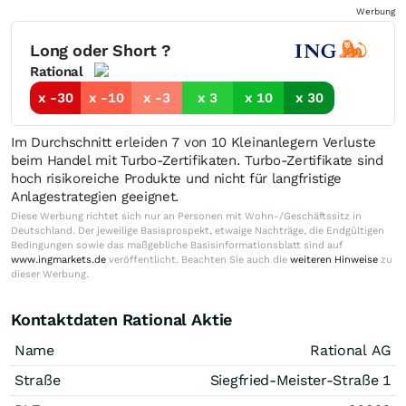
Werbung
Long oder Short ?
Rational
x -30
x -10
x -3
x 3
x 10
x 30
Im Durchschnitt erleiden 7 von 10 Kleinanlegern Verluste
beim Handel mit Turbo-Zertifikaten. Turbo-Zertifikate sind
hoch risikoreiche Produkte und nicht für langfristige
Anlagestrategien geeignet.
Diese Werbung richtet sich nur an Personen mit Wohn-/Geschäftssitz in
Deutschland. Der jeweilige Basisprospekt, etwaige Nachträge, die Endgültigen
Bedingungen sowie das maßgebliche Basisinformationsblatt sind auf
www.ingmarkets.de
veröffentlicht. Beachten Sie auch die
weiteren Hinweise
zu
dieser Werbung.
Kontaktdaten Rational Aktie
Name
Rational AG
Straße
Siegfried-Meister-Straße 1