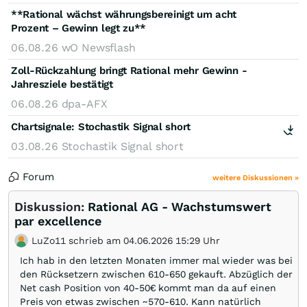
**Rational wächst währungsbereinigt um acht
Prozent – Gewinn legt zu**
06.08.26
wO Newsflash
Zoll-Rückzahlung bringt Rational mehr Gewinn -
Jahresziele bestätigt
06.08.26
dpa-AFX
Chartsignale:
Stochastik Signal short
03.08.26
Stochastik Signal short
Forum
weitere Diskussionen »
Diskussion:
Rational AG - Wachstumswert
par excellence
LuZo11 schrieb am 04.06.2026 15:29 Uhr
Ich hab in den letzten Monaten immer mal wieder was bei
den Rücksetzern zwischen 610-650 gekauft. Abzüglich der
Net cash Position von 40-50€ kommt man da auf einen
Preis von etwas zwischen ~570-610. Kann natürlich