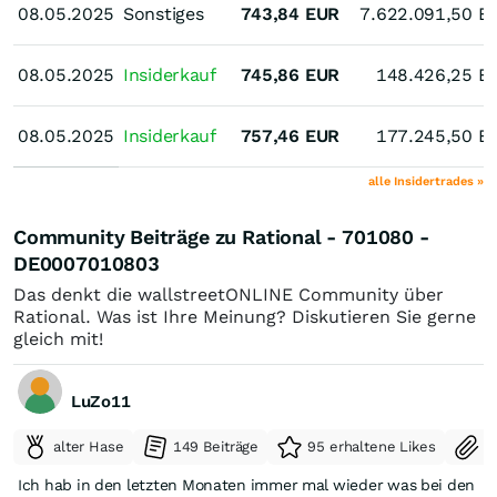
08.05.2025
08.05.2025
Sonstiges
743,84
EUR
7.622.091,50
E
08.05.2025
08.05.2025
Insiderkauf
745,86
EUR
148.426,25
E
08.05.2025
08.05.2025
Insiderkauf
757,46
EUR
177.245,50
E
alle Insidertrades »
Community Beiträge zu Rational - 701080 -
DE0007010803
Das denkt die wallstreetONLINE Community über
Rational. Was ist Ihre Meinung? Diskutieren Sie gerne
gleich mit!
LuZo11
alter Hase
149 Beiträge
95 erhaltene Likes
S
Ich hab in den letzten Monaten immer mal wieder was bei den