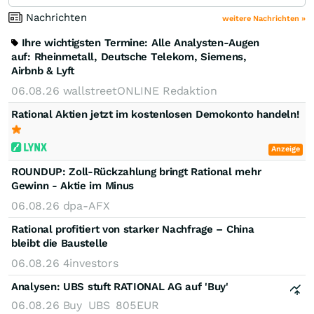
Nachrichten
weitere Nachrichten »
Ihre wichtigsten Termine: Alle Analysten-Augen
auf: Rheinmetall, Deutsche Telekom, Siemens,
Airbnb & Lyft
06.08.26
wallstreetONLINE Redaktion
Rational Aktien jetzt im kostenlosen Demokonto handeln!
Anzeige
ROUNDUP: Zoll-Rückzahlung bringt Rational mehr
Gewinn - Aktie im Minus
06.08.26
dpa-AFX
Rational profitiert von starker Nachfrage – China
bleibt die Baustelle
06.08.26
4investors
Analysen:
UBS stuft RATIONAL AG auf 'Buy'
06.08.26
Buy
UBS
805EUR