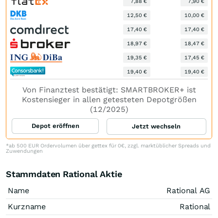
7,88 €
7,90 €
12,50 €
10,00 €
17,40 €
17,40 €
18,97 €
18,47 €
19,35 €
17,45 €
19,40 €
19,40 €
Von Finanztest bestätigt: SMARTBROKER+ ist
Kostensieger in allen getesteten Depotgrößen
(12/2025)
Depot eröffnen
Jetzt wechseln
*ab 500 EUR Ordervolumen über gettex für 0€, zzgl. marktüblicher Spreads und
Zuwendungen
Stammdaten Rational Aktie
Name
Rational AG
Kurzname
Rational