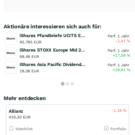
Aktionäre interessieren sich auch für:
iShares Pfandbriefe UCITS ETF (DE)
Perf. 1 Jahr
-1,41
%
95,785 EUR
iShares STOXX Europe Mid 200 UCITS ETF (DE)
Perf. 1 Jahr
+17,59
%
68,48 EUR
iShares Asia Pacific Dividend UCITS ETF
Perf. 1 Jahr
+26,91
%
28,08 EUR
Mehr entdecken
-1,18
%
Allianz
435,30 EUR
Watchlist
Portfolio