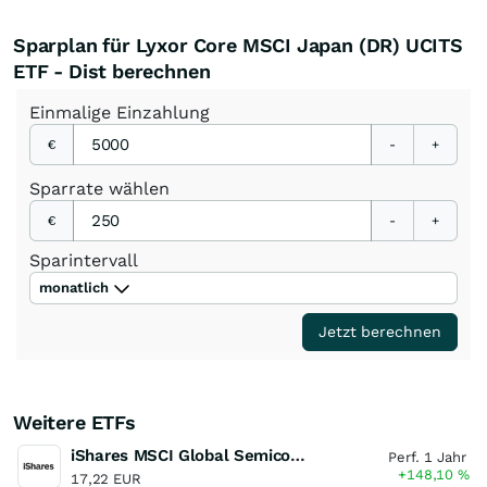
Sparplan für Lyxor Core MSCI Japan (DR) UCITS
ETF - Dist berechnen
Einmalige
Einzahlung
€
-
+
Sparrate
wählen
€
-
+
Sparintervall
monatlich
Jetzt berechnen
Weitere ETFs
iShares MSCI Global Semiconductors UCITS ETF USD (Acc)
Perf. 1 Jahr
+148,10
%
17,22 EUR