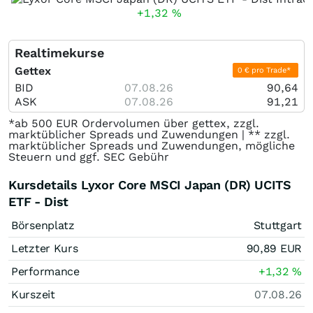
+1,32
%
Realtimekurse
Gettex
0 € pro Trade*
BID
07.08.26
90,64
ASK
07.08.26
91,21
*ab 500 EUR Ordervolumen über gettex, zzgl.
marktüblicher Spreads und Zuwendungen | ** zzgl.
marktüblicher Spreads und Zuwendungen, mögliche
Steuern und ggf. SEC Gebühr
Kursdetails Lyxor Core MSCI Japan (DR) UCITS
ETF - Dist
Börsenplatz
Stuttgart
Letzter Kurs
90,89
EUR
Performance
+1,32
%
Kurszeit
07.08.26