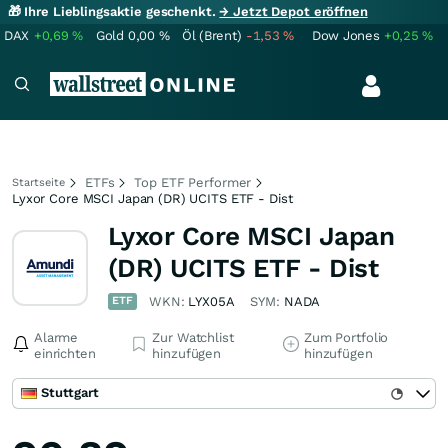
🎁 Ihre Lieblingsaktie geschenkt.
→ Jetzt Depot eröffnen
DAX
+0,69
%
Gold
0,00
%
Öl (Brent)
-1,53
%
Dow Jones
+0,25
%
ETFs
Top ETF Performer
Startseite
Lyxor Core MSCI Japan (DR) UCITS ETF - Dist
Lyxor Core MSCI Japan
(DR) UCITS ETF - Dist
ETF
WKN:
LYX05A
SYM:
NADA
Alarme
Zur Watchlist
Zum Portfolio
einrichten
hinzufügen
hinzufügen
Stuttgart