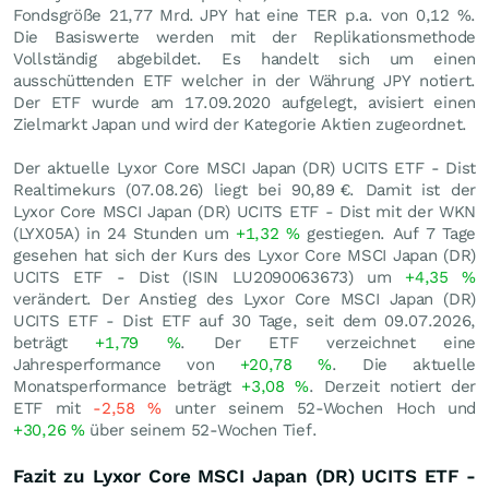
Fondsgröße 21,77 Mrd.
JPY
hat eine TER p.a. von 0,12 %.
Die Basiswerte werden mit der Replikationsmethode
Vollständig abgebildet. Es handelt sich um einen
ausschüttenden ETF welcher in der Währung JPY notiert.
Der ETF wurde am 17.09.2020 aufgelegt, avisiert einen
Zielmarkt Japan und wird der Kategorie Aktien zugeordnet.
Der aktuelle Lyxor Core MSCI Japan (DR) UCITS ETF - Dist
Realtimekurs (
07.08.26
) liegt bei 90,89
€
. Damit ist der
Lyxor Core MSCI Japan (DR) UCITS ETF - Dist mit der WKN
(LYX05A) in 24 Stunden um
+1,32
%
gestiegen. Auf 7 Tage
gesehen hat sich der Kurs des Lyxor Core MSCI Japan (DR)
UCITS ETF - Dist (ISIN LU2090063673) um
+4,35
%
verändert. Der Anstieg des Lyxor Core MSCI Japan (DR)
UCITS ETF - Dist ETF auf 30 Tage, seit dem 09.07.2026,
beträgt
+1,79
%
. Der ETF verzeichnet eine
Jahresperformance von
+20,78
%
. Die aktuelle
Monatsperformance beträgt
+3,08
%
. Derzeit notiert der
ETF mit
-2,58
%
unter seinem 52-Wochen Hoch und
+30,26
%
über seinem 52-Wochen Tief.
Fazit zu Lyxor Core MSCI Japan (DR) UCITS ETF -