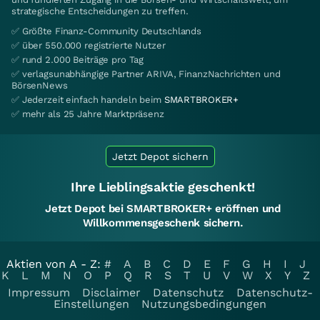
strategische Entscheidungen zu treffen.
✅ Größte Finanz-Community Deutschlands
✅ über 550.000 registrierte Nutzer
✅ rund 2.000 Beiträge pro Tag
✅ verlagsunabhängige Partner ARIVA, FinanzNachrichten und
BörsenNews
✅ Jederzeit einfach handeln beim
SMARTBROKER+
✅ mehr als 25 Jahre Marktpräsenz
Jetzt Depot sichern
Ihre Lieblingsaktie geschenkt!
Jetzt Depot bei SMARTBROKER+ eröffnen und
Willkommensgeschenk sichern.
Aktien von A - Z:
#
A
B
C
D
E
F
G
H
I
J
K
L
M
N
O
P
Q
R
S
T
U
V
W
X
Y
Z
Impressum
Disclaimer
Datenschutz
Datenschutz-
Einstellungen
Nutzungsbedingungen