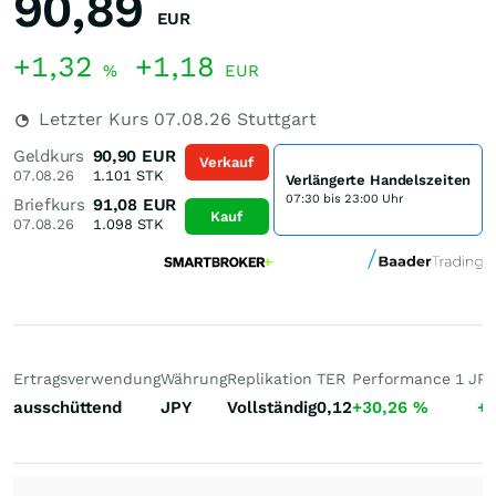
90,89
EUR
+1,32
+1,18
%
EUR
Letzter Kurs
07.08.26
Stuttgart
Geldkurs
90,90
EUR
Verkauf
07.08.26
1.101
STK
Verlängerte Handelszeiten
07:30 bis 23:00 Uhr
Briefkurs
91,08
EUR
Kauf
07.08.26
1.098
STK
Ertragsverwendung
Währung
Replikation
TER
Performance 1 J
Pe
ausschüttend
JPY
Vollständig
0,12
+30,26
%
+