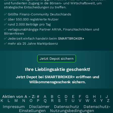
und fundierten Zugang in die Börsen- und Wirtschaftswelt, um
strategische Entscheidungen zu treffen.
✅ Größte Finanz-Community Deutschlands
✅ über 550.000 registrierte Nutzer
✅ rund 2.000 Beiträge pro Tag
✅ verlagsunabhängige Partner ARIVA, FinanzNachrichten und
BörsenNews
✅ Jederzeit einfach handeln beim
SMARTBROKER+
✅ mehr als 25 Jahre Marktpräsenz
Jetzt Depot sichern
Ihre Lieblingsaktie geschenkt!
Jetzt Depot bei SMARTBROKER+ eröffnen und
Willkommensgeschenk sichern.
Aktien von A - Z:
#
A
B
C
D
E
F
G
H
I
J
K
L
M
N
O
P
Q
R
S
T
U
V
W
X
Y
Z
Impressum
Disclaimer
Datenschutz
Datenschutz-
Einstellungen
Nutzungsbedingungen