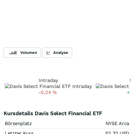
Volumen
Analyse
Intraday
5
-0,24
%
+1
Kursdetails Davis Select Financial ETF
Börsenplatz
NYSE Arca
Letzter Kurs
52,32
USD