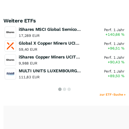
Weitere ETFs
iShares MSCI Global Semiconductors UCITS ETF USD (Acc)
Perf. 1 Jahr
+140,66
%
17,289 EUR
Global X Copper Miners UCITS ETF USD Acc
Perf. 1 Jahr
+96,51
%
59,40 EUR
iShares Copper Miners UCITS ETF
Perf. 1 Jahr
+90,43
%
9,988 EUR
MULTI UNITS LUXEMBOURG - Lyxor MSCI Semiconductors ESG Filtered
Perf. 1 Jahr
+89,50
%
111,83 EUR
zur ETF-Suche »