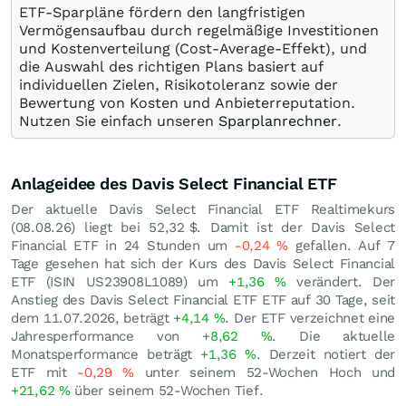
ETF-Sparpläne fördern den langfristigen
Vermögensaufbau durch regelmäßige Investitionen
und Kostenverteilung (Cost-Average-Effekt), und
die Auswahl des richtigen Plans basiert auf
individuellen Zielen, Risikotoleranz sowie der
Bewertung von Kosten und Anbieterreputation.
Nutzen Sie einfach unseren
Sparplanrechner
.
Anlageidee des Davis Select Financial ETF
Der aktuelle Davis Select Financial ETF Realtimekurs
(
08.08.26
) liegt bei 52,32
$
. Damit ist der Davis Select
Financial ETF in 24 Stunden um
-0,24
%
gefallen. Auf 7
Tage gesehen hat sich der Kurs des Davis Select Financial
ETF (ISIN US23908L1089) um
+1,36
%
verändert. Der
Anstieg des Davis Select Financial ETF ETF auf 30 Tage, seit
dem 11.07.2026, beträgt
+4,14
%
. Der ETF verzeichnet eine
Jahresperformance von
+8,62
%
. Die aktuelle
Monatsperformance beträgt
+1,36
%
. Derzeit notiert der
ETF mit
-0,29
%
unter seinem 52-Wochen Hoch und
+21,62
%
über seinem 52-Wochen Tief.