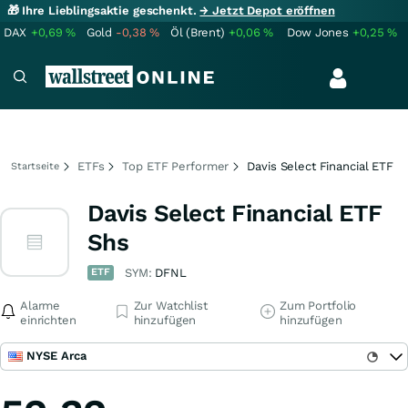
🎁 Ihre Lieblingsaktie geschenkt.
→ Jetzt Depot eröffnen
DAX
+0,69
%
Gold
-0,38
%
Öl (Brent)
+0,06
%
Dow Jones
+0,25
%
ETFs
Top ETF Performer
Davis Select Financial ETF
Startseite
Davis Select Financial ETF
Shs
ETF
SYM:
DFNL
Alarme
Zur Watchlist
Zum Portfolio
einrichten
hinzufügen
hinzufügen
NYSE Arca