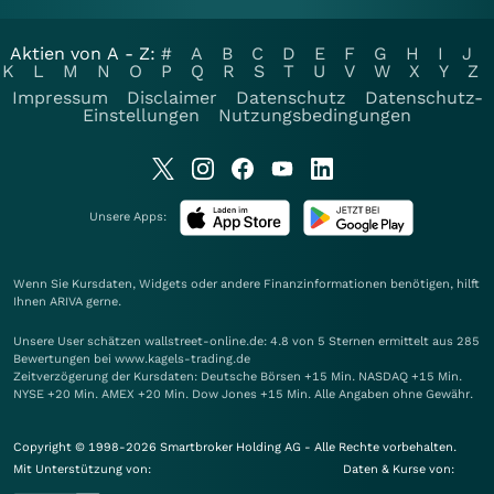
Aktien von A - Z:
#
A
B
C
D
E
F
G
H
I
J
K
L
M
N
O
P
Q
R
S
T
U
V
W
X
Y
Z
Impressum
Disclaimer
Datenschutz
Datenschutz-
Einstellungen
Nutzungsbedingungen
Unsere Apps:
Wenn Sie Kursdaten, Widgets oder andere Finanzinformationen benötigen, hilft
Ihnen
ARIVA
gerne.
Unsere User schätzen wallstreet-online.de: 4.8 von 5 Sternen ermittelt aus 285
Bewertungen bei www.kagels-trading.de
Zeitverzögerung der Kursdaten: Deutsche Börsen +15 Min. NASDAQ +15 Min.
NYSE +20 Min. AMEX +20 Min. Dow Jones +15 Min. Alle Angaben ohne Gewähr.
Copyright © 1998-2026 Smartbroker Holding AG - Alle Rechte vorbehalten.
Mit Unterstützung von:
Daten & Kurse von: