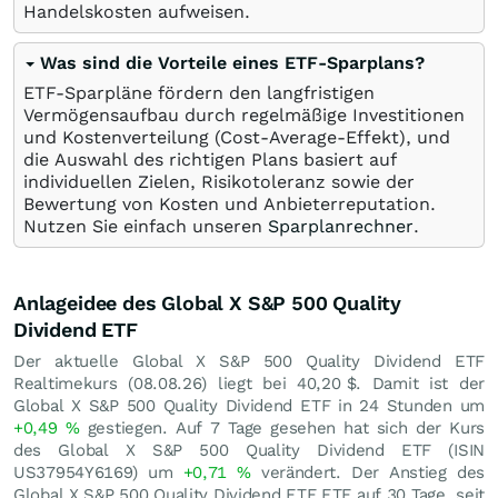
Handelskosten aufweisen.
Was sind die Vorteile eines ETF-Sparplans?
ETF-Sparpläne fördern den langfristigen
Vermögensaufbau durch regelmäßige Investitionen
und Kostenverteilung (Cost-Average-Effekt), und
die Auswahl des richtigen Plans basiert auf
individuellen Zielen, Risikotoleranz sowie der
Bewertung von Kosten und Anbieterreputation.
Nutzen Sie einfach unseren
Sparplanrechner
.
Anlageidee des Global X S&P 500 Quality
Dividend ETF
Der aktuelle Global X S&P 500 Quality Dividend ETF
Realtimekurs (
08.08.26
) liegt bei 40,20
$
. Damit ist der
Global X S&P 500 Quality Dividend ETF in 24 Stunden um
+0,49
%
gestiegen. Auf 7 Tage gesehen hat sich der Kurs
des Global X S&P 500 Quality Dividend ETF (ISIN
US37954Y6169) um
+0,71
%
verändert. Der Anstieg des
Global X S&P 500 Quality Dividend ETF ETF auf 30 Tage, seit