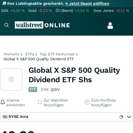
🎁 Ihre Lieblingsaktie geschenkt.
→ Jetzt Depot eröffnen
DAX
+0,20
%
Gold
-0,23
%
Öl (Brent)
+3,04
%
Dow Jones
-0,11
%
ETFs
Top ETF Performer
Startseite
Global X S&P 500 Quality Dividend ETF
Global X S&P 500 Quality
Dividend ETF Shs
ETF
SYM:
QDIV
Alarme
Zur Watchlist
Zum Portfolio
einrichten
hinzufügen
hinzufügen
NYSE Arca