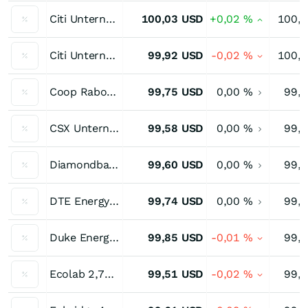
Citi Unternehmensanleihe 3,40 % bis 05/26
100,03
USD
+0,02
%
100,
Citi Unternehmensanleihe 4,30 % bis 11/26
99,92
USD
-0,02
%
100,
Coop Rabobank 3,75 % bis 07/26
99,75
USD
0,00
%
99,
CSX Unternehmensanleihe 2,60 % bis 11/26
99,58
USD
0,00
%
99,
Diamondback Eng 3,25 % bis 12/26
99,60
USD
0,00
%
99,
DTE Energy 2,85 % bis 10/26
99,74
USD
0,00
%
99,
Duke Energy Unternehmensanleihe 2,65 % bis 09/26
99,85
USD
-0,01
%
99,
Ecolab 2,70 % bis 11/26
99,51
USD
-0,02
%
99,