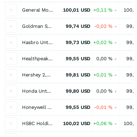
General Motors Unternehmensanleihe 4,00 % bis 10/26
100,01
USD
+0,11
%
100,
Goldman Sachs Unternehmensanleihe 3,50 % bis 11/26
99,74
USD
-0,02
%
99,
Hasbro Unternehmensanleihe 3,55 % bis 11/26
99,73
USD
+0,02
%
99,
Healthpeak 3,25 % bis 07/26
99,55
USD
0,00
%
99,
Hershey 2,30 % bis 08/26
99,81
USD
+0,01
%
99,
Honda Unternehmensanleihe 2,30 % bis 09/26
99,80
USD
0,00
%
99,
Honeywell Unternehmensanleihe 2,50 % bis 11/26
99,55
USD
-0,01
%
99,
HSBC Holdings Hybridanleihe 4,375 % bis 11/26
100,02
USD
+0,06
%
100,