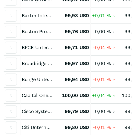
Baxter International Unternehmensanleihe 2,60 % bis 08/26
99,93
USD
+0,01
%
99,
Boston Properties Unternehmensanleihe 2,75 % bis 10/26
99,76
USD
0,00
%
99,
BPCE Unternehmensanleihe 3,375 % bis 12/26
99,71
USD
-0,04
%
99,
Broadridge Financial Solutions Unternehmensanleihe 3,40 % bis 06/26
99,97
USD
0,00
%
99,
Bunge Unternehmensanleihe 3,25 % bis 08/26
99,94
USD
-0,01
%
99,
Capital One Hybridanleihe 3,75 % bis 07/26
100,00
USD
+0,04
%
100,
Cisco Systems Unternehmensanleihe 2,50 % bis 09/26
99,79
USD
0,00
%
99,
Citi Unternehmensanleihe 3,20 % bis 10/26
99,80
USD
-0,01
%
99,