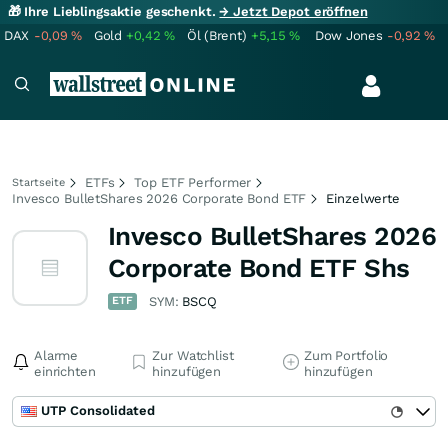
🎁 Ihre Lieblingsaktie geschenkt.
→ Jetzt Depot eröffnen
DAX
-0,09
%
Gold
+0,42
%
Öl (Brent)
+5,15
%
Dow Jones
-0,92
%
ETFs
Top ETF Performer
Startseite
Invesco BulletShares 2026 Corporate Bond ETF
Einzelwerte
Invesco BulletShares 2026
Corporate Bond ETF Shs
ETF
SYM:
BSCQ
Alarme
Zur Watchlist
Zum Portfolio
einrichten
hinzufügen
hinzufügen
UTP Consolidated