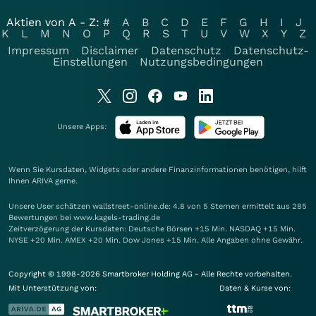
Aktien von A - Z:
#
A
B
C
D
E
F
G
H
I
J
K
L
M
N
O
P
Q
R
S
T
U
V
W
X
Y
Z
Impressum
Disclaimer
Datenschutz
Datenschutz-
Einstellungen
Nutzungsbedingungen
Unsere Apps:
Wenn Sie Kursdaten, Widgets oder andere Finanzinformationen benötigen, hilft
Ihnen
ARIVA
gerne.
Unsere User schätzen wallstreet-online.de: 4.8 von 5 Sternen ermittelt aus 285
Bewertungen bei www.kagels-trading.de
Zeitverzögerung der Kursdaten: Deutsche Börsen +15 Min. NASDAQ +15 Min.
NYSE +20 Min. AMEX +20 Min. Dow Jones +15 Min. Alle Angaben ohne Gewähr.
Copyright © 1998-2026 Smartbroker Holding AG - Alle Rechte vorbehalten.
Mit Unterstützung von:
Daten & Kurse von: