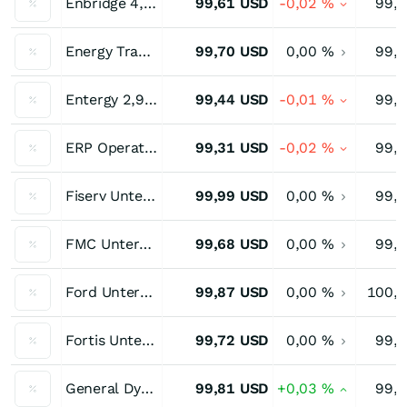
Enbridge 4,25 % bis 12/26
99,61
USD
-0,02
%
99,
Energy Transfer 3,90 % bis 07/26
99,70
USD
0,00
%
99,
Entergy 2,95 % bis 09/26
99,44
USD
-0,01
%
99,
ERP Operating LP 2,85 % bis 11/26
99,31
USD
-0,02
%
99,
Fiserv Unternehmensanleihe 3,20 % bis 07/26
99,99
USD
0,00
%
99,
FMC Unternehmensanleihe 3,20 % bis 10/26
99,68
USD
0,00
%
99,
Ford Unternehmensanleihe 4,346 % bis 12/26
99,87
USD
0,00
%
100,
Fortis Unternehmensanleihe 3,055 % bis 10/26
99,72
USD
0,00
%
99,
General Dynamics 2,125 % bis 08/26
99,81
USD
+0,03
%
99,