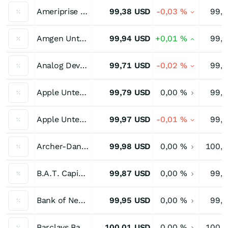
Ameriprise Fincl 2,875 % bis 09/26
99,38
USD
-0,03
%
99,
Amgen Unternehmensanleihe 2,60 % bis 08/26
99,94
USD
+0,01
%
99,
Analog Devices Unternehmensanleihe 3,50 % bis 12/26
99,71
USD
-0,02
%
99,
Apple Unternehmensanleihe 2,05 % bis 09/26
99,79
USD
0,00
%
99,
Apple Unternehmensanleihe 2,45 % bis 08/26
99,97
USD
-0,01
%
99,
Archer-Daniels-Midland Unternehmensanleihe 2,50 % bis 08/26
99,98
USD
0,00
%
100,
B.A.T. Capital Unternehmensanleihe 3,215 % bis 09/26
99,87
USD
0,00
%
99,
Bank of New York Mellon Unternehmensanleihe 2,45 % bis 08/26
99,95
USD
0,00
%
99,
Barclays Bank Hybridanleihe 5,20 % bis 05/26
100,01
USD
0,00
%
100,