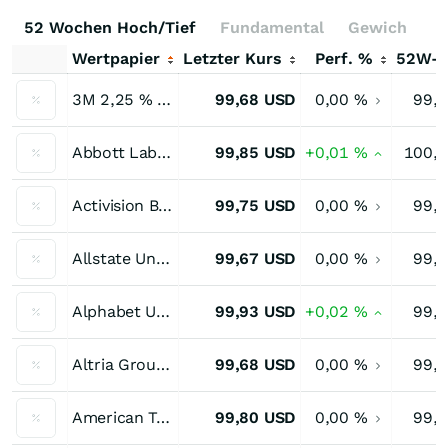
52 Wochen Hoch/Tief
Fundamental
Gewichtung
Wertpapier
Letzter Kurs
Perf. %
52W-
3M 2,25 % bis 09/26
99,68
USD
0,00
%
99,
Abbott Laboratories Unternehmensanleihe 3,75 % bis 11/26
99,85
USD
+0,01
%
100,
Activision Blizzard Unternehmensanleihe 3,40 % bis 09/26
99,75
USD
0,00
%
99,
Allstate Unternehmensanleihe 3,28 % bis 12/26
99,67
USD
0,00
%
99,
Alphabet Unternehmensanleihe 1,998 % bis 08/26
99,93
USD
+0,02
%
99,
Altria Group 2,625 % bis 09/26
99,68
USD
0,00
%
99,
American Tower 3,375 % bis 10/26
99,80
USD
0,00
%
99,