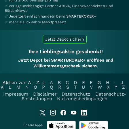
✅ rund 2.000 Beiträge pro Tag
✅ verlagsunabhängige Partner ARIVA, FinanzNachrichten und
BörsenNews
✅ Jederzeit einfach handeln beim
SMARTBROKER+
✅ mehr als 25 Jahre Marktpräsenz
Jetzt Depot sichern
Ihre Lieblingsaktie geschenkt!
Jetzt Depot bei SMARTBROKER+ eröffnen und
Willkommensgeschenk sichern.
Aktien von A - Z:
#
A
B
C
D
E
F
G
H
I
J
K
L
M
N
O
P
Q
R
S
T
U
V
W
X
Y
Z
Impressum
Disclaimer
Datenschutz
Datenschutz-
Einstellungen
Nutzungsbedingungen
Unsere Apps: