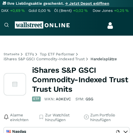
🎁 Ihre Lieblingsaktie geschenkt.
→ Jetzt Depot eröffnen
DAX
+0,69
%
Gold
0,00
%
Öl (Brent)
+0,02
%
Dow Jones
+0,25
%
ETFs
Top ETF Performer
Startseite
iShares S&P GSCI Commodity-Indexed Trust
Handelsplätze
iShares S&P GSCI
Commodity-Indexed Trust
Trust Units
ETF
WKN:
A0KEVC
SYM:
GSG
Alarme
Zur Watchlist
Zum Portfolio
einrichten
hinzufügen
hinzufügen
Nasdaq