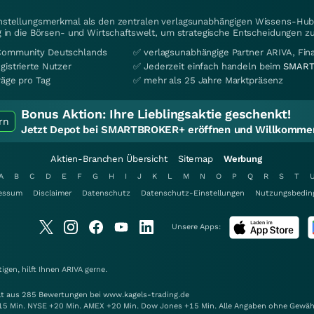
instellungsmerkmal als den zentralen verlagsunabhängigen Wissens-Hub 
 in die Börsen- und Wirtschaftswelt, um strategische Entscheidungen zu
Community Deutschlands
✅ verlagsunabhängige Partner ARIVA, Fi
gistrierte Nutzer
✅ Jederzeit einfach handeln beim
SMART
räge pro Tag
✅ mehr als 25 Jahre Marktpräsenz
Bonus Aktion:
Ihre Lieblingsaktie geschenkt!
rn
Jetzt Depot bei SMARTBROKER+ eröffnen und Willkommen
Aktien-Branchen Übersicht
Sitemap
Werbung
A
B
C
D
E
F
G
H
I
J
K
L
M
N
O
P
Q
R
S
T
essum
Disclaimer
Datenschutz
Datenschutz-Einstellungen
Nutzungsbedin
Unsere Apps:
gen, hilft Ihnen
ARIVA
gerne.
elt aus 285 Bewertungen bei www.kagels-trading.de
15 Min. NYSE +20 Min. AMEX +20 Min. Dow Jones +15 Min. Alle Angaben ohne Gewäh