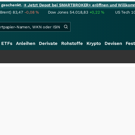
ie geschenkt.
→ Jetzt Depot bei SMARTBROKER+ eröffnen und Willkom
(Brent)
83,47
-0,08
%
Dow Jones
54.018,83
+0,22
%
US Tech 1
ETFs
Anleihen
Derivate
Rohstoffe
Krypto
Devisen
Fest