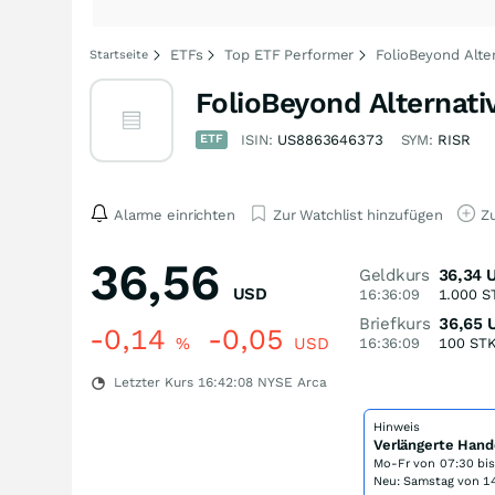
ETFs
Top ETF Performer
FolioBeyond Alte
Startseite
FolioBeyond Alternat
ETF
ISIN:
US8863646373
SYM:
RISR
Alarme einrichten
Zur Watchlist hinzufügen
Zu
36,56
Geldkurs
36,34
USD
16:36:09
1.000
S
Briefkurs
36,65
-0,14
-0,05
%
USD
16:36:09
100
ST
Letzter Kurs
16:42:08
NYSE Arca
Hinweis
Verlängerte Hand
Mo-Fr von
07:30 bi
Neu: Samstag von 14