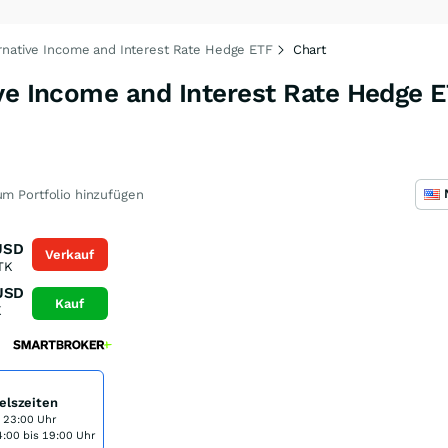
rnative Income and Interest Rate Hedge ETF
Chart
ive Income and Interest Rate Hedge 
m Portfolio hinzufügen
USD
Verkauf
TK
USD
Kauf
K
elszeiten
s 23:00 Uhr
:00 bis 19:00 Uhr