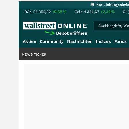
🎁 Ihre Lieblingsakt
DAX
26.352,32
+0,68
%
Gold
4.341,67
+2,39
%
Öl 
Depot eröffnen
Aktien
Community
Nachrichten
Indizes
Fonds
NEWS TICKER