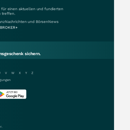
für einen aktuellen und fundierten
 treffen.
nanzNachrichten und BörsenNews
BROKER+
sgeschenk sichern.
U
V
W
X
Y
Z
gungen
r.