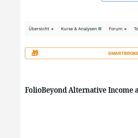
Übersicht
Kurse & Analysen
Forum
T
🎁
SMARTBROKER+
FolioBeyond Alternative Income a