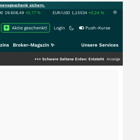
mensgeschenk sichern.
00
29.608,49
+0,77
%
EUR/USD
1,15524
+0,24
%
Aktie geschenkt!
Login
Push-Kurse
zins
Broker-Magazin ✨
Unsere Services
+++
Schwere Seltene Erden: Entsteht hier die nächste Milliarden
Anzeige