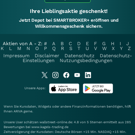
Ihre Lieblingsaktie geschenkt!
Jetzt Depot bei SMARTBROKER+ eröffnen und
Willkommensgeschenk sichern.
Aktien von A - Z:
#
A
B
C
D
E
F
G
H
I
J
K
L
M
N
O
P
Q
R
S
T
U
V
W
X
Y
Z
Impressum
Disclaimer
Datenschutz
Datenschutz-
Einstellungen
Nutzungsbedingungen
Unsere Apps:
Wenn Sie Kursdaten, Widgets oder andere Finanzinformationen benötigen, hilft
Ihnen
ARIVA
gerne.
Unsere User schätzen wallstreet-online.de: 4.8 von 5 Sternen ermittelt aus 285
Bewertungen bei www.kagels-trading.de
Zeitverzögerung der Kursdaten: Deutsche Börsen +15 Min. NASDAQ +15 Min.