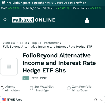
🎁 Ihre Lieblingsaktie geschenkt.
→ Jetzt Depot eröffnen
DAX
+0,69
%
Gold
0,00
%
Öl (Brent)
+0,02
%
Dow Jones
+0,25
%
ETFs
Top ETF Performer
Startseite
FolioBeyond Alternative Income and Interest Rate Hedge ETF
FolioBeyond Alternative
Income and Interest Rate
Hedge ETF Shs
ETF
SYM:
RISR
Alarme
Zur Watchlist
Zum Portfolio
einrichten
hinzufügen
hinzufügen
NYSE Arca