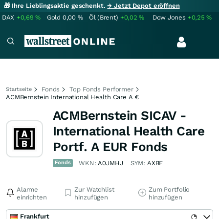
🎁 Ihre Lieblingsaktie geschenkt.
→ Jetzt Depot eröffnen
DAX
+0,69
%
Gold
0,00
%
Öl (Brent)
+0,02
%
Dow Jones
+0,25
%
Fonds
Top Fonds Performer
Startseite
ACMBernstein International Health Care A €
ACMBernstein SICAV -
International Health Care
Portf. A EUR Fonds
Fonds
WKN:
A0JMHJ
SYM:
AXBF
Alarme
Zur Watchlist
Zum Portfolio
einrichten
hinzufügen
hinzufügen
Frankfurt