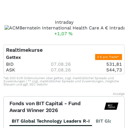
Intraday
+1,07
%
Realtimekurse
Gettex
0 € pro Trade*
BID
07.08.26
531,81
ASK
07.08.26
544,73
*ab 500 EUR Ordervolumen über gettex, zzgl. marktüblicher Spreads und
Zuwendungen | ** zzgl. marktüblicher Spreads und Zuwendungen, mögliche
Steuern und ggf. SEC Gebühr
Anzeige
Fonds von BIT Capital - Fund
Award Winner 2026
BIT Global Technology Leaders R-I
BIT Global Fi