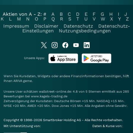
Aktien von A - Z:
#
A
B
C
D
E
F
G
H
I
J
K
L
M
N
O
P
Q
R
S
T
U
V
W
X
Y
Z
Impressum
Disclaimer
Datenschutz
Datenschutz-
Einstellungen
Nutzungsbedingungen
Unsere Apps:
Wenn Sie Kursdaten, Widgets oder andere Finanzinformationen benötigen, hilft
Ihnen
ARIVA
gerne.
Unsere User schätzen wallstreet-online.de: 4.8 von 5 Sternen ermittelt aus 285
Bewertungen bei www.kagels-trading.de
Zeitverzögerung der Kursdaten: Deutsche Börsen +15 Min. NASDAQ +15 Min.
NYSE +20 Min. AMEX +20 Min. Dow Jones +15 Min. Alle Angaben ohne Gewähr.
Copyright © 1998-2026 Smartbroker Holding AG - Alle Rechte vorbehalten.
Mit Unterstützung von:
Daten & Kurse von: