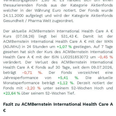
Verwaltungsgebühr 1,80 %. Es handelt sich um einen
thesaurierenden Fonds aus der Kategorie Aktienfonds
welcher in der Währung Euro notiert. Der Fonds wurde
24.11.2000 aufgelegt und wird der Kategorie Aktienfonds
Gesundheit / Pharma Welt zugeordnet.
Der aktuelle ACMBernstein International Health Care A €
Kurs (
07.08.26
) liegt bei 531,43
€
. Damit ist der
ACMBernstein International Health Care A € mit der WKN
(A0JMHJ) in 24 Stunden um
+1,07
%
gestiegen. Auf 7 Tage
gesehen hat sich der Kurs des ACMBernstein International
Health Care A € mit der ISIN LU0251853072 um
-0,45
%
verändert. Der Verlust des ACMBernstein International
Health Care A € Fonds auf 30 Tage, seit dem 09.07.2026,
beträgt
-0,71
%
. Der Fonds verzeichnet eine
Jahresperformance von
+5,41
%
. Die aktuelle
Monatsperformance beträgt
+1,12
%
. Derzeit notiert der
Fonds mit
-2,20
%
unter seinem 52-Wochen Hoch und
+23,64
%
über seinem 52-Wochen Tief.
Fazit zu ACMBernstein International Health Care A
€