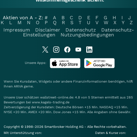
Willkommensgeschenk sichern.
Aktien von A - Z:
#
A
B
C
D
E
F
G
H
I
J
K
L
M
N
O
P
Q
R
S
T
U
V
W
X
Y
Z
Impressum
Disclaimer
Datenschutz
Datenschutz-
Einstellungen
Nutzungsbedingungen
Unsere Apps:
Wenn Sie Kursdaten, Widgets oder andere Finanzinformationen benötigen, hilft
Ihnen
ARIVA
gerne.
Unsere User schätzen wallstreet-online.de: 4.8 von 5 Sternen ermittelt aus 285
Bewertungen bei www.kagels-trading.de
Zeitverzögerung der Kursdaten: Deutsche Börsen +15 Min. NASDAQ +15 Min.
NYSE +20 Min. AMEX +20 Min. Dow Jones +15 Min. Alle Angaben ohne Gewähr.
Copyright © 1998-2026 Smartbroker Holding AG - Alle Rechte vorbehalten.
Mit Unterstützung von:
Daten & Kurse von: