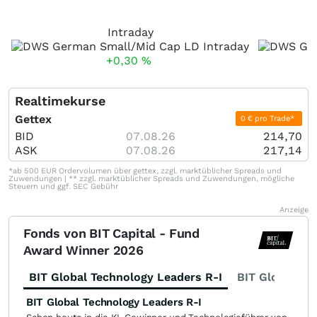
Intraday
+0,30
%
Realtimekurse
Gettex
0 € pro Trade*
BID
07.08.26
214,70
ASK
07.08.26
217,14
*ab 500 EUR Ordervolumen über gettex, zzgl. marktüblicher Spreads und
Zuwendungen | ** zzgl. marktüblicher Spreads und Zuwendungen, mögliche
Steuern und ggf. SEC Gebühr
Anzeige
Fonds von BIT Capital - Fund
Award Winner 2026
BIT Global Technology Leaders R-I
BIT Global Fi
BIT Global Technology Leaders R-I