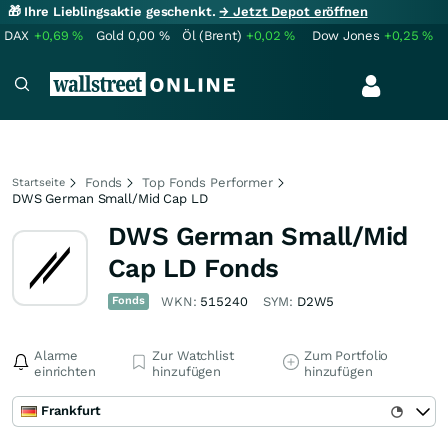
🎁 Ihre Lieblingsaktie geschenkt.
→ Jetzt Depot eröffnen
DAX
+0,69
%
Gold
0,00
%
Öl (Brent)
+0,02
%
Dow Jones
+0,25
%
Fonds
Top Fonds Performer
Startseite
DWS German Small/Mid Cap LD
DWS German Small/Mid
Cap LD Fonds
Fonds
WKN:
515240
SYM:
D2W5
Alarme
Zur Watchlist
Zum Portfolio
einrichten
hinzufügen
hinzufügen
Frankfurt