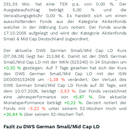
251,55 Mio. hat eine TER p.a. von 0,00 %. Der
Ausgabeaufschlag beträgt 5,00 % und die
Verwaltungsgebühr 0,00 %. Es handelt sich um einen
ausschüttenden Fonds aus der Kategorie Aktienfonds
welcher in der Währung Euro notiert. Der Fonds wurde
17.10.2005 aufgelegt und wird der Kategorie Aktienfonds
Small & Mid Cap Deutschland zugeordnet.
Der aktuelle DWS German Small/Mid Cap LD Kurs
(
07.08.26
) liegt bei 213,96
€
. Damit ist der DWS German
Small/Mid Cap LD mit der WKN (515240) in 24 Stunden um
+0,30
%
gestiegen. Auf 7 Tage gesehen hat sich der Kurs
des DWS German Small/Mid Cap LD mit der ISIN
DE0005152409 um
-1,38
%
verändert. Der Verlust des
DWS German Small/Mid Cap LD Fonds auf 30 Tage, seit
dem 10.07.2026, beträgt
-2,53
%
. Der Fonds verzeichnet
eine Jahresperformance von
+5,87
%
. Die aktuelle
Monatsperformance beträgt
+0,22
%
. Derzeit notiert der
Fonds mit
-5,22
%
unter seinem 52-Wochen Hoch und
+20,84
%
über seinem 52-Wochen Tief.
Fazit zu DWS German Small/Mid Cap LD