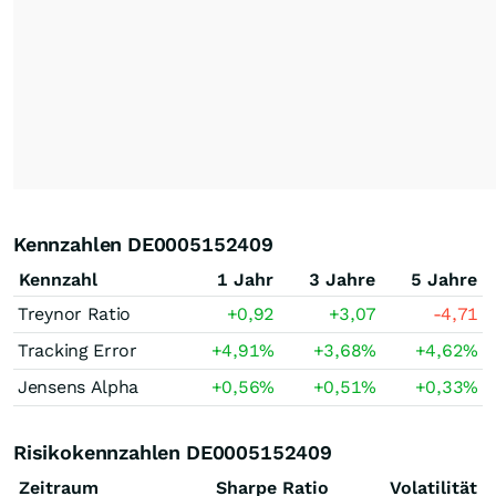
Kennzahlen DE0005152409
Kennzahl
1 Jahr
3 Jahre
5 Jahre
Treynor Ratio
+0,92
+3,07
-4,71
Tracking Error
+4,91
%
+3,68
%
+4,62
%
Jensens Alpha
+0,56
%
+0,51
%
+0,33
%
Risikokennzahlen DE0005152409
Zeitraum
Sharpe Ratio
Volatilität