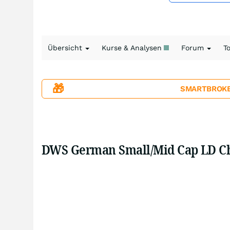
Übersicht
Kurse & Analysen
Forum
T
🎁
SMARTBROKER+
DWS German Small/Mid Cap LD Ch