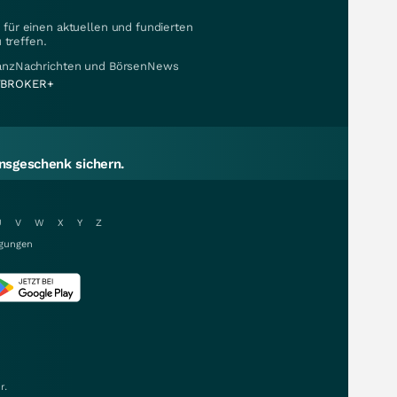
für einen aktuellen und fundierten
 treffen.
nanzNachrichten und BörsenNews
BROKER+
sgeschenk sichern.
U
V
W
X
Y
Z
gungen
r.