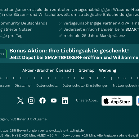
instellungsmerkmal als den zentralen verlagsunabhängigen Wissens-Hub 
 in die Börsen- und Wirtschaftswelt, um strategische Entscheidungen zu
Community Deutschlands
✅ verlagsunabhängige Partner ARIVA, Fi
gistrierte Nutzer
✅ Jederzeit einfach handeln beim
SMART
räge pro Tag
✅ mehr als 25 Jahre Marktpräsenz
Bonus Aktion:
Ihre Lieblingsaktie geschenkt!
rn
Jetzt Depot bei SMARTBROKER+ eröffnen und Willkommen
Aktien-Branchen Übersicht
Sitemap
Werbung
A
B
C
D
E
F
G
H
I
J
K
L
M
N
O
P
Q
R
S
T
essum
Disclaimer
Datenschutz
Datenschutz-Einstellungen
Nutzungsbedin
Unsere Apps:
gen, hilft Ihnen
ARIVA
gerne.
elt aus 285 Bewertungen bei www.kagels-trading.de
15 Min. NYSE +20 Min. AMEX +20 Min. Dow Jones +15 Min. Alle Angaben ohne Gewäh