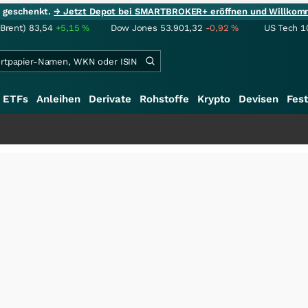
ie geschenkt.
→ Jetzt Depot bei SMARTBROKER+ eröffnen und Willkom
(Brent)
83,54
+5,15
%
Dow Jones
53.901,32
-0,92
%
US Tech 1
ETFs
Anleihen
Derivate
Rohstoffe
Krypto
Devisen
Fest