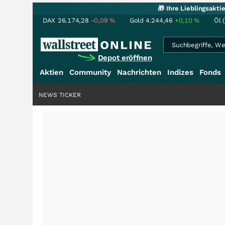
🎁 Ihre Lieblingsakt
DAX
26.174,28
-0,09
%
Gold
4.244,46
+0,10
%
Öl 
Depot eröffnen
Aktien
Community
Nachrichten
Indizes
Fonds
NEWS TICKER