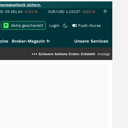
mensgeschenk sichern.
00
29.381,54
-0,51
%
EUR/USD
1,15227
-0,02
%
Aktie geschenkt!
Login
Push-Kurse
zins
Broker-Magazin ✨
Unsere Services
+++
Schwere Seltene Erden: Entsteht hier die nächste Milliarden
Anzeige