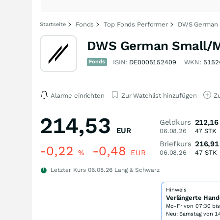
Fonds
Top Fonds Performer
DWS German 
Startseite
DWS German Small/M
Fonds
ISIN:
DE0005152409
WKN:
5152
Alarme einrichten
Zur Watchlist hinzufügen
Zu
214,53
Geldkurs
212,16
EUR
06.08.26
47
STK
Briefkurs
216,91
-0,22
-0,48
%
EUR
06.08.26
47
STK
Letzter Kurs
06.08.26
Lang & Schwarz
Hinweis
Verlängerte Hand
Mo-Fr von
07:30 bi
Neu: Samstag von 14