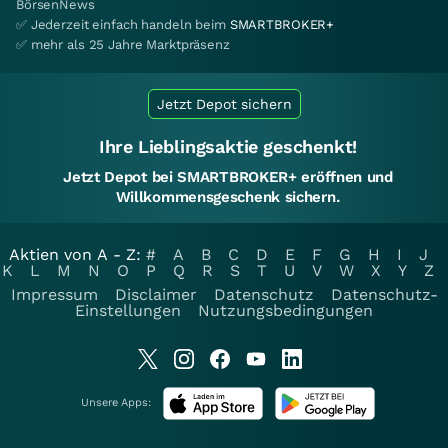
BörsenNews
✅ Jederzeit einfach handeln beim
SMARTBROKER+
✅ mehr als 25 Jahre Marktpräsenz
Jetzt Depot sichern
Ihre Lieblingsaktie geschenkt!
Jetzt Depot bei SMARTBROKER+ eröffnen und
Willkommensgeschenk sichern.
Aktien von A - Z:
#
A
B
C
D
E
F
G
H
I
J
K
L
M
N
O
P
Q
R
S
T
U
V
W
X
Y
Z
Impressum
Disclaimer
Datenschutz
Datenschutz-
Einstellungen
Nutzungsbedingungen
Unsere Apps: