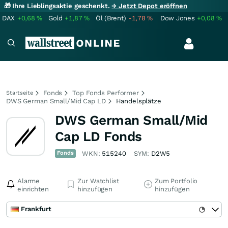
🎁 Ihre Lieblingsaktie geschenkt.
→ Jetzt Depot eröffnen
DAX
+0,68
%
Gold
+1,87
%
Öl (Brent)
-1,78
%
Dow Jones
+0,08
%
Fonds
Top Fonds Performer
Startseite
DWS German Small/Mid Cap LD
Handelsplätze
DWS German Small/Mid
Cap LD Fonds
Fonds
WKN:
515240
SYM:
D2W5
Alarme
Zur Watchlist
Zum Portfolio
einrichten
hinzufügen
hinzufügen
Frankfurt