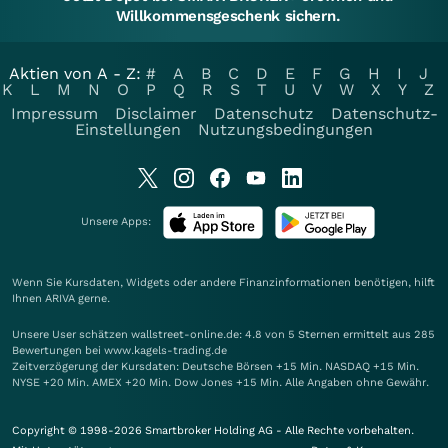
Willkommensgeschenk sichern.
Aktien von A - Z:
#
A
B
C
D
E
F
G
H
I
J
K
L
M
N
O
P
Q
R
S
T
U
V
W
X
Y
Z
Impressum
Disclaimer
Datenschutz
Datenschutz-
Einstellungen
Nutzungsbedingungen
Unsere Apps:
Wenn Sie Kursdaten, Widgets oder andere Finanzinformationen benötigen, hilft
Ihnen
ARIVA
gerne.
Unsere User schätzen wallstreet-online.de: 4.8 von 5 Sternen ermittelt aus 285
Bewertungen bei www.kagels-trading.de
Zeitverzögerung der Kursdaten: Deutsche Börsen +15 Min. NASDAQ +15 Min.
NYSE +20 Min. AMEX +20 Min. Dow Jones +15 Min. Alle Angaben ohne Gewähr.
Copyright © 1998-2026 Smartbroker Holding AG - Alle Rechte vorbehalten.