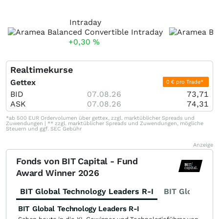
Intraday
+0,30
%
Realtimekurse
Gettex
0 € pro Trade*
BID
07.08.26
73,71
ASK
07.08.26
74,31
*ab 500 EUR Ordervolumen über gettex, zzgl. marktüblicher Spreads und
Zuwendungen | ** zzgl. marktüblicher Spreads und Zuwendungen, mögliche
Steuern und ggf. SEC Gebühr
Anzeige
Fonds von BIT Capital - Fund
Award Winner 2026
BIT Global Technology Leaders R-I
BIT Global Fi
BIT Global Technology Leaders R-I