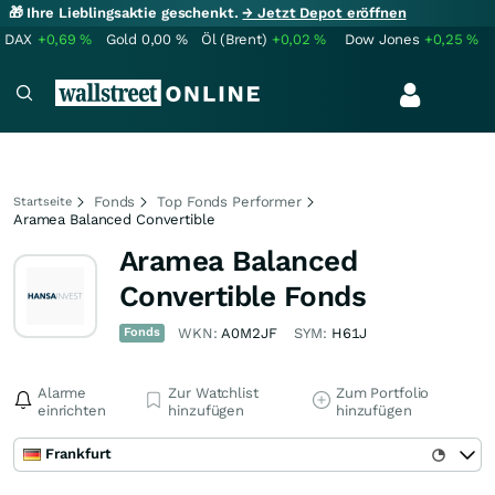
🎁 Ihre Lieblingsaktie geschenkt.
→ Jetzt Depot eröffnen
DAX
+0,69
%
Gold
0,00
%
Öl (Brent)
+0,02
%
Dow Jones
+0,25
%
Fonds
Top Fonds Performer
Startseite
Aramea Balanced Convertible
Aramea Balanced
Convertible Fonds
Fonds
WKN:
A0M2JF
SYM:
H61J
Alarme
Zur Watchlist
Zum Portfolio
einrichten
hinzufügen
hinzufügen
Frankfurt