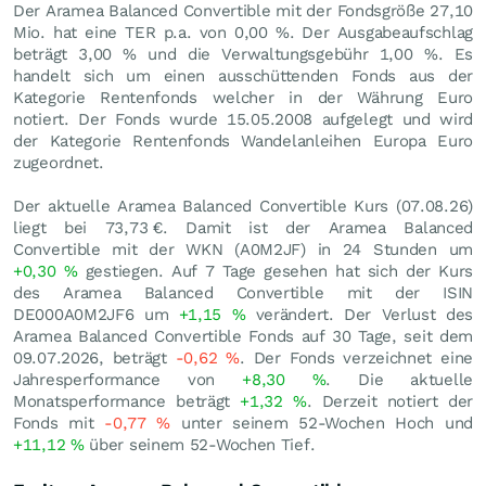
Der Aramea Balanced Convertible mit der Fondsgröße 27,10
Mio. hat eine TER p.a. von 0,00 %. Der Ausgabeaufschlag
beträgt 3,00 % und die Verwaltungsgebühr 1,00 %. Es
handelt sich um einen ausschüttenden Fonds aus der
Kategorie Rentenfonds welcher in der Währung Euro
notiert. Der Fonds wurde 15.05.2008 aufgelegt und wird
der Kategorie Rentenfonds Wandelanleihen Europa Euro
zugeordnet.
Der aktuelle Aramea Balanced Convertible Kurs (
07.08.26
)
liegt bei 73,73
€
. Damit ist der Aramea Balanced
Convertible mit der WKN (A0M2JF) in 24 Stunden um
+0,30
%
gestiegen. Auf 7 Tage gesehen hat sich der Kurs
des Aramea Balanced Convertible mit der ISIN
DE000A0M2JF6 um
+1,15
%
verändert. Der Verlust des
Aramea Balanced Convertible Fonds auf 30 Tage, seit dem
09.07.2026, beträgt
-0,62
%
. Der Fonds verzeichnet eine
Jahresperformance von
+8,30
%
. Die aktuelle
Monatsperformance beträgt
+1,32
%
. Derzeit notiert der
Fonds mit
-0,77
%
unter seinem 52-Wochen Hoch und
+11,12
%
über seinem 52-Wochen Tief.